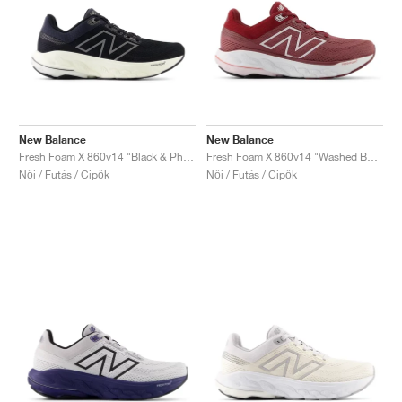
New Balance
New Balance
Fresh Foam X 860v14 "Black & Phantom"
Fresh Foam X 860v14 "Washed Burgundy & Monarch Burgundy"
Női / Futás / Cipők
Női / Futás / Cipők