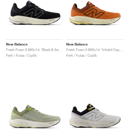
New Balance
New Balance
Fresh Foam X 860v14 "Black & Sea Salt"
Fresh Foam X 860v14 "Infield Clay & Relic Brown"
Férfi / Futás / Cipők
Férfi / Futás / Cipők