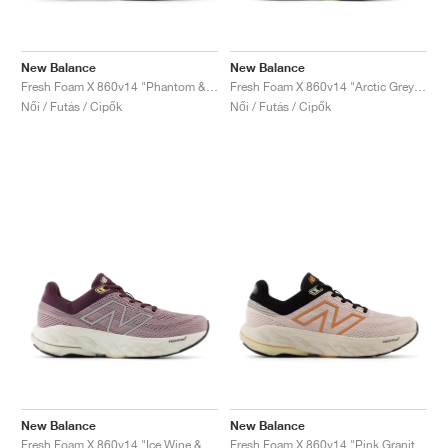
New Balance
New Balance
Fresh Foam X 860v14 "Phantom & Calcium"
Fresh Foam X 860v14 "Arctic Grey & Bleached Lime Glo"
Női / Futás / Cipők
Női / Futás / Cipők
New Balance
New Balance
Fresh Foam X 860v14 "Ice Wine & Plum Brown"
Fresh Foam X 860v14 "Pink Granite & Copper"