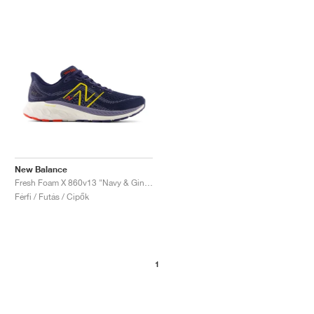
New Balance
Fresh Foam X 860v13 "Navy & Ginger Lemon"
Férfi / Futás / Cipők
1