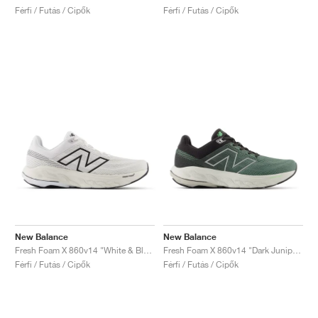
Férfi / Futás / Cipők
Férfi / Futás / Cipők
New Balance
New Balance
Fresh Foam X 860v14 "White & Black"
Fresh Foam X 860v14 "Dark Juniper & Black Cement"
Férfi / Futás / Cipők
Férfi / Futás / Cipők