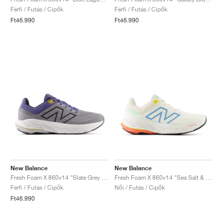
FIELD GENERAL
CRAZE
ADIRACER
MULE
471
GEL-CUMULUS 16
G.T. CUT
FORCE 58
TEKKIRA CUP
508
JORDAN
Férfi / Futás / Cipők
Férfi / Futás / Cipők
Ft46.990
Ft46.990
KILLSHOT 2
MOTO 2K
ITALIA
LEGACY 312
ALLERDALE
G.T. FUTURE
PS8
ALOHA SUPER
600
TOTAL 90
PHENOMENA
FORUM
JUMPMAN JACK
2000
VERTEBRAE
808
AVA ROVER
1000
HAMBURG
204L
AIR MAX 95
933
MIND
860V2
AIR RIFT
New Balance
New Balance
Fresh Foam X 860v14 "Slate Grey & Dream State"
Fresh Foam X 860v14 "Sea Salt & Coastal Blue"
Férfi / Futás / Cipők
Női / Futás / Cipők
Ft46.990