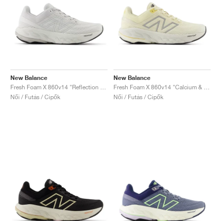
New Balance
New Balance
Fresh Foam X 860v14 "Reflection & Grey Matter"
Fresh Foam X 860v14 "Calcium & Sea Salt"
Női / Futás / Cipők
Női / Futás / Cipők