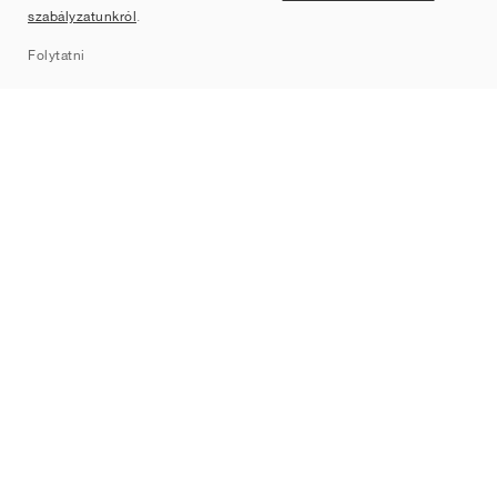
szabályzatunkról
.
Sitemap
Folytatni
Márkák
Nike
Jordan
adidas
New Balance
ASICS
PUMA
Converse
Vans
Hoka
Salomon
On
Saucony