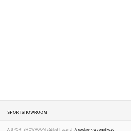
SPORTSHOWROOM
Rólunk
A SPORTSHOWROOM sütiket használ.
A cookie-kra vonatkozó
Kapcsolat