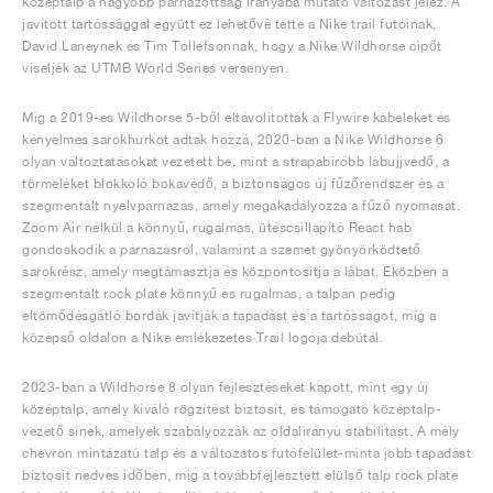
középtalp a nagyobb párnázottság irányába mutató változást jelez. A
javított tartóssággal együtt ez lehetővé tette a Nike trail futóinak,
David Laneynek és Tim Tollefsonnak, hogy a Nike Wildhorse cipőt
viseljék az UTMB World Series versenyen.
Míg a 2019-es Wildhorse 5-ből eltávolították a Flywire kábeleket és
kényelmes sarokhurkot adtak hozzá, 2020-ban a Nike Wildhorse 6
olyan változtatásokat vezetett be, mint a strapabíróbb lábujjvédő, a
törmeléket blokkoló bokavédő, a biztonságos új fűzőrendszer és a
szegmentált nyelvpárnázás, amely megakadályozza a fűző nyomását.
Zoom Air nélkül a könnyű, rugalmas, ütéscsillapító React hab
gondoskodik a párnázásról, valamint a szemet gyönyörködtető
sarokrész, amely megtámasztja és központosítja a lábat. Eközben a
szegmentált rock plate könnyű és rugalmas, a talpán pedig
eltömődésgátló bordák javítják a tapadást és a tartósságot, míg a
középső oldalon a Nike emlékezetes Trail logója debütál.
2023-ban a Wildhorse 8 olyan fejlesztéseket kapott, mint egy új
középtalp, amely kiváló rögzítést biztosít, és támogató középtalp-
vezető sínek, amelyek szabályozzák az oldalirányú stabilitást. A mély
chevron mintázatú talp és a változatos futófelület-minta jobb tapadást
biztosít nedves időben, míg a továbbfejlesztett elülső talp rock plate