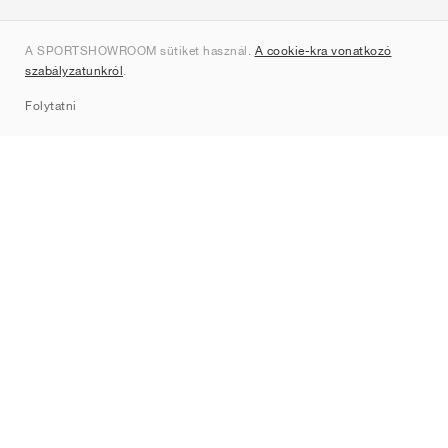
Rólunk
A SPORTSHOWROOM sütiket használ.
A cookie-kra vonatkozó
Kapcsolat
szabályzatunkról
.
Sitemap
Folytatni
Márkák
Nike
Jordan
adidas
New Balance
ASICS
PUMA
Converse
Vans
Hoka
Salomon