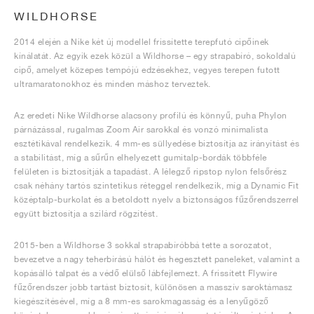
WILDHORSE
2014 elején a Nike két új modellel frissítette terepfutó cipőinek
kínálatát. Az egyik ezek közül a Wildhorse – egy strapabíró, sokoldalú
cipő, amelyet közepes tempójú edzésekhez, vegyes terepen futott
ultramaratonokhoz és minden máshoz terveztek.
Az eredeti Nike Wildhorse alacsony profilú és könnyű, puha Phylon
párnázással, rugalmas Zoom Air sarokkal és vonzó minimalista
esztétikával rendelkezik. 4 mm-es süllyedése biztosítja az irányítást és
a stabilitást, míg a sűrűn elhelyezett gumitalp-bordák többféle
felületen is biztosítják a tapadást. A lélegző ripstop nylon felsőrész
csak néhány tartós szintetikus réteggel rendelkezik, míg a Dynamic Fit
középtalp-burkolat és a betoldott nyelv a biztonságos fűzőrendszerrel
együtt biztosítja a szilárd rögzítést.
2015-ben a Wildhorse 3 sokkal strapabíróbbá tette a sorozatot,
bevezetve a nagy teherbírású hálót és hegesztett paneleket, valamint a
kopásálló talpat és a védő elülső lábfejlemezt. A frissített Flywire
fűzőrendszer jobb tartást biztosít, különösen a masszív saroktámasz
kiegészítésével, míg a 8 mm-es sarokmagasság és a lenyűgöző