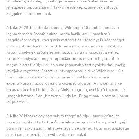
is hatékonyabb. Végül, csillogó fényvisszaverő elemekkel és
jellegzetes topográfiai mintákkal rendelkezik, amelyek stílusos
megjelenést biztosítanak.
A Nike 2025-ben dobta piacra a Wildhorse 10 modellt, amely a
legmodernebb ReactX habbal rendelkezik, ami kiemelkedő
reagálóképességet, energiavisszatérést és ütéselnyelő képességet
biztosít. A rendkívül tartós All-Terrain Compound gumi alkotja a
talpat, amelynek szögletes mintázata javítja a tapadást a nehéz
technikai pályákon, míg az új rocker forma növeli a hajtóerőt, a
megerősített fűzőlyukak és a meghosszabbított nyelvhurkok pedig
javítják a rögzítést. Esztétikai szempontból a Nike Wildhorse 10 a
finom minimalizmust ötvözi a merész Trail logóval, amely
excentrikusan húzódik végig a középső oldalon. A modell a Nike
hosszú ideje trail futója, Sally McRae segítségével került piacra, aki
„megbízhatónak” és „biztosnak” írja le: „Függetlenül a tereptől és az
időjárástól”.
A Nike Wildhorse egy strapabíró terepfutó cipő, amely erőteljes
tapadást, szilárd tartást, erős védelmet és reagáló támogatást nyújt
bármilyen távolságon, lehetővé téve viselőjének, hogy magabiztosan
és stílusosan szelje át a változatos terepeket.