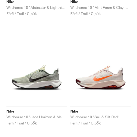
FIELD GENERAL
CRAZE
ADIRACER
MULE
471
GEL-CUMULUS 16
G.T. CUT
FORCE 58
TEKKIRA CUP
508
JORDAN
Nike
Nike
Wildhorse 10 "Alabaster & Lightning"
Wildhorse 10 "Mint Foam & Clay Green"
Férfi / Trail / Cipők
Férfi / Trail / Cipők
KILLSHOT 2
MOTO 2K
ITALIA
LEGACY 312
ALLERDALE
G.T. FUTURE
PS8
ALOHA SUPER
600
TOTAL 90
PHENOMENA
FORUM
JUMPMAN JACK
2000
VERTEBRAE
808
AVA ROVER
1000
HAMBURG
204L
AIR MAX 95
933
MIND
860V2
AIR RIFT
Nike
Nike
Wildhorse 10 "Jade Horizon & Medium Ash"
Wildhorse 10 "Sail & Silt Red"
Férfi / Trail / Cipők
Férfi / Trail / Cipők