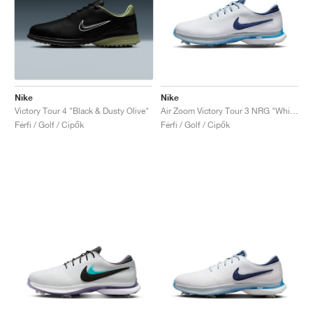
Nike
Nike
Victory Tour 4 "Black & Dusty Olive"
Air Zoom Victory Tour 3 NRG "White & Aquarius Blue"
Férfi / Golf / Cipők
Férfi / Golf / Cipők