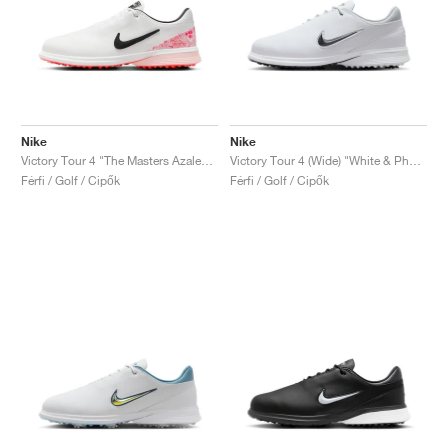
Nike
Nike
Victory Tour 4 "The Masters Azalea Pack"
Victory Tour 4 (Wide) "White & Photon Dust"
Férfi / Golf / Cipők
Férfi / Golf / Cipők