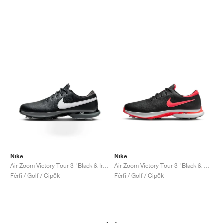
Nike
Nike
Air Zoom Victory Tour 3 "Black & Iron Grey"
Air Zoom Victory Tour 3 "Black & Bright Crimson"
Férfi / Golf / Cipők
Férfi / Golf / Cipők