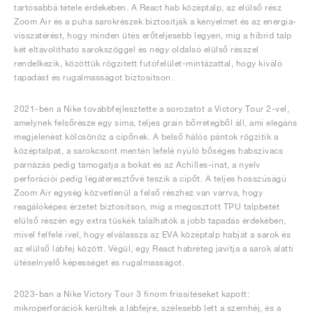
tartósabbá tétele érdekében. A React hab középtalp, az elülső rész
Zoom Air és a puha sarokrészek biztosítják a kényelmet és az energia-
visszatérést, hogy minden ütés erőteljesebb legyen, míg a hibrid talp
két eltávolítható sarokszöggel és négy oldalsó elülső résszel
rendelkezik, közöttük rögzített futófelület-mintázattal, hogy kiváló
tapadást és rugalmasságot biztosítson.
2021-ben a Nike továbbfejlesztette a sorozatot a Victory Tour 2-vel,
amelynek felsőrésze egy sima, teljes grain bőrrétegből áll, ami elegáns
megjelenést kölcsönöz a cipőnek. A belső hálós pántok rögzítik a
középtalpat, a sarokcsont mentén lefelé nyúló bőséges habszivacs
párnázás pedig támogatja a bokát és az Achilles-ínat, a nyelv
perforációi pedig légáteresztővé teszik a cipőt. A teljes hosszúságú
Zoom Air egység közvetlenül a felső részhez van varrva, hogy
reagálóképes érzetet biztosítson, míg a megosztott TPU talpbetét
elülső részén egy extra tüskék találhatók a jobb tapadás érdekében,
mivel felfelé ível, hogy elválassza az EVA középtalp habját a sarok és
az elülső lábfej között. Végül, egy React habréteg javítja a sarok alatti
ütéselnyelő képességet és rugalmasságot.
2023-ban a Nike Victory Tour 3 finom frissítéseket kapott:
mikroperforációk kerültek a lábfejre, szélesebb lett a szemhéj, és a