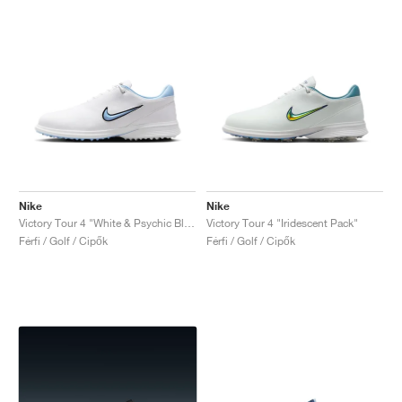
Nike
Nike
Victory Tour 4 "White & Psychic Blue"
Victory Tour 4 "Iridescent Pack"
Férfi / Golf / Cipők
Férfi / Golf / Cipők