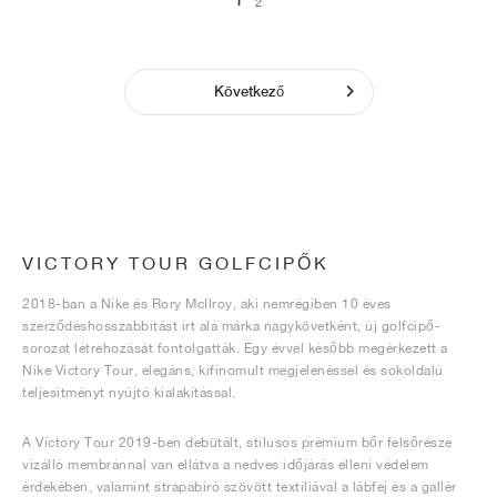
1
2
Következő
VICTORY TOUR GOLFCIPŐK
2018-ban a Nike és Rory McIlroy, aki nemrégiben 10 éves
szerződéshosszabbítást írt alá márka nagykövetként, új golfcipő-
sorozat létrehozását fontolgatták. Egy évvel később megérkezett a
Nike Victory Tour, elegáns, kifinomult megjelenéssel és sokoldalú
teljesítményt nyújtó kialakítással.
A Victory Tour 2019-ben debütált, stílusos prémium bőr felsőrésze
vízálló membránnal van ellátva a nedves időjárás elleni védelem
érdekében, valamint strapabíró szövött textíliával a lábfej és a gallér