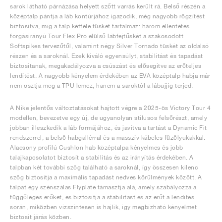
sarok látható párnázása helyett szőtt varrás került rá. Belső részén a
középtalp pántja a láb kontúrjához igazodik, még nagyobb rögzítést
biztosítva, míg a talp kétféle tüskét tartalmaz: három ellentétes
forgásirányú Tour Flex Pro elülső lábfejtűskét a szakosodott
Softspikes tervezőtől, valamint négy Silver Tornado tüskét az oldalsó
részen és a saroknál. Ezek kiváló egyensúlyt, stabilitást és tapadást
biztosítanak, megakadályozva a csúszást és elősegítve az erőteljes
lendítést. A nagyobb kényelem érdekében az EVA középtalp habja már
nem osztja meg a TPU lemez, hanem a saroktól a lábujjig terjed.
A Nike jelentős változtatásokat hajtott végre a 2025-ös Victory Tour 4
modellen, bevezetve egy új, de ugyanolyan stílusos felsőrészt, amely
jobban illeszkedik a láb formájához, és javítva a tartást a Dynamic Fit
rendszerrel, a belső habgallérral és a masszív kábeles fűzőlyukakkal.
Alacsony profilú Cushlon hab középtalpa kényelmes és jobb
talajkapcsolatot biztosít a stabilitás és az irányítás érdekében. A
talpban két további szög található a saroknál, így összesen kilenc
szög biztosítja a maximális tapadást nedves körülmények között. A
talpat egy szénszálas Flyplate támasztja alá, amely szabályozza a
függőleges erőket, és biztosítja a stabilitást és az erőt a lendítés
során, miközben vízszintesen is hajlik, így megbízható kényelmet
biztosít járás közben.