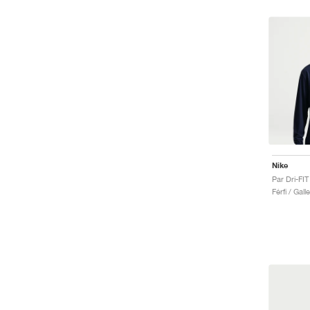
Nike
Par Dri-FI
Férfi / Gall