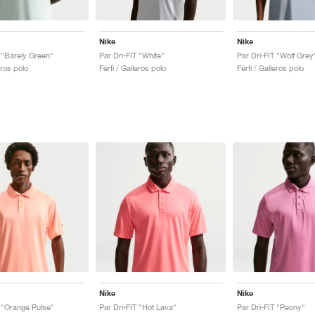
Nike
Nike
T "Barely Green"
Par Dri-FIT "White"
Par Dri-FIT "Wolf Grey
eros polo
Férfi / Galleros polo
Férfi / Galleros polo
Nike
Nike
T "Orange Pulse"
Par Dri-FIT "Hot Lava"
Par Dri-FIT "Peony"