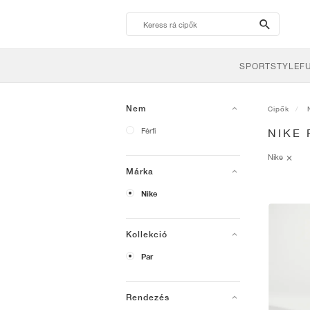
search-
btn
SPORTSTYLE
F
Nem
Cipők
Férfi
NIKE
Nike
Márka
Nike
Kollekció
Par
Rendezés