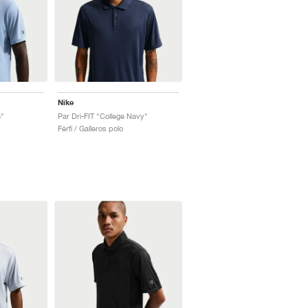
Nike
e"
Par Dri-FIT "College Navy"
Férfi / Galleros polo