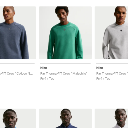
Nike
Nike
Par Therma-FIT Crew "College Navy"
Par Therma-FIT Crew "Malachite"
Par Therma-FIT Crew 
Férfi / Top
Férfi / Top