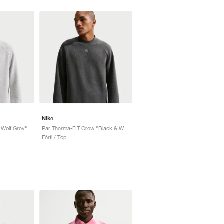
Nike
"Wolf Grey"
Par Therma-FIT Crew "Black & White"
Férfi / Top