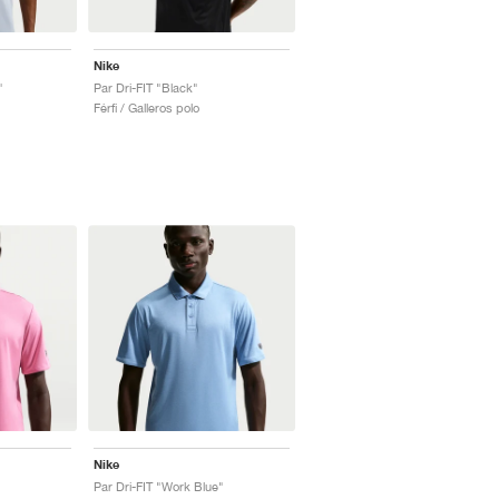
Nike
"
Par Dri-FIT "Black"
Férfi / Galleros polo
Nike
Par Dri-FIT "Work Blue"