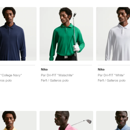
Nike
Nike
T "College Navy"
Par Dri-FIT "Malachite"
Par Dri-FIT "White"
eros polo
Férfi / Galleros polo
Férfi / Galleros polo