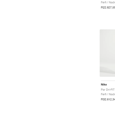
Férfi / Nad
Ft22.827,5
Nike
Par Dri-FIT
Férfi / Nad
Ft32.612,3