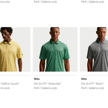
eros polo
Férfi / Galleros polo
Férfi / Galleros polo
Nike
Nike
 "Saffron Quartz"
Par Dri-FIT "Malachite"
Par Dri-FIT "Black"
eros polo
Férfi / Galleros polo
Férfi / Galleros polo