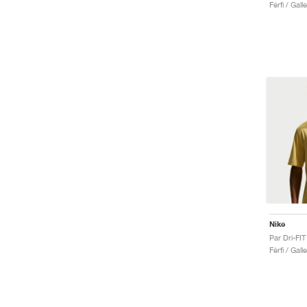
Férfi / Gall
Nike
Par Dri-FIT
Férfi / Gall