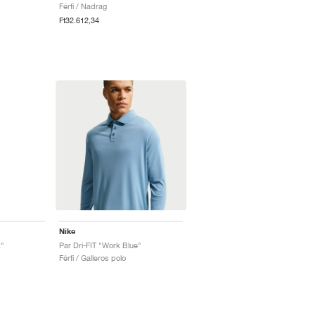
Férfi / Nadrag
Ft32.612,34
Nike
k"
Par Dri-FIT "Work Blue"
Férfi / Galleros polo