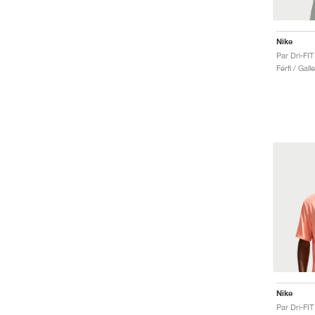
Nike
Par Dri-FI
Férfi / Gall
Nike
Par Dri-FI