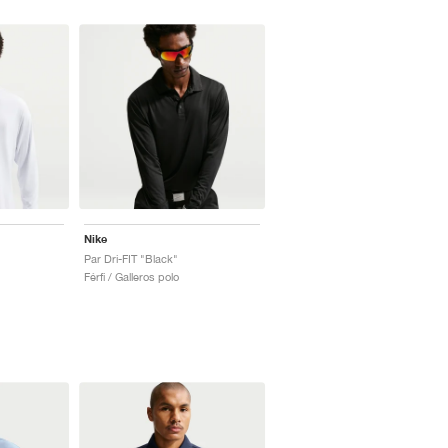
Nike
Par Dri-FIT "Black"
Férfi / Galleros polo