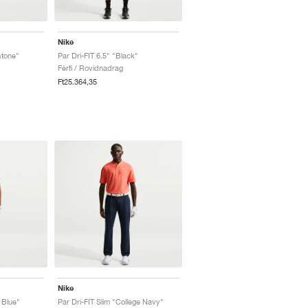
Nike
stone"
Par Dri-FIT 6.5" "Black"
Férfi / Rovidnadrag
Ft25.364,35
Nike
 Blue"
Par Dri-FIT Slim "College Navy"