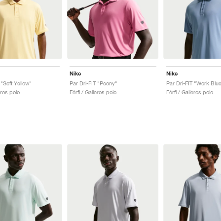
Nike
Nike
 "Soft Yellow"
Par Dri-FIT "Peony"
Par Dri-FIT "Work Blu
eros polo
Férfi / Galleros polo
Férfi / Galleros polo