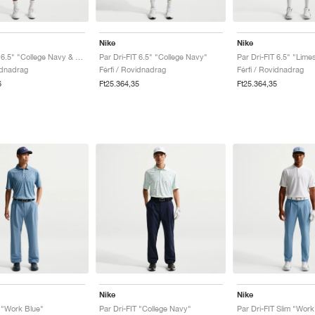
Nike
Nike
Par Dri-FIT 6.5" "College Navy & Hot Lava"
Par Dri-FIT 6.5" "College Navy"
Par Dri-FIT 6.5" "Lime
idnadrag
Férfi / Rovidnadrag
Férfi / Rovidnadrag
6
Ft25.364,35
Ft25.364,35
Nike
Nike
T "Work Blue"
Par Dri-FIT "College Navy"
Par Dri-FIT Slim "Work