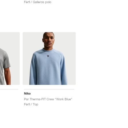
Férfi / Galleros polo
Nike
Par Therma-FIT Crew "Work Blue"
Férfi / Top