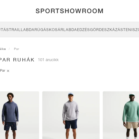
UTÁS
TRAIL
LABDARÚGÁS
KOSÁRLABDA
EDZÉS
GÖRDESZKÁZÁS
TENISZ
Nike
Par
 PAR RUHÁK
101 árucikk
Par