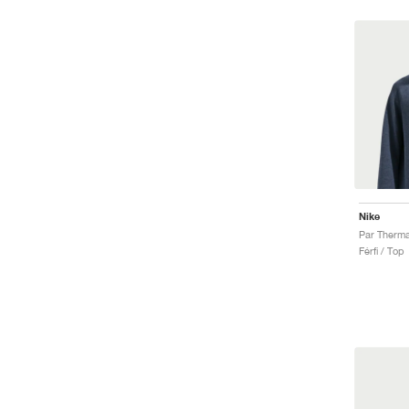
Nike
Férfi / Top