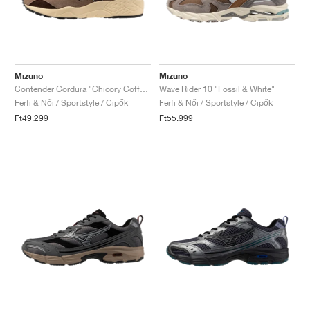
Mizuno
Mizuno
Contender Cordura "Chicory Coffee & Harbor Mist"
Wave Rider 10 "Fossil & White"
Férfi & Női / Sportstyle / Cipők
Férfi & Női / Sportstyle / Cipők
Ft49.299
Ft55.999