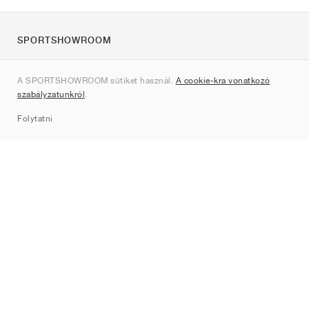
SPORTSHOWROOM
Rólunk
A SPORTSHOWROOM sütiket használ.
A cookie-kra vonatkozó
Kapcsolat
szabályzatunkról
.
Sitemap
Folytatni
Márkák
Nike
Jordan
adidas
New Balance
ASICS
PUMA
Converse
Vans