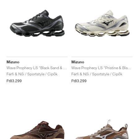
Mizuno
Mizuno
Wave Prophecy LS "Black Sand & Metallic Grey"
Wave Prophecy LS "Pristine & Black"
Férfi & Női / Sportstyle / Cipők
Férfi & Női / Sportstyle / Cipők
Ft83.299
Ft83.299