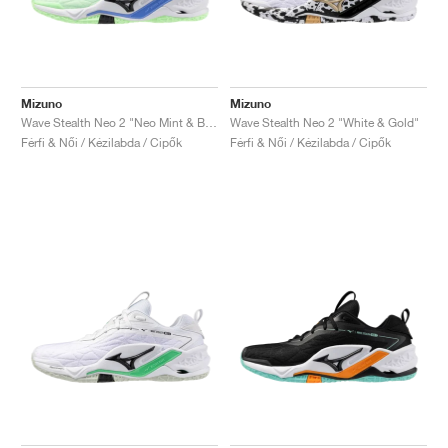
Mizuno
Mizuno
Wave Stealth Neo 2 "Neo Mint & Black"
Wave Stealth Neo 2 "White & Gold"
Férfi & Női / Kézilabda / Cipők
Férfi & Női / Kézilabda / Cipők