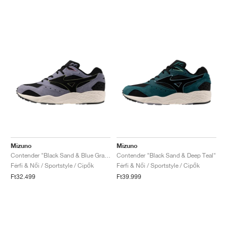
Mizuno
Mizuno
Contender "Black Sand & Blue Granite"
Contender "Black Sand & Deep Teal"
Férfi & Női / Sportstyle / Cipők
Férfi & Női / Sportstyle / Cipők
Ft32.499
Ft39.999