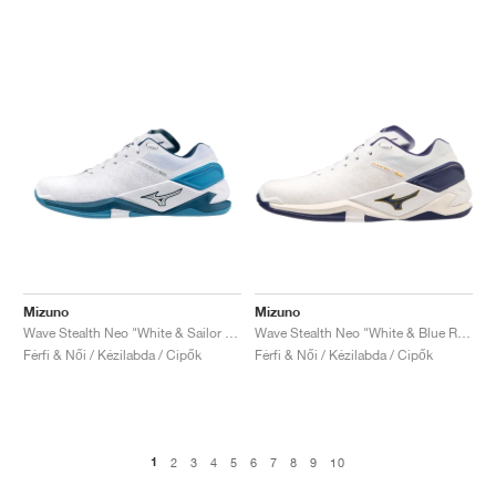
Mizuno
Mizuno
Wave Stealth Neo "White & Sailor Blue"
Wave Stealth Neo "White & Blue Ribbon"
Férfi & Női / Kézilabda / Cipők
Férfi & Női / Kézilabda / Cipők
1
2
3
4
5
6
7
8
9
10