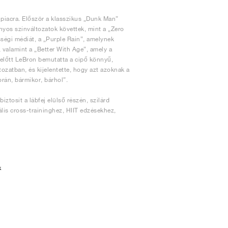
 piacra. Először a klasszikus „Dunk Man”
yos színváltozatok követtek, mint a „Zero
sségi médiát, a „Purple Rain”, amelynek
, valamint a „Better With Age”, amely a
 előtt LeBron bemutatta a cipő könnyű,
ozatban, és kijelentette, hogy azt azoknak a
rán, bármikor, bárhol”.
ztosít a lábfej elülső részén, szilárd
eális cross-traininghez, HIIT edzésekhez,
k