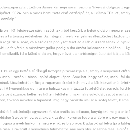
bda-szupersztár, LeBron James karrierje során végig a Nike-val dolgozott egy
ipőket. 2024-ben a páros bemutatta első edzőcipőjét, a LeBron TR1-et, amel
 edzőcipő.
Bron TR1 felsőrésze sűrűn szőtt textilből készült, a belső oldalon neoprénsz
és a tartósság érdekében. Az integrált nyelv kényelmes illeszkedést biztosít,
k rögzítik a lábat, és a széles talphelyzet teret ad a láb duzzadásának. A nyel
tik a felvételt, a párnázott gallér pedig puha érzést kölcsönöz a bokának. U
 emelkedik fel a külső oldalon, hogy növelje a tartósságot és stabilizálja a 
TR1-et egy kettős sűrűségű középtalp támasztja alá, amely a kényelmet előt
y stabil, tartós, ütéscsillapító alapot képez. Amellett, hogy széles, stabil felül
ásának köszönhetően fürge, ruganyos érzést kelt, mivel a láb közvetlenül érintk
es, TR1-specifikus gumitalp a halszálkás mintázatú futófelületet egyedi, fordít
biztosít számos beltéri és kültéri felületen, maximális sokoldalúságot nyújtva.
pén, tovább növelve a tapadást, míg négy barázda ível át a lábfej felett, kiem
bütáló edzőcipője egyszerre funkcionális és stílusos, lenyűgöző megjelenésév
 oldalsó Swoosh-hoz csatlakozik LeBron koronás logója a lábfején, egy másik
s logója a nyelvhurkon is megjelenik, és bizonyos kiadásoknál felváltja a lábfe
láírása is rákerült a kényelmes talpbetétre, ami még stílusosabbá teszi a cipőt.