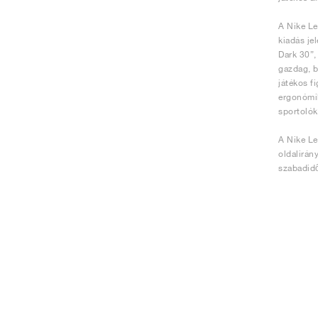
A Nike Le
kiadás je
Dark 30”,
gazdag, b
játékos f
ergonómik
sportolók
A Nike Le
oldalirán
szabadidő