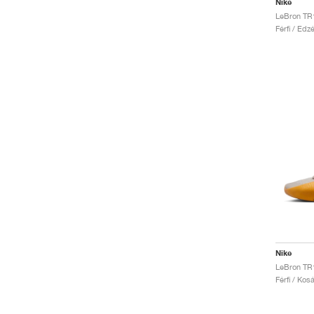
Nike
Férfi / Edz
Nike
LeBron TR1
Férfi / Ko