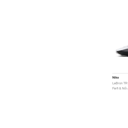
Nike
LeBron TR1
Férfi & Női