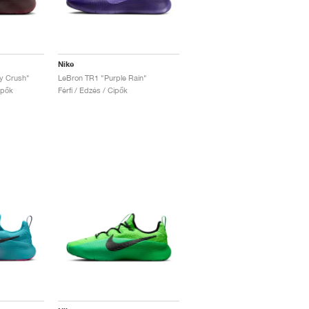
Nike
y Crush"
LeBron TR1 "Purple Rain"
ipők
Férfi / Edzés / Cipők