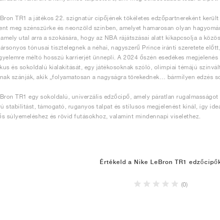
Bron TR1 a játékos 22. szignatúr cipőjének tökéletes edzőpartnereként került
lent meg szénszürke és neonzöld színben, amelyet hamarosan olyan hagyomán
 amely utal arra a szokására, hogy az NBA rájátszásai alatt kikapcsolja a közö
ársonyos tónusai tisztelegnek a néhai, nagyszerű Prince iránti szeretete előtt
igyelemre méltó hosszú karrierjét ünnepli. A 2024 őszén esedékes megjelenés
us és sokoldalú kialakítását, egy játékosoknak szóló, olimpiai témájú színvált
nak szánják, akik „folyamatosan a nagyságra törekednek… bármilyen edzés so
Bron TR1 egy sokoldalú, univerzális edzőcipő, amely páratlan rugalmasságot bi
yú stabilitást, támogató, ruganyos talpat és stílusos megjelenést kínál, így id
s súlyemeléshez és rövid futásokhoz, valamint mindennapi viselethez.
Értékeld a Nike LeBron TR1 edzőcipő
(0)