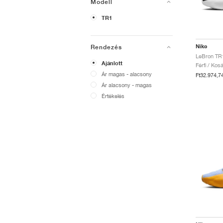
Modell
TR1
Nike
Rendezés
LeBron TR1
Ajánlott
Férfi / Ko
Ár magas - alacsony
Ft32.974,7
Ár alacsony - magas
Értékelés