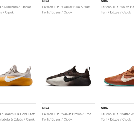
Nike
Nike
LeBron TR1 "Aluminum & University Gold"
LeBron TR1 "Glacier Blue & Baltic Blue"
LeBron TR1 "South B
és / Cipők
Férfi / Edzés / Cipők
Férfi / Edzés / Cipők
Nike
Nike
 "Cream II & Gold Leaf"
LeBron TR1 "Velvet Brown & Phantom"
LeBron TR1 "Better Wi
sárlabda & Edzés / Cipők
Férfi / Edzés / Cipők
Férfi / Edzés / Cipők