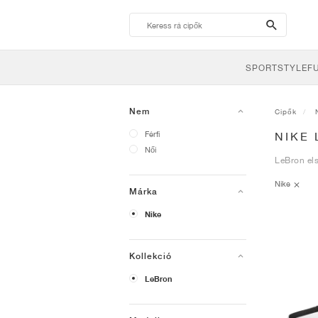
search-
btn
SPORTSTYLE
F
Nem
Cipők
Férfi
NIKE
Női
LeBron els
Nike
Márka
Nike
Kollekció
LeBron