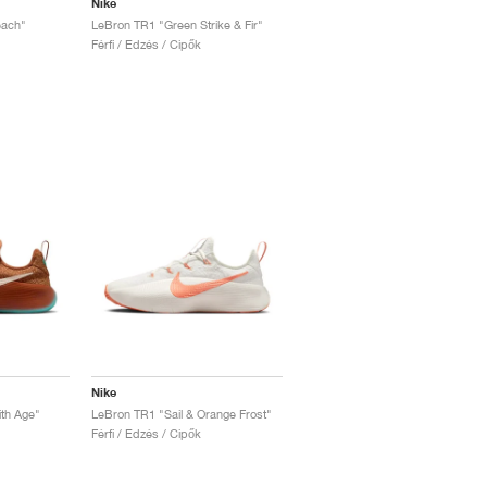
Nike
each"
LeBron TR1 "Green Strike & Fir"
Férfi / Edzés / Cipők
Nike
th Age"
LeBron TR1 "Sail & Orange Frost"
Férfi / Edzés / Cipők