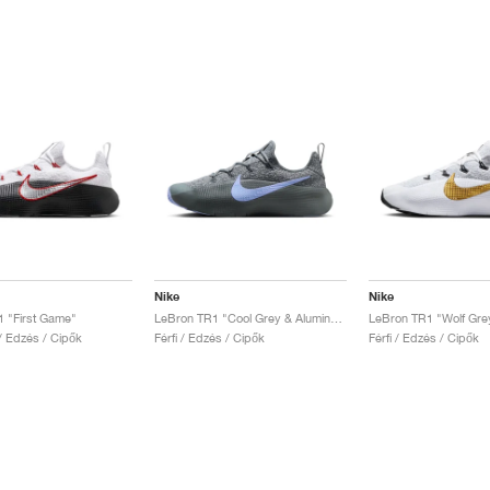
Nike
Nike
 "First Game"
LeBron TR1 "Cool Grey & Aluminum"
 / Edzés / Cipők
Férfi / Edzés / Cipők
Férfi / Edzés / Cipők