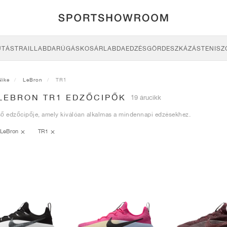
UTÁS
TRAIL
LABDARÚGÁS
KOSÁRLABDA
EDZÉS
GÖRDESZKÁZÁS
TENISZ
Nike
LeBron
TR1
 LEBRON TR1 EDZŐCIPŐK
19 árucikk
ő edzőcipője, amely kiválóan alkalmas a mindennapi edzésekhez.
LeBron
TR1