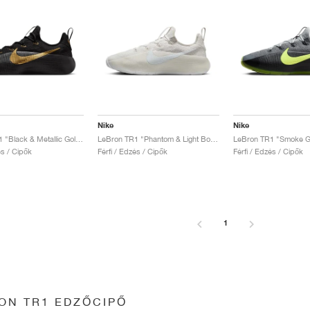
Nike
Nike
LeBron TR1 "Black & Metallic Gold"
LeBron TR1 "Phantom & Light Bone"
LeBron TR1 "Smoke Gr
és / Cipők
Férfi / Edzés / Cipők
Férfi / Edzés / Cipők
1
ON TR1 EDZŐCIPŐ