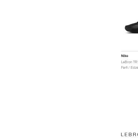
Nike
Férfi / Edz
LEBR