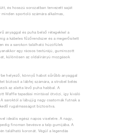
ütt, és hosszú sorozatban tervezett saját
y minden sportoló számára alkalmas,
erű anyaggal és puha belső rétegekkel a
 míg a kábeles fűzőrendszer és a megerősített
ven és a sarokon található húzófülek
gyanakkor egy rácsos textúrájú, gumírozott
lábat, különösen az oldalirányú mozgások
érbe helyező, könnyű habot sűrűbb anyaggal
etet biztosít a lábfej számára, a strobel bélés
ezik az alatta lévő puha habbal. A
ott Waffle tapadási mintával ötvözi, így kiváló
 A saroktól a lábujjig nagy csatornák futnak a
elkedő rugalmasságot biztosítva.
el ideális egész napos viseletre. A nagy,
 pedig finoman bevésve a talp gumijába. A
jén található koronát. Végül a legendás