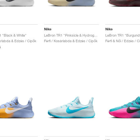
Nike
Nike
 "Black & White"
LeBron TR1 "Pinksicle & Hydrogen Blue"
LeBron TR1 "Burgund
sárlabda & Edzés / Cipők
Férfi / Kosárlabda & Edzés / Cipők
Férfi & Női / Edzés / C
4