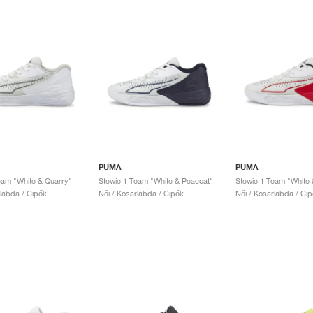
PUMA
PUMA
eam "White & Quarry"
Stewie 1 Team "White & Peacoat"
rlabda / Cipők
Női / Kosárlabda / Cipők
Női / Kosárlabda / Ci