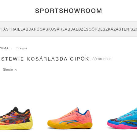
UTÁS
TRAIL
LABDARÚGÁS
KOSÁRLABDA
EDZÉS
GÖRDESZKÁZÁS
TENISZ
PUMA
Stewie
 STEWIE KOSÁRLABDA CIPŐK
30 árucikk
Stewie