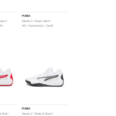
PUMA
Tokyo"
Stewie 3 "Green Glare"
pők
Női / Kosárlabda / Cipők
PUMA
 & Red"
Stewie 2 "White & Black"