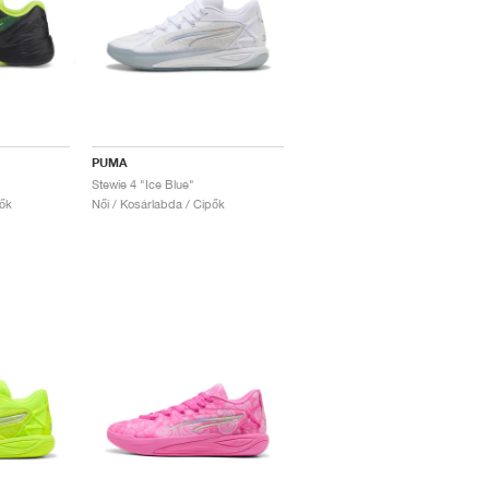
PUMA
Stewie 4 "Ice Blue"
pők
Női / Kosárlabda / Cipők