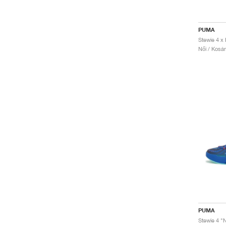
PUMA
Női / Kosá
PUMA
Stewie 4 "N