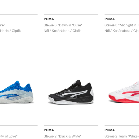
PUMA
PUMA
ire"
Stewie 3 "Dawn in 'Cuse"
Stewie 3 "Midnight in 
rlabda / Cipők
Női / Kosárlabda / Cipők
Női / Kosárlabda / Ci
PUMA
PUMA
ity of Love"
Stewie 2 "Black & White"
Stewie 2 Team "White