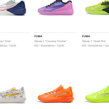
PUMA
PUMA
Four Time"
Stewie 1 "Causing Trouble"
Stewie 1 "Quiet Fire"
rlabda / Cipők
Női / Kosárlabda / Cipők
Női / Kosárlabda / Ci