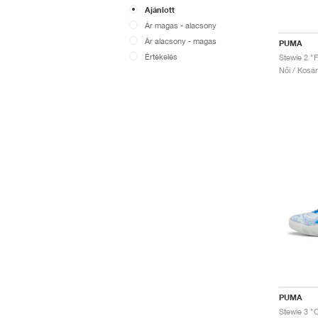
Ajánlott
Ár magas - alacsony
Ár alacsony - magas
PUMA
Értékelés
Stewie 2 "F
Női / Kosá
PUMA
Stewie 3 "C