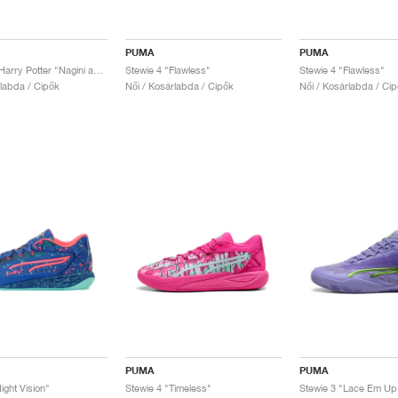
PUMA
PUMA
Stewie 4 x Harry Potter "Nagini and Hedwig"
Stewie 4 "Flawless"
Stewie 4 "Flawless"
rlabda / Cipők
Női / Kosárlabda / Cipők
Női / Kosárlabda / Ci
PUMA
PUMA
ight Vision"
Stewie 4 "Timeless"
Stewie 3 "Lace Em Up