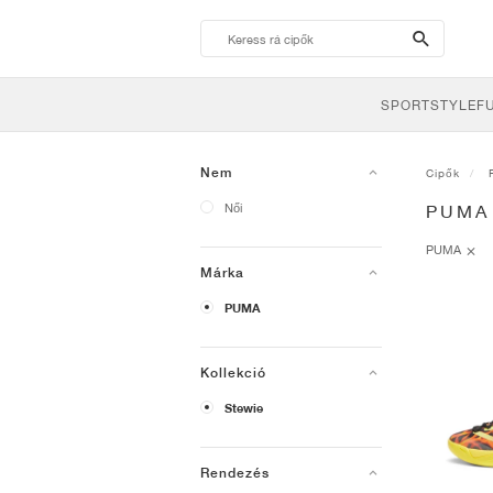
search-
btn
SPORTSTYLE
F
Nem
Cipők
Női
PUMA
PUMA
Márka
PUMA
Kollekció
Stewie
Rendezés