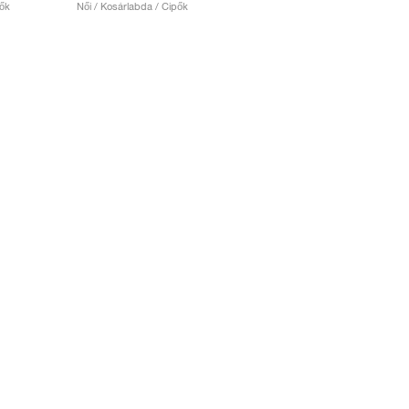
pők
Női / Kosárlabda / Cipők