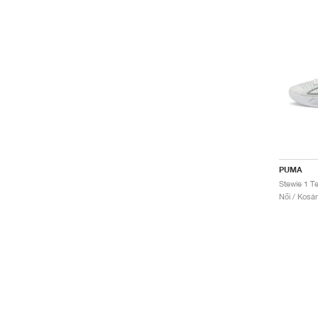
PUMA
Stewie 1 T
Női / Kosá