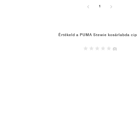
1
Értékeld a PUMA Stewie kosárlabda ci
(0)