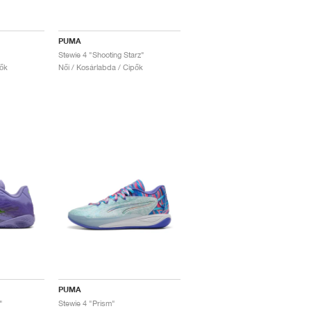
PUMA
Stewie 4 "Shooting Starz"
pők
Női / Kosárlabda / Cipők
PUMA
"
Stewie 4 "Prism"