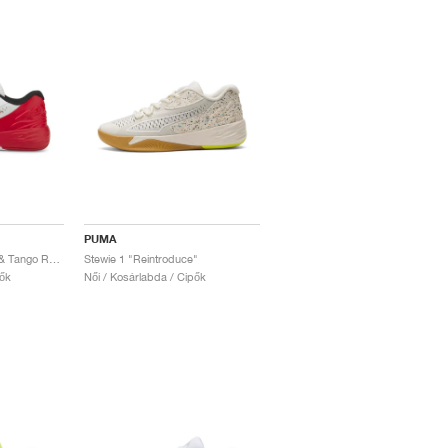
PUMA
Stewie 1 Team "White & Tango Red"
Stewie 1 "Reintroduce"
pők
Női / Kosárlabda / Cipők