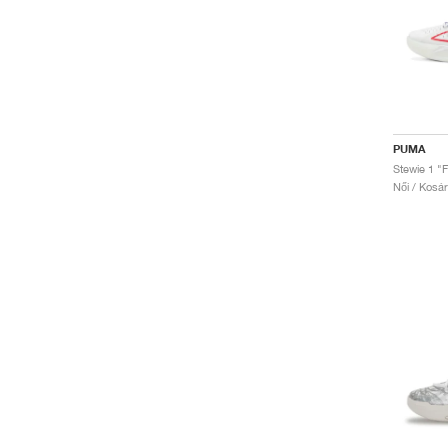
PUMA
Stewie 1 "
Női / Kosá