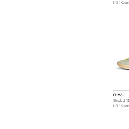
Női / Kosá
PUMA
Stewie 2 "E
Női / Kosá