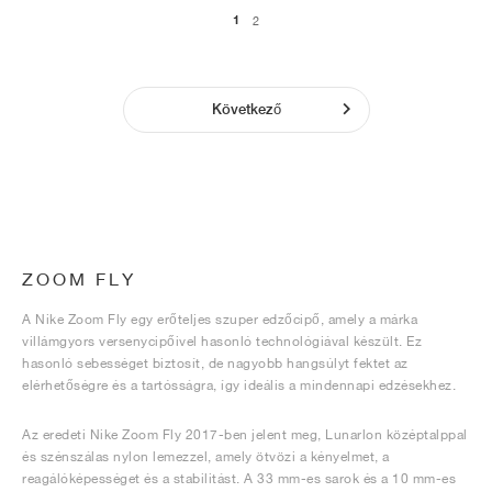
1
2
Következő
ZOOM FLY
A Nike Zoom Fly egy erőteljes szuper edzőcipő, amely a márka
villámgyors versenycipőivel hasonló technológiával készült. Ez
hasonló sebességet biztosít, de nagyobb hangsúlyt fektet az
elérhetőségre és a tartósságra, így ideális a mindennapi edzésekhez.
Az eredeti Nike Zoom Fly 2017-ben jelent meg, Lunarlon középtalppal
és szénszálas nylon lemezzel, amely ötvözi a kényelmet, a
reagálóképességet és a stabilitást. A 33 mm-es sarok és a 10 mm-es