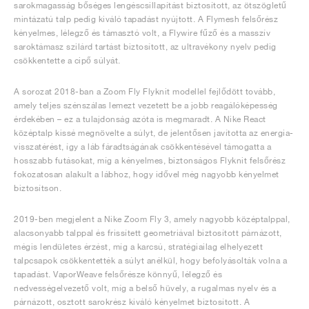
sarokmagasság bőséges lengéscsillapítást biztosított, az ötszögletű
mintázatú talp pedig kiváló tapadást nyújtott. A Flymesh felsőrész
kényelmes, lélegző és támasztó volt, a Flywire fűző és a masszív
saroktámasz szilárd tartást biztosított, az ultravékony nyelv pedig
csökkentette a cipő súlyát.
A sorozat 2018-ban a Zoom Fly Flyknit modellel fejlődött tovább,
amely teljes szénszálas lemezt vezetett be a jobb reagálóképesség
érdekében – ez a tulajdonság azóta is megmaradt. A Nike React
középtalp kissé megnövelte a súlyt, de jelentősen javította az energia-
visszatérést, így a láb fáradtságának csökkentésével támogatta a
hosszabb futásokat, míg a kényelmes, biztonságos Flyknit felsőrész
fokozatosan alakult a lábhoz, hogy idővel még nagyobb kényelmet
biztosítson.
2019-ben megjelent a Nike Zoom Fly 3, amely nagyobb középtalppal,
alacsonyabb talppal és frissített geometriával biztosított párnázott,
mégis lendületes érzést, míg a karcsú, stratégiailag elhelyezett
talpcsapok csökkentették a súlyt anélkül, hogy befolyásolták volna a
tapadást. VaporWeave felsőrésze könnyű, lélegző és
nedvességelvezető volt, míg a belső hüvely, a rugalmas nyelv és a
párnázott, osztott sarokrész kiváló kényelmet biztosított. A