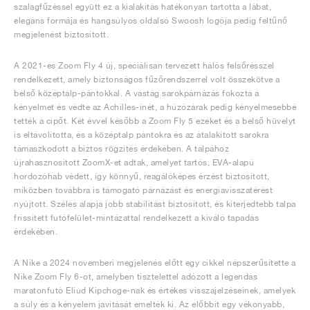
szalagfűzéssel együtt ez a kialakítás hatékonyan tartotta a lábat,
elegáns formája és hangsúlyos oldalsó Swoosh logója pedig feltűnő
megjelenést biztosított.
A 2021-es Zoom Fly 4 új, speciálisan tervezett hálós felsőrésszel
rendelkezett, amely biztonságos fűzőrendszerrel volt összekötve a
belső középtalp-pántokkal. A vastag sarokpárnázás fokozta a
kényelmet és védte az Achilles-ínét, a húzózárak pedig kényelmesebbé
tették a cipőt. Két évvel később a Zoom Fly 5 ezeket és a belső hüvelyt
is eltávolította, és a középtalp pántokra és az átalakított sarokra
támaszkodott a biztos rögzítés érdekében. A talpához
újrahasznosított ZoomX-et adtak, amelyet tartós, EVA-alapú
hordozóhab védett, így könnyű, reagálóképes érzést biztosított,
miközben továbbra is támogató párnázást és energiavisszatérést
nyújtott. Széles alapja jobb stabilitást biztosított, és kiterjedtebb talpa
frissített futófelület-mintázattal rendelkezett a kiváló tapadás
érdekében.
A Nike a 2024 novemberi megjelenés előtt egy cikkel népszerűsítette a
Nike Zoom Fly 6-ot, amelyben tisztelettel adózott a legendás
maratonfutó Eliud Kipchoge-nak és értékes visszajelzéseinek, amelyek
a súly és a kényelem javítását emelték ki. Az előbbit egy vékonyabb,