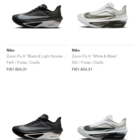
TENISZ
ALL
NIKE
ADIDAS
NEW BALANCE
MÁRKÁK
V2K RUN
VAPORMAX
SL 72
6
9060
GEL-1130
INHALE
SAUCONY
VOMERO
ADIZERO ADIOS PRO
FUELCELL REBEL
NOVABLAST
FOREVERRUN NITRO™
KIGER
TERREX FREE HIKER
TEKTREL
SAUCONY
PHANTOM
COPA
KING
442
LEBRON
TATUM
HARDEN
SCOOT
HESI LOW
ALL
METCON
DROPSET
NEW BALANCE
GOLF
ALL
NIKE
ADIDAS
NEW BALANCE
ASICS
P-6000
270
JABBAR
11
480
GT-2160
H-STREET
SALOMON
STRUCTURE
ADIZERO BOSTON
FUELCELL SUPERCOMP ELITE
SUPERBLAST
VELOCITY NITRO™
PEGASUS
TERREX SKYCHASER
KD
ZION
DAME
STEWIE
TWO WXY
FREE METCON
RAPIDMOVE
ASICS
ALL
SB
ALL
SAMBA
ALL
1010
ALL
VANS
ARCHÍVUM
ALL
NIKE
ADIDAS
PUMA
V5 RNR
DN
TAEKWONDO
12
990
GEL-QUANTUM
KING INDOOR
MIZUNO
MAXFLY
ADIZERO EVO SL
METASPEED
JUNIPER
TERREX TRAILMAKER
GIANNIS
40
D.O.N.
HALI
FRESH FOAM BB
ROMALEOS
ADIPOWER
ON
DUNK
GAZELLE
272
ASICS
ALL
VAPOR
ALL
BARRICADE
COCO CG
COURT FF
Nike
Nike
Zoom Fly 6 "Black & Light Smoke Grey"
Zoom Fly 6 "White & Black"
MÁRKÁK
INITIATOR
SNDR
TOKYO
13
991
GEL-VENTURE 6
V-S1
DRAGONFLY
JA
HEIR
ADIZERO SELECT
ALL-PRO NITRO™
FREE 2025
BLAZER
SUPERSTAR
306
CONVERSE
GP CHALLENGE
ADIZERO CYBERSONIC
COCO DELRAY
SOLUTION SPEED FF
VICTORY TOUR
TOUR360
AVANT
Férfi / Futás / Cipők
Női / Futás / Cipők
Ft61.604,31
Ft61.604,31
AIR SUPERFLY
180
JAPAN
14
T500
GEL-KINETIC FLUENT
VICTORY
BOOK
LEBRON TR1
JANOSKI
BUSENITZ
417
JORDAN
ADIZERO UBERSONIC
FUELCELL 996
GEL-RESOLUTION
INFINITY TOUR
CODECHAOS
ROYALE
MINDEN
NIKE
SHOX
TL 2.5
ADIZERO ARUKU
FLIGHT COURT
1000
GEL-DS TRAINER 14
SABRINA
NYJAH
TYSHAWN
430
AVACOURT
SOLUTION SWIFT FF
VICTORY PRO
ADIZERO ZG
SHADOWCAT
ADIDAS
AIR PEGASUS 2005
PORTAL
LIGHTBLAZE
SPIZIKE
740
GEL-K1011
A'ONE
ISHOD
PUIG
440
DEFIANT SPEED
GEL-CHALLENGER
FREE GOLF
NEW BALANCE
ASTROGRABBER
MUSE
MEGARIDE
TRUNNER
2010
GEL-KAYANO 12.1
G.T. HUSTLE
P-ROD
NORA
480
ASICS