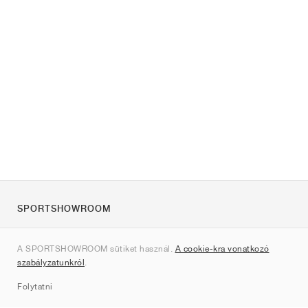
SPORTSHOWROOM
Rólunk
A SPORTSHOWROOM sütiket használ.
A cookie-kra vonatkozó
Kapcsolat
szabályzatunkról
.
Sitemap
Folytatni