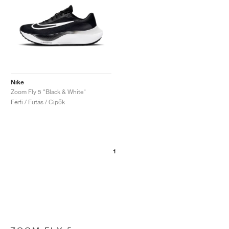
Nike
Zoom Fly 5 "Black & White"
Férfi / Futás / Cipők
1