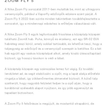
ZOOM FLY 5
A Nike Zoom Fly sorozatát 2017-ben mutatták be, mint az ultragyors
versenycipők, például a Vaporfly edzőcipők edzésre szánt párját. A
Zoom Fly 5 2022-ben szinte minden tekintetben továbbfejlesztette a
sorozatot, így a mindennapi edzéshez is erőteljes választássá vált.
A Nike Zoom Fly 5 egyik legfontosabb frissítése a középtalp közepén
található ZoomX hab. Puha, könnyű és érzékeny, ezt egy SR-02 EVA
habréteg veszi körül, amely sokkal tartósabb, és lehetővé teszi, hogy a
talpegység az edzőcipő és a versenycipő szerepét is betöltse. Ez a két
hab együtt egy vaskos középtalpat alkot, amely kiváló ütéscsillapítást
biztosít, így hosszú távokon is védi a lábat.
A középtalp közepén egy szénszálas lemez fut végig. Ez további
lendületet ad, és segít stabilizálni a cipőt, míg a lapát alakja előrefelé
ringatja a lábat, így zökkenőmentes átmenetet biztosít. A külső talp
szétterült, hogy nagyobb felületet fedjen le a cipő alján, hogy a
korábbinál szélesebb alapot nyújtson, és így jobb egyensúlyt és
tapadást biztosítson.
A Zoom Fly 5 felsőrésze is megújult, és mostantól strapabíró, de