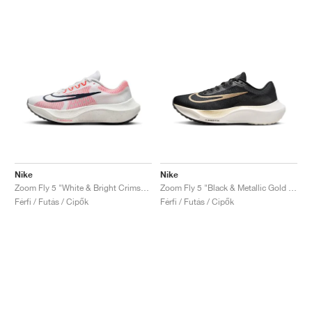
Nike
Nike
Zoom Fly 5 "White & Bright Crimson"
Zoom Fly 5 "Black & Metallic Gold Grain"
Férfi / Futás / Cipők
Férfi / Futás / Cipők