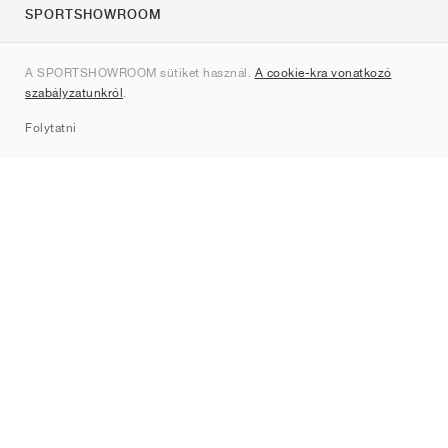
SPORTSHOWROOM
Rólunk
A SPORTSHOWROOM sütiket használ.
A cookie-kra vonatkozó
Kapcsolat
szabályzatunkról
.
Sitemap
Folytatni
Márkák
Nike
Jordan
adidas
New Balance
ASICS
PUMA
Converse
Vans
Hoka