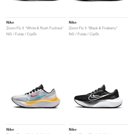
Nike
Nike
Zoom Fly 5 "White & Rush Fuchsia"
Zoom Fly 5 "Black & Fireberry"
Női / Futás / Cipők
Női / Futás / Cipők
Nike
Nike