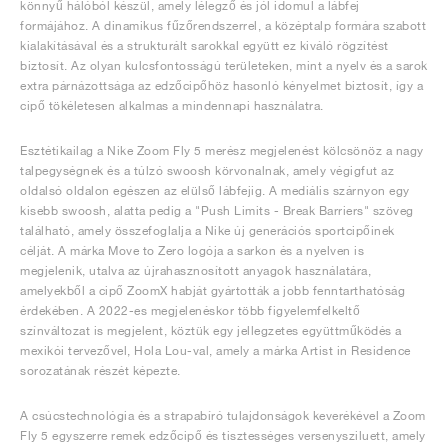
könnyű hálóból készül, amely lélegző és jól idomul a lábfej
formájához. A dinamikus fűzőrendszerrel, a középtalp formára szabott
kialakításával és a strukturált sarokkal együtt ez kiváló rögzítést
biztosít. Az olyan kulcsfontosságú területeken, mint a nyelv és a sarok
extra párnázottsága az edzőcipőhöz hasonló kényelmet biztosít, így a
cipő tökéletesen alkalmas a mindennapi használatra.
Esztétikailag a Nike Zoom Fly 5 merész megjelenést kölcsönöz a nagy
talpegységnek és a túlzó swoosh körvonalnak, amely végigfut az
oldalsó oldalon egészen az elülső lábfejig. A mediális szárnyon egy
kisebb swoosh, alatta pedig a "Push Limits - Break Barriers" szöveg
található, amely összefoglalja a Nike új generációs sportcipőinek
célját. A márka Move to Zero logója a sarkon és a nyelven is
megjelenik, utalva az újrahasznosított anyagok használatára,
amelyekből a cipő ZoomX habját gyártották a jobb fenntarthatóság
érdekében. A 2022-es megjelenéskor több figyelemfelkeltő
színváltozat is megjelent, köztük egy jellegzetes együttműködés a
mexikói tervezővel, Hola Lou-val, amely a márka Artist in Residence
sorozatának részét képezte.
A csúcstechnológia és a strapabíró tulajdonságok keverékével a Zoom
Fly 5 egyszerre remek edzőcipő és tisztességes versenysziluett, amely