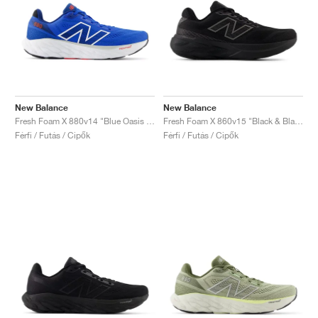
New Balance
New Balance
Fresh Foam X 880v14 "Blue Oasis & True Red"
Fresh Foam X 860v15 "Black & Black Metallic"
Férfi / Futás / Cipők
Férfi / Futás / Cipők