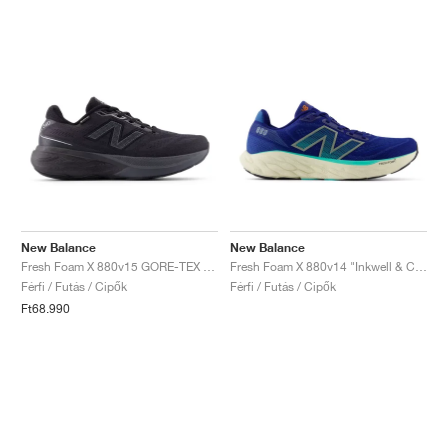
New Balance
New Balance
Fresh Foam X 880v15 GORE-TEX "Black & Castlerock"
Fresh Foam X 880v14 "Inkwell & Cyber Jade"
Férfi / Futás / Cipők
Férfi / Futás / Cipők
Ft68.990