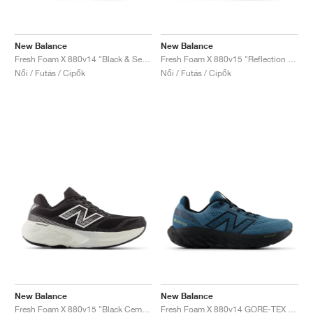
New Balance
New Balance
Fresh Foam X 880v14 "Black & Sea Salt "
Fresh Foam X 880v15 "Reflection & Urgent Red"
Női / Futás / Cipők
Női / Futás / Cipők
New Balance
New Balance
Fresh Foam X 880v15 "Black Cement & Sea Salt"
Fresh Foam X 880v14 GORE-TEX "Terrarium & Black"