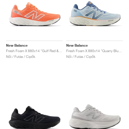
New Balance
New Balance
Fresh Foam X 880v14 "Gulf Red & Sea Salt"
Fresh Foam X 880v14 "Quarry Blue & Sea Salt"
Női / Futás / Cipők
Női / Futás / Cipők