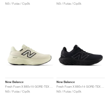
Női / Futás / Cipők
Női / Futás / Cipők
New Balance
New Balance
Fresh Foam X 880v15 GORE-TEX "Permafrost & Mineral"
Fresh Foam X 880v14 GORE-TEX "Black & Phantom "
Női / Futás / Cipők
Női / Futás / Cipők