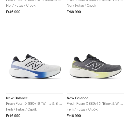
FIELD GENERAL
CRAZE
ADIRACER
MULE
471
GEL-CUMULUS 16
G.T. CUT
FORCE 58
TEKKIRA CUP
508
JORDAN
Női / Futás / Cipők
Női / Futás / Cipők
Ft46.990
Ft68.990
KILLSHOT 2
MOTO 2K
ITALIA
LEGACY 312
ALLERDALE
G.T. FUTURE
PS8
ALOHA SUPER
600
TOTAL 90
PHENOMENA
FORUM
JUMPMAN JACK
2000
VERTEBRAE
808
AVA ROVER
1000
HAMBURG
204L
AIR MAX 95
933
MIND
860V2
AIR RIFT
New Balance
New Balance
Fresh Foam X 880v15 "White & Blue Agate"
Fresh Foam X 880v15 "Black & Winter Grass"
Férfi / Futás / Cipők
Férfi / Futás / Cipők
Ft46.990
Ft46.990