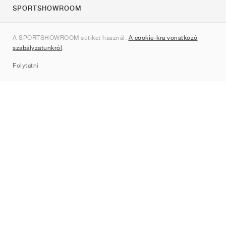
SPORTSHOWROOM
Rólunk
A SPORTSHOWROOM sütiket használ.
A cookie-kra vonatkozó
Kapcsolat
szabályzatunkról
.
Sitemap
Folytatni
Márkák
Nike
Jordan
adidas
New Balance
ASICS
PUMA
Converse
Vans
Hoka