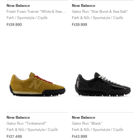
New Balance
New Balance
Fresh Foam Trainer "White & Sea Salt"
Gator Run "Star Burst & Sea Salt"
Férfi / Sportstyle / Cipők
Férfi & Női / Sportstyle / Cipők
Ft39.990
Ft39.999
New Balance
New Balance
Gator Run "Timberwolf"
Gator Run "Black"
Férfi & Női / Sportstyle / Cipők
Férfi & Női / Sportstyle / Cipők
Ft37.499
Ft43.999