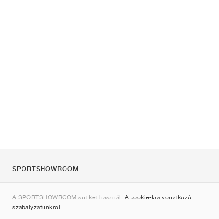
SPORTSHOWROOM
Rólunk
A SPORTSHOWROOM sütiket használ.
A cookie-kra vonatkozó
Kapcsolat
szabályzatunkról
.
Sitemap