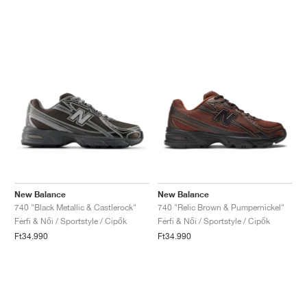
New Balance
New Balance
740 "Black Metallic & Castlerock"
740 "Relic Brown & Pumpernickel"
Férfi & Női / Sportstyle / Cipők
Férfi & Női / Sportstyle / Cipők
Ft34.990
Ft34.990