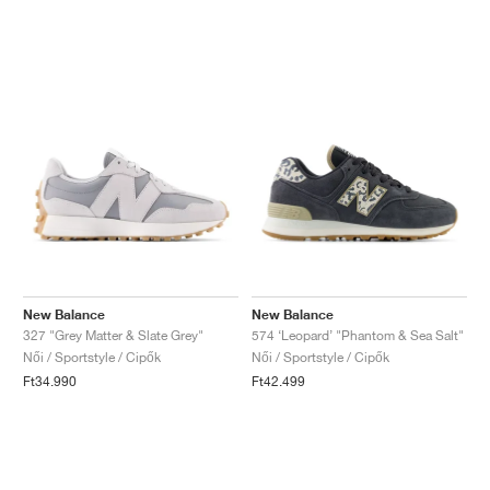
New Balance
New Balance
327 "Grey Matter & Slate Grey"
574 ‘Leopard’ "Phantom & Sea Salt"
Női / Sportstyle / Cipők
Női / Sportstyle / Cipők
Ft34.990
Ft42.499