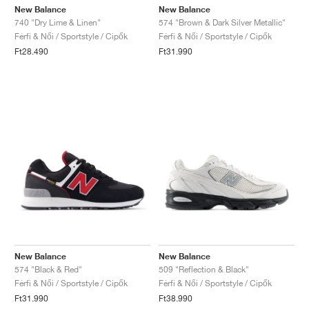
New Balance
New Balance
740 "Dry Lime & Linen"
574 "Brown & Dark Silver Metallic"
Férfi & Női / Sportstyle / Cipők
Férfi & Női / Sportstyle / Cipők
Ft28.490
Ft31.990
New Balance
New Balance
574 "Black & Red"
509 "Reflection & Black"
Férfi & Női / Sportstyle / Cipők
Férfi & Női / Sportstyle / Cipők
Ft31.990
Ft38.990