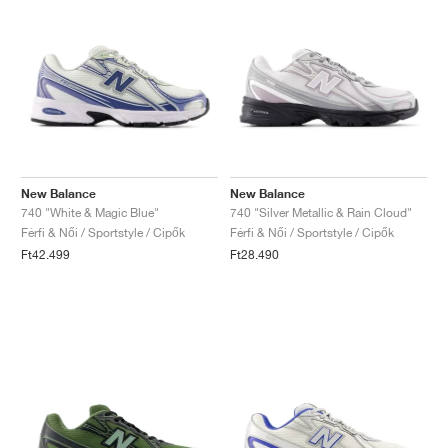
New Balance
New Balance
740 "White & Magic Blue"
740 "Silver Metallic & Rain Cloud"
Férfi & Női / Sportstyle / Cipők
Férfi & Női / Sportstyle / Cipők
Ft42.499
Ft28.490