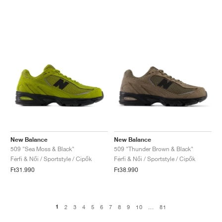
New Balance
New Balance
509 "Sea Moss & Black"
509 "Thunder Brown & Black"
Férfi & Női / Sportstyle / Cipők
Férfi & Női / Sportstyle / Cipők
Ft31.990
Ft38.990
1
2
3
4
5
6
7
8
9
10
...
81