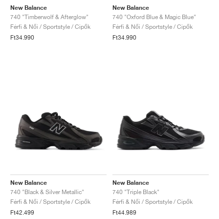
New Balance
New Balance
740 "Timberwolf & Afterglow"
740 "Oxford Blue & Magic Blue"
Férfi & Női / Sportstyle / Cipők
Férfi & Női / Sportstyle / Cipők
Ft34.990
Ft34.990
New Balance
New Balance
740 "Black & Silver Metallic"
740 "Triple Black"
Férfi & Női / Sportstyle / Cipők
Férfi & Női / Sportstyle / Cipők
Ft42.499
Ft44.989