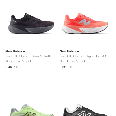
New Balance
New Balance
FuelCell Rebel v5 "Black & Castlerock"
FuelCell Rebel v5 "Urgent Red & Silver Metallic"
Női / Futás / Cipők
Női / Futás / Cipők
Ft46.990
Ft38.990