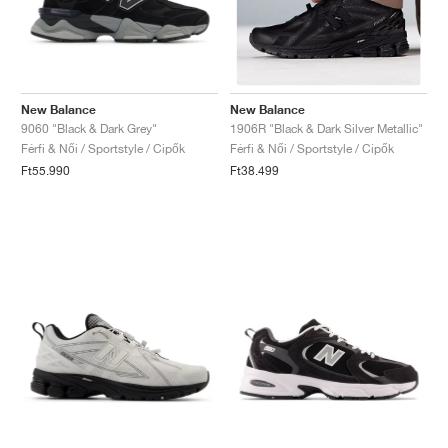
New Balance
New Balance
9060 "Black & Dark Grey"
1906R "Black & Dark Silver Metallic"
Férfi & Női / Sportstyle / Cipők
Férfi & Női / Sportstyle / Cipők
Ft55.990
Ft38.499