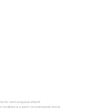
ke Air technológiával ellátott
r továbbra is a sport innovációjának ikonja