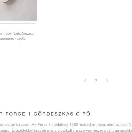
SB Air Force 1 Low "Light Orewood Brown & Pink Foam"
rdeszkázás / Cipők
1
IR FORCE 1 GÖRDESZKÁS CIPŐ
gore által tervezett Air Force 1 eredetileg 1982-ben jelent meg, mint az első Ni
acipő. Évtizedekkel később már a divatkultúra szerves részévé vált, ugyanakko