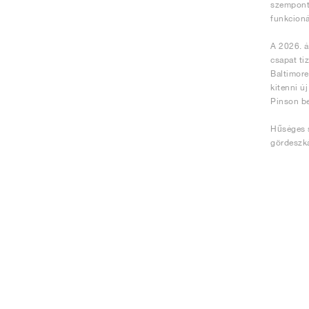
szempontb
funkcioná
A 2026. á
csapat ti
Baltimore
kitenni ú
Pinson be
Hűséges s
gördeszká