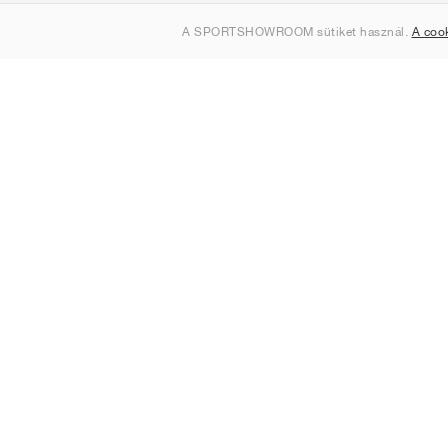
Rólunk
A SPORTSHOWROOM sütiket használ.
A coo
Kapcsolat
Sitemap
Magyarország