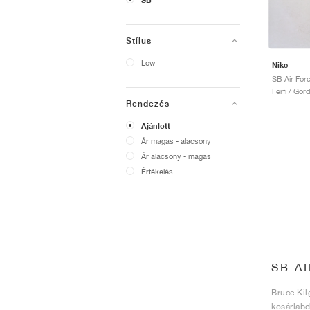
SB
Stílus
Low
Nike
Férfi / Gö
Rendezés
Ajánlott
Ár magas - alacsony
Ár alacsony - magas
Értékelés
SB A
Bruce Kil
kosárlabd