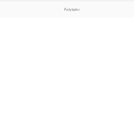
Folytatni
HOWROOM
Cookie-k
Adatvédelem