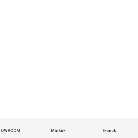
HOWROOM
Márkák
Ikonok