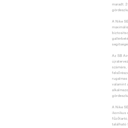
maradt. 2
gördeszká
A Nike SB
maximális
biztosíts
gallérbet
segítségé
Az SB Air
újraterve
számára, 
felsőrész
rugalmas 
valamint a
alkalmazo
gördeszká
A Nike SB
ikonikus 
fűzőtartó
található