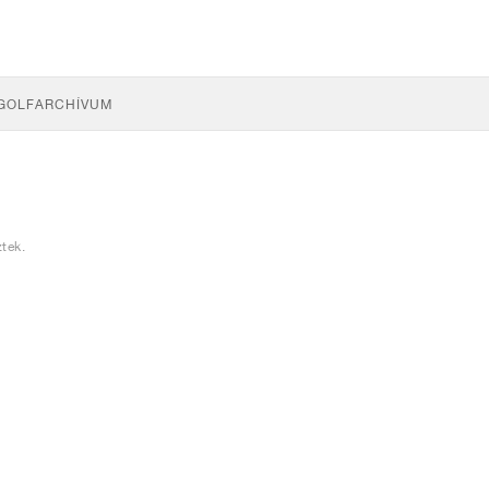
GOLF
ARCHÍVUM
tek.