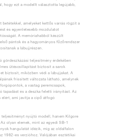
l, hogy ezt a modellt választotta legújabb,
t betétekkel, amelyeket kettős varrás rögzít a
edést és egyenletesebb mozdulatot
tartósságát. A memóriahabból készült
 belső pántok és a hagyományos fűzőrendszer
tosítanak a lábujjrészen.
áló gördeszkázási teljesítmény érdekében
mes ütéscsillapítást biztosít a sarok
t biztosít, miközben védi a lábujjakat. A
alpának frissített változata látható, amelynek
a forgópontok, a vastag peremcsapok,
ó tapadást és a deszka feletti irányítást. Az
ért, ami javítja a cipő átfogó
teljesítményt nyújtó modell, hanem Kilgore
t. Az olyan elemek, mint az egyedi SB-1
ányok hangulatát idézik, míg az oldalfalon
z 1982-es verzióhoz. Valójában esztétikai