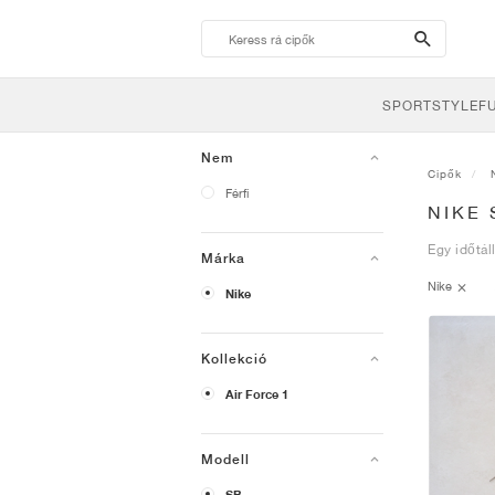
search-
btn
SPORTSTYLE
F
Nem
Cipők
Férfi
NIKE 
Egy időtál
Márka
Nike
Nike
Kollekció
Air Force 1
Modell