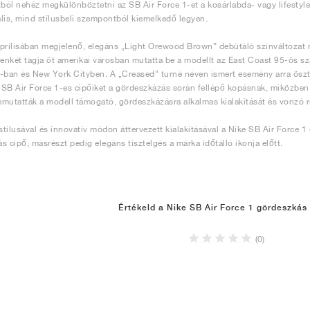
ól nehéz megkülönböztetni az SB Air Force 1-et a kosárlabda- vagy lifestyle-
lis, mind stílusbeli szempontból kiemelkedő legyen.
prilisában megjelenő, elegáns „Light Orewood Brown” debütáló színváltozat 
zenkét tagja öt amerikai városban mutatta be a modellt az East Coast 95-ös 
-ban és New York Cityben. A „Creased” turné néven ismert esemény arra ösz
j SB Air Force 1-es cipőiket a gördeszkázás során fellépő kopásnak, miközben
mutatták a modell támogató, gördeszkázásra alkalmas kialakítását és vonzó r
tílusával és innovatív módon áttervezett kialakításával a Nike SB Air Force 1
s cipő, másrészt pedig elegáns tisztelgés a márka időtálló ikonja előtt.
Értékeld a Nike SB Air Force 1 gördeszkás
(0)