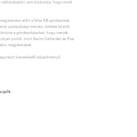
változatoktól, ami biztosítja, hogy mind
megjelenése előtt a Nike SB gördeszkás
számú autópályája mentén, többek között
tönözte a gördeszkásokat, hogy merjék
 olyan profik, mint Karim Callender és Poe
etro megjelenését.
 egyrészt kiemelkedő teljesítményű
 cipők