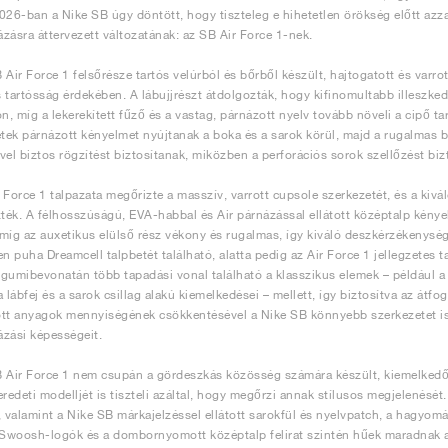
026-ban a Nike SB úgy döntött, hogy tiszteleg e hihetetlen örökség előtt azza
zásra áttervezett változatának: az SB Air Force 1-nek.
 Air Force 1 felsőrésze tartós velúrból és bőrből készült, hajtogatott és varrot
 tartósság érdekében. A lábujjrészt átdolgozták, hogy kifinomultabb illeszk
on, míg a lekerekített fűző és a vastag, párnázott nyelv tovább növeli a cipő 
étek párnázott kényelmet nyújtanak a boka és a sarok körül, majd a rugalmas
vel biztos rögzítést biztosítanak, miközben a perforációs sorok szellőzést biz
 Force 1 talpazata megőrizte a masszív, varrott cupsole szerkezetét, és a kiv
zték. A félhosszúságú, EVA-habbal és Air párnázással ellátott középtalp kényel
míg az auxetikus elülső rész vékony és rugalmas, így kiváló deszkérzékenysége
en puha Dreamcell talpbetét található, alatta pedig az Air Force 1 jellegzetes t
gumibevonatán több tapadási vonal található a klasszikus elemek – például 
 lábfej és a sarok csillag alakú kiemelkedései – mellett, így biztosítva az átfog
tt anyagok mennyiségének csökkentésével a Nike SB könnyebb szerkezetet is el
zási képességeit.
 Air Force 1 nem csupán a gördeszkás közösség számára készült, kiemelkedő 
eredeti modelljét is tiszteli azáltal, hogy megőrzi annak stílusos megjelenésé
, valamint a Nike SB márkajelzéssel ellátott sarokfül és nyelvpatch, a hagyom
 Swoosh-logók és a dombornyomott középtalp felirat szintén hűek maradnak a