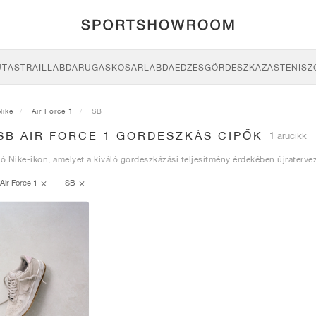
UTÁS
TRAIL
LABDARÚGÁS
KOSÁRLABDA
EDZÉS
GÖRDESZKÁZÁS
TENISZ
Nike
Air Force 1
SB
SB AIR FORCE 1 GÖRDESZKÁS CIPŐK
1 árucikk
ló Nike-ikon, amelyet a kiváló gördeszkázási teljesítmény érdekében újratervez
Air Force 1
SB