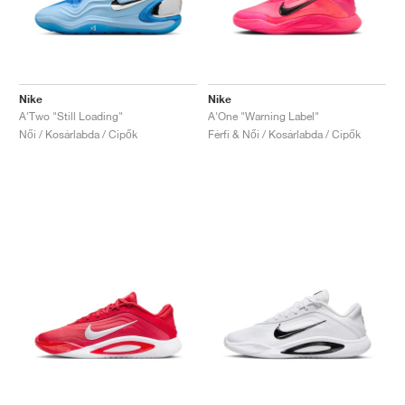
Nike
Nike
A'Two "Still Loading"
A'One "Warning Label"
Női / Kosárlabda / Cipők
Férfi & Női / Kosárlabda / Cipők