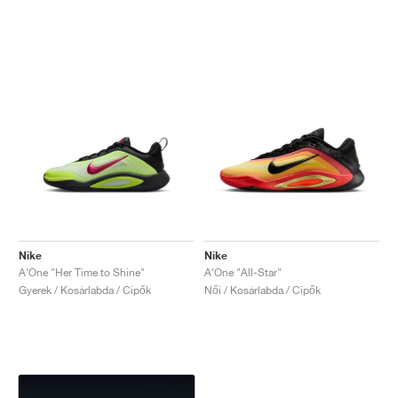
Nike
Nike
A'One "Her Time to Shine"
A'One "All-Star"
Gyerek / Kosárlabda / Cipők
Női / Kosárlabda / Cipők