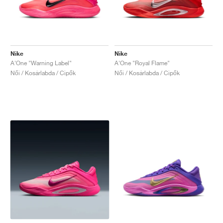
Nike
Nike
A'One "Warning Label"
A'One "Royal Flame"
Női / Kosárlabda / Cipők
Női / Kosárlabda / Cipők