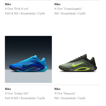
Nike
Nike
A'One "Pink A'ura"
A'One "Unapologetic"
Férfi & Női / Kosárlabda / Cipők
Női / Kosárlabda / Cipők
Nike
Nike
A'One "Indigo Girl"
A'One "Sequoia"
Férfi & Női / Kosárlabda / Cipők
Női / Kosárlabda / Cipők