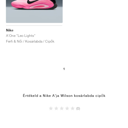
Nike
A'One "Leo Lights"
Férfi & Női / Kosárlabda / Cipők
1
Értékeld a Nike A'ja Wilson kosárlabda cipők
(0)