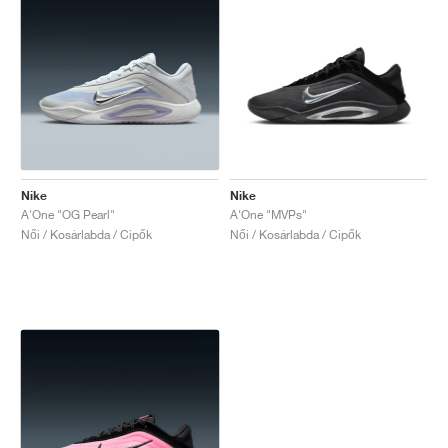
Nike
Nike
A'One "OG Pearl"
A'One "MVPs"
Női / Kosárlabda / Cipők
Női / Kosárlabda / Cipők