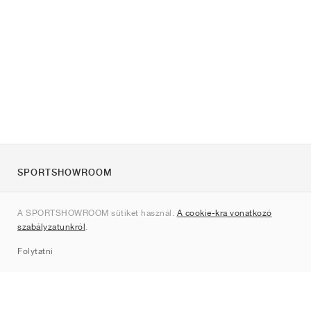
SPORTSHOWROOM
Rólunk
A SPORTSHOWROOM sütiket használ.
A cookie-kra vonatkozó
Kapcsolat
szabályzatunkról
.
Sitemap
Folytatni
Márkák
Nike