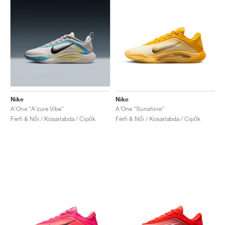
Nike
Nike
A'One "A'zure Vibe"
A'One "Sunshine"
Férfi & Női / Kosárlabda / Cipők
Férfi & Női / Kosárlabda / Cipők