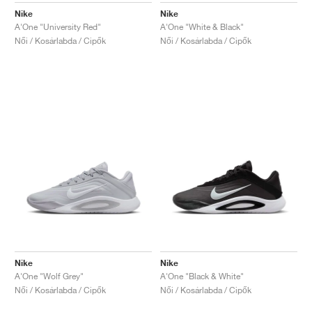
Nike
Nike
A'One "University Red"
A'One "White & Black"
Női / Kosárlabda / Cipők
Női / Kosárlabda / Cipők
Nike
Nike
A'One "Wolf Grey"
A'One "Black & White"
Női / Kosárlabda / Cipők
Női / Kosárlabda / Cipők