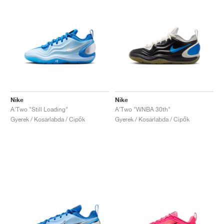
Nike
Nike
A'Two "Still Loading"
A'Two "WNBA 30th"
Gyerek / Kosárlabda / Cipők
Gyerek / Kosárlabda / Cipők