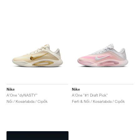
Nike
Nike
A'One "dyNASTY"
A'One "#1 Draft Pick"
Női / Kosárlabda / Cipők
Férfi & Női / Kosárlabda / Cipők