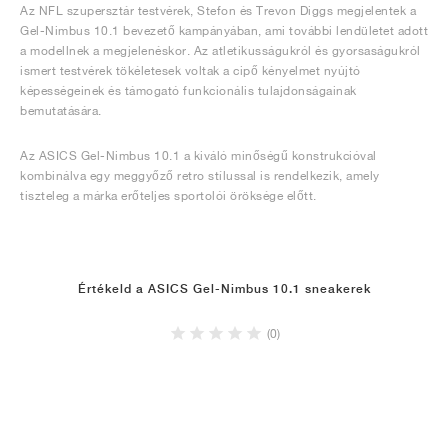
Az NFL szupersztár testvérek, Stefon és Trevon Diggs megjelentek a
Gel-Nimbus 10.1 bevezető kampányában, ami további lendületet adott
a modellnek a megjelenéskor. Az atletikusságukról és gyorsaságukról
ismert testvérek tökéletesek voltak a cipő kényelmet nyújtó
képességeinek és támogató funkcionális tulajdonságainak
bemutatására.
Az ASICS Gel-Nimbus 10.1 a kiváló minőségű konstrukcióval
kombinálva egy meggyőző retro stílussal is rendelkezik, amely
tiszteleg a márka erőteljes sportolói öröksége előtt.
Értékeld a ASICS Gel-Nimbus 10.1 sneakerek
(0)