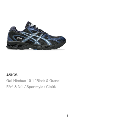
ASICS
Gel-Nimbus 10.1 "Black & Grand Shark"
Férfi & Női / Sportstyle / Cipők
1