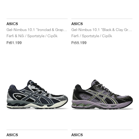
ASICS
ASICS
Gel-Nimbus 10.1 "Ironclad & Graphite Grey"
Gel-Nimbus 10.1 "Black & Clay Grey"
Férfi & Női / Sportstyle / Cipők
Férfi / Sportstyle / Cipők
Ft61.199
Ft55.199
ASICS
ASICS