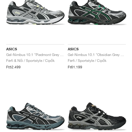
ASICS
ASICS
Gel-Nimbus 10.1 "Piedmont Grey & Graphite Grey"
Gel-Nimbus 10.1 "Obsidian Grey & Green Basil"
Férfi & Női / Sportstyle / Cipők
Férfi / Sportstyle / Cipők
Ft52.499
Ft61.199