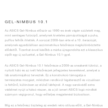
GEL-NIMBUS 10.1
Az ASICS Gel-Nimbus először az 1990-es évek végén született meg,
mint semleges futócipő, amelynek kivételes párnázottságát a puha,
puffos felhők ihlették. A sorozat 2008-ban érte el a 10. iterációját,
amelynek egyedülállóan aszimmetrikus felsőrésze megkülönböztette
elődeitől. Tizenhat évvel később a márka újragondolta ezt a klasszikus
cipőt egy új sziluettel, a Gel-Nimbus 10.1-gyel.
Az ASICS Gel-Nimbus 10.1 felsőrésze a 2008-as sneakerét tükrözi, a
nyitott háló és az ívelt felsőrészek jellegzetes keverékével, amelyet a
láb anatómiájához terveztek. Ez a konstrukció támogatja a
természetes mozgást, miközben rendkívül légáteresztő és vizuálisan
is feltűnő, különösen az elülső lábfejnél. A nagy sarokvédő extra
védelmet nyújt a hátsó részen, és a jól ismert ASICS logó mindkét
szárnyon végigvonul, hogy erőteljes megjelenést biztosítson.
Míg ez a felsőrész tiszteleg az eredeti retro stílusa előtt, a Gel-Nimbus