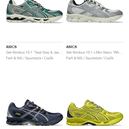
ASICS
ASICS
Gel-Nimbus 10.1 "Seal Grey & Jasper Green"
Gel-Nimbus 10.1 x Min-Nano "White & Sheet Rock"
Férfi & Női / Sportstyle / Cipők
Férfi & Női / Sportstyle / Cipők