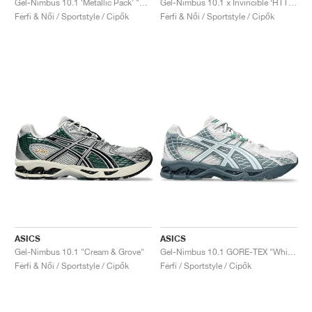
Gel-Nimbus 10.1 ‘Metallic Pack’ "Black & Silver"
Gel-Nimbus 10.1 x Invincible ‘HTTP 404 Pack’ "Pure Silver & Blue"
Férfi & Női / Sportstyle / Cipők
Férfi & Női / Sportstyle / Cipők
ASICS
ASICS
Gel-Nimbus 10.1 "Cream & Grove"
Gel-Nimbus 10.1 GORE-TEX "White & Fjord Grey"
Férfi & Női / Sportstyle / Cipők
Férfi / Sportstyle / Cipők