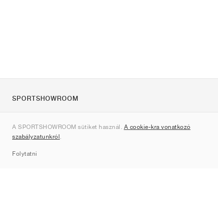
SPORTSHOWROOM
Rólunk
A SPORTSHOWROOM sütiket használ.
A cookie-kra vonatkozó
Kapcsolat
szabályzatunkról
.
Sitemap
Folytatni
Márkák
Nike
Jordan