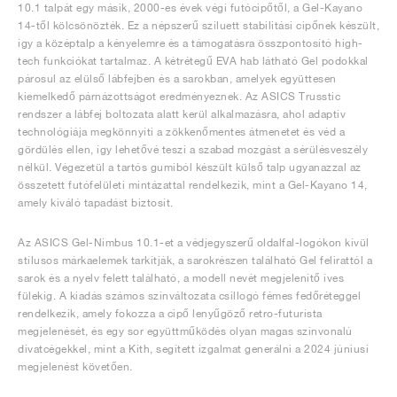
10.1 talpát egy másik, 2000-es évek végi futócipőtől, a Gel-Kayano
14-től kölcsönözték. Ez a népszerű sziluett stabilitási cipőnek készült,
így a középtalp a kényelemre és a támogatásra összpontosító high-
tech funkciókat tartalmaz. A kétrétegű EVA hab látható Gel podokkal
párosul az elülső lábfejben és a sarokban, amelyek együttesen
kiemelkedő párnázottságot eredményeznek. Az ASICS Trusstic
rendszer a lábfej boltozata alatt kerül alkalmazásra, ahol adaptív
technológiája megkönnyíti a zökkenőmentes átmenetet és véd a
gördülés ellen, így lehetővé teszi a szabad mozgást a sérülésveszély
nélkül. Végezetül a tartós gumiból készült külső talp ugyanazzal az
összetett futófelületi mintázattal rendelkezik, mint a Gel-Kayano 14,
amely kiváló tapadást biztosít.
Az ASICS Gel-Nimbus 10.1-et a védjegyszerű oldalfal-logókon kívül
stílusos márkaelemek tarkítják, a sarokrészen található Gel felirattól a
sarok és a nyelv felett található, a modell nevét megjelenítő íves
fülekig. A kiadás számos színváltozata csillogó fémes fedőréteggel
rendelkezik, amely fokozza a cipő lenyűgöző retro-futurista
megjelenését, és egy sor együttműködés olyan magas színvonalú
divatcégekkel, mint a Kith, segített izgalmat generálni a 2024 júniusi
megjelenést követően.