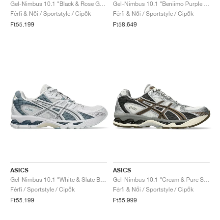
FIELD GENERAL
CRAZE
ADIRACER
MULE
471
GEL-CUMULUS 16
G.T. CUT
FORCE 58
TEKKIRA CUP
508
JORDAN
Gel-Nimbus 10.1 "Black & Rose Gold"
Gel-Nimbus 10.1 "Beniimo Purple & Pure Silver"
Férfi & Női / Sportstyle / Cipők
Férfi & Női / Sportstyle / Cipők
Ft55.199
Ft58.649
KILLSHOT 2
MOTO 2K
ITALIA
LEGACY 312
ALLERDALE
G.T. FUTURE
PS8
ALOHA SUPER
600
TOTAL 90
PHENOMENA
FORUM
JUMPMAN JACK
2000
VERTEBRAE
808
AVA ROVER
1000
HAMBURG
204L
AIR MAX 95
933
MIND
860V2
AIR RIFT
ASICS
ASICS
Gel-Nimbus 10.1 "White & Slate Blue"
Gel-Nimbus 10.1 "Cream & Pure Silver"
Férfi / Sportstyle / Cipők
Férfi & Női / Sportstyle / Cipők
Ft55.199
Ft55.999