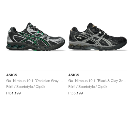
ASICS
ASICS
Gel-Nimbus 10.1 "Obsidian Grey & Green Basil"
Gel-Nimbus 10.1 "Black & Clay Grey"
Férfi / Sportstyle / Cipők
Férfi / Sportstyle / Cipők
Ft61.199
Ft55.199