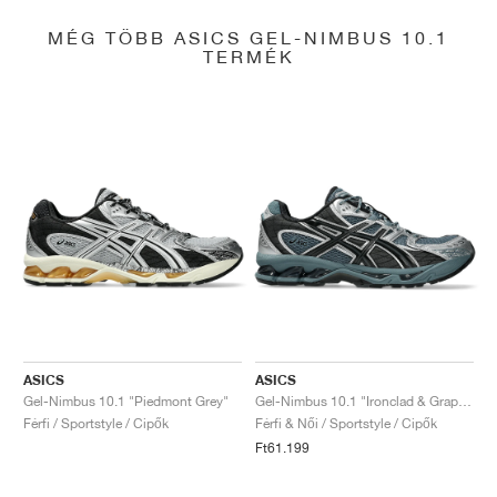
MÉG TÖBB ASICS GEL-NIMBUS 10.1
TERMÉK
ASICS
ASICS
Gel-Nimbus 10.1 "Piedmont Grey"
Gel-Nimbus 10.1 "Ironclad & Graphite Grey"
Férfi / Sportstyle / Cipők
Férfi & Női / Sportstyle / Cipők
Ft61.199