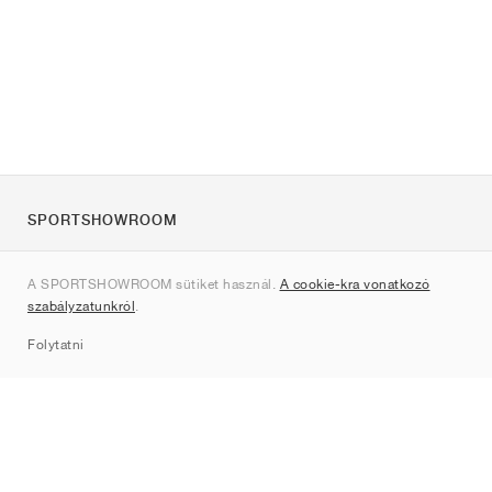
SPORTSHOWROOM
Rólunk
A SPORTSHOWROOM sütiket használ.
A cookie-kra vonatkozó
Kapcsolat
szabályzatunkról
.
Sitemap
Folytatni
Márkák
Nike
Jordan
adidas