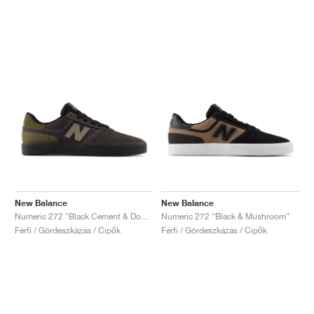
New Balance
New Balance
Numeric 272 "Black Cement & Dockside"
Numeric 272 "Black & Mushroom"
Férfi / Gördeszkázás / Cipők
Férfi / Gördeszkázás / Cipők