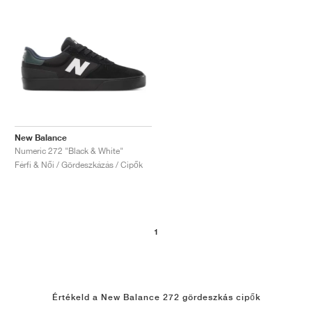
New Balance
Numeric 272 "Black & White"
Férfi & Női / Gördeszkázás / Cipők
1
Értékeld a New Balance 272 gördeszkás cipők