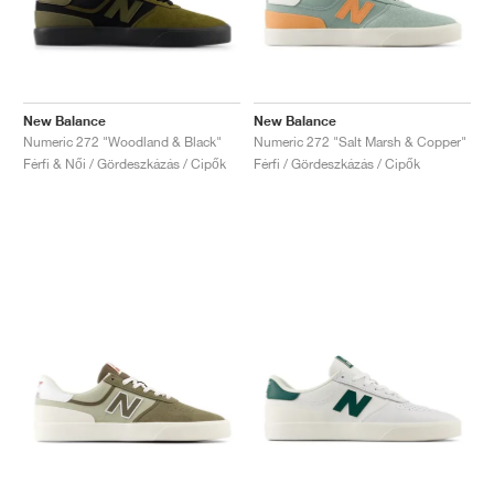
New Balance
New Balance
Numeric 272 "Woodland & Black"
Numeric 272 "Salt Marsh & Copper"
Férfi & Női / Gördeszkázás / Cipők
Férfi / Gördeszkázás / Cipők