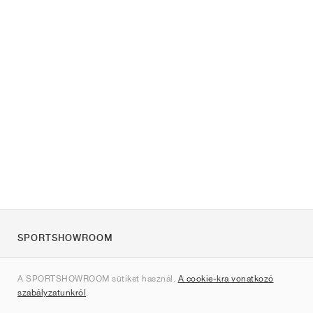
SPORTSHOWROOM
Rólunk
A SPORTSHOWROOM sütiket használ.
A cookie-kra vonatkozó
Kapcsolat
szabályzatunkról
.
Sitemap