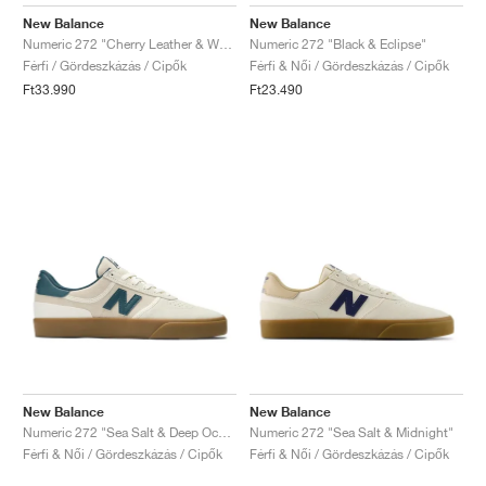
FIELD GENERAL
CRAZE
ADIRACER
MULE
471
GEL-CUMULUS 16
G.T. CUT
FORCE 58
TEKKIRA CUP
508
JORDAN
New Balance
New Balance
Numeric 272 "Cherry Leather & White"
Numeric 272 "Black & Eclipse"
KILLSHOT 2
MOTO 2K
ITALIA
LEGACY 312
ALLERDALE
G.T. FUTURE
PS8
ALOHA SUPER
600
Férfi / Gördeszkázás / Cipők
Férfi & Női / Gördeszkázás / Cipők
Ft33.990
Ft23.490
TOTAL 90
PHENOMENA
FORUM
JUMPMAN JACK
2000
VERTEBRAE
808
AVA ROVER
1000
HAMBURG
204L
AIR MAX 95
933
MIND
860V2
AIR RIFT
New Balance
New Balance
Numeric 272 "Sea Salt & Deep Ocean"
Numeric 272 "Sea Salt & Midnight"
Férfi & Női / Gördeszkázás / Cipők
Férfi & Női / Gördeszkázás / Cipők