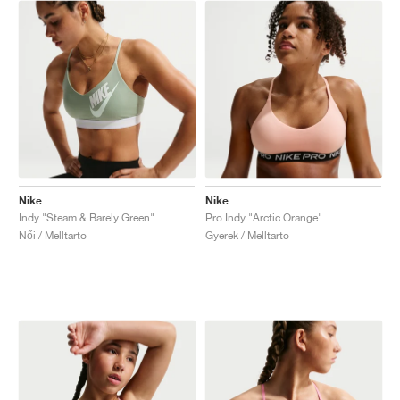
Nike
Nike
Indy "Steam & Barely Green"
Pro Indy "Arctic Orange"
Női / Melltarto
Gyerek / Melltarto