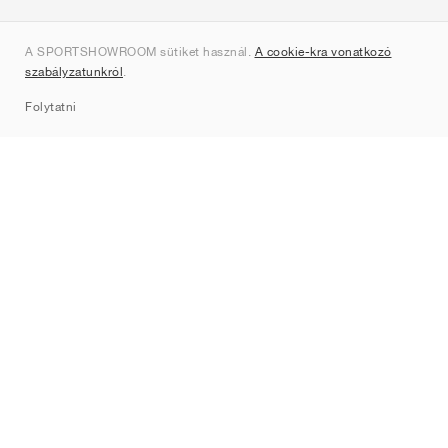
Rólunk
A SPORTSHOWROOM sütiket használ.
A cookie-kra vonatkozó
Kapcsolat
szabályzatunkról
.
Sitemap
Folytatni
Márkák
Nike
Jordan
adidas
New Balance
ASICS
PUMA
Converse
Vans
Hoka
Salomon