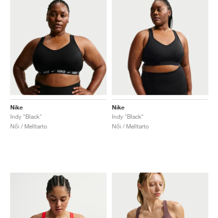
Nike
Nike
Indy "Black"
Indy "Black"
Női / Melltarto
Női / Melltarto