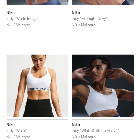
Nike
Nike
Indy "World Indigo"
Indy "Midnight Navy"
Női / Melltarto
Női / Melltarto
Nike
Nike
Indy "White"
Indy "White & Stone Mauve"
Női / Melltarto
Női / Melltarto