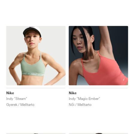
Nike
Nike
Indy "Steam"
Indy "Magic Ember"
Gyerek / Melltarto
Női / Melltarto