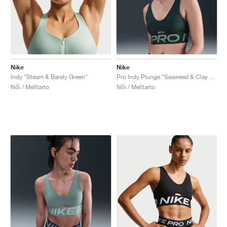
Nike
Nike
Indy "Steam & Barely Green"
Pro Indy Plunge "Seaweed & Clay Green"
Női / Melltarto
Női / Melltarto