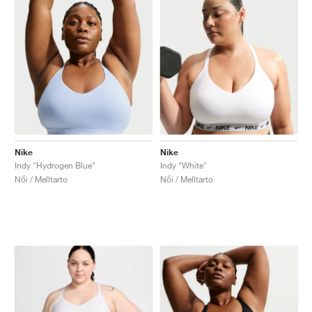
Nike
Nike
Indy "Hydrogen Blue"
Indy "White"
Női / Melltarto
Női / Melltarto