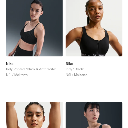
Nike
Nike
Indy Printed "Black & Anthracite"
Indy "Black"
Női / Melltarto
Női / Melltarto