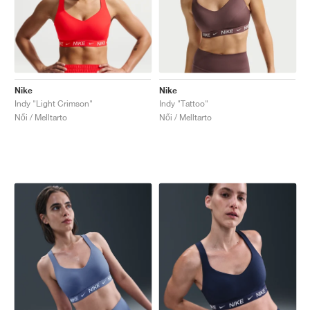
Nike
Nike
Indy "Light Crimson"
Indy "Tattoo"
Női / Melltarto
Női / Melltarto