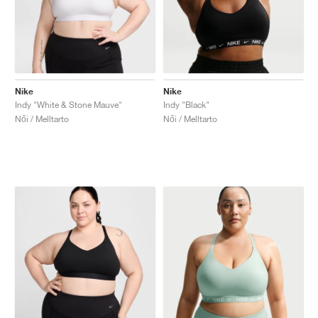
Nike
Nike
Indy "White & Stone Mauve"
Indy "Black"
Női / Melltarto
Női / Melltarto