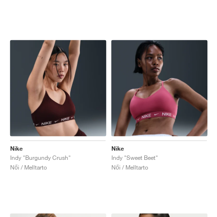
Nike
Nike
Indy "Burgundy Crush"
Indy "Sweet Beet"
Női / Melltarto
Női / Melltarto