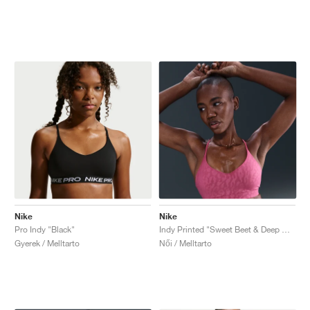
Nike
Nike
Pro Indy "Black"
Indy Printed "Sweet Beet & Deep Garnet"
Gyerek / Melltarto
Női / Melltarto