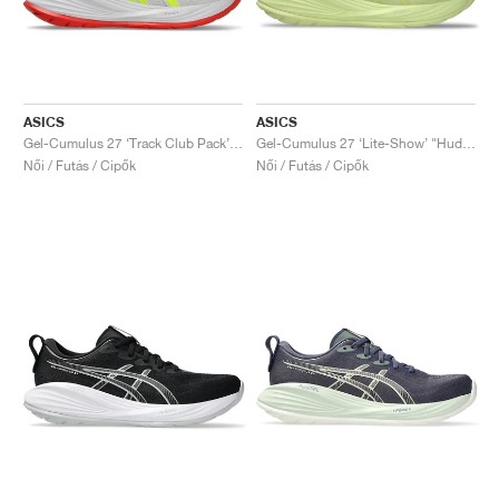
ASICS
ASICS
Gel-Cumulus 27 ‘Track Club Pack’ "White & Safety Yellow"
Gel-Cumulus 27 ‘Lite-Show’ "Huddle Yellow"
Női / Futás / Cipők
Női / Futás / Cipők