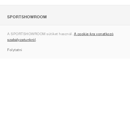
SPORTSHOWROOM
Rólunk
A SPORTSHOWROOM sütiket használ.
A cookie-kra vonatkozó
Kapcsolat
szabályzatunkról
.
Sitemap
Folytatni
Márkák
Nike
Jordan
adidas
New Balance
ASICS
PUMA
Converse
Vans