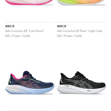
ASICS
ASICS
Gel-Cumulus 26 "Lite-Show"
Gel-Cumulus 26 Paris "Light Celadon & Safety Yellow"
Női / Futás / Cipők
Női / Futás / Cipők