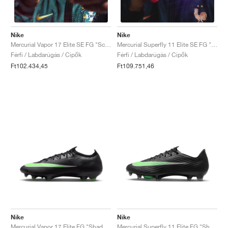
Nike
Nike
Mercurial Vapor 17 Elite SE FG "Scorpion Pack"
Mercurial Superfly 11 Elite SE FG "Scorpion Pack"
Férfi / Labdarúgás / Cipők
Férfi / Labdarúgás / Cipők
Ft102.434,45
Ft109.751,46
Nike
Nike
Mercurial Vapor 17 Elite FG "Shadow Pack"
Mercurial Superfly 11 Elite FG "Shadow Pack"