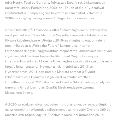
mint Henry, Totti és Cantona, folytatta a kreatív reklámkampányok
sorozatát, amely Ronaldinho 2005-ös „Touch of Gold” videójával
folytatódott a Tiempo Legend bevezetése alkalmából, valamint a
2006-os világbajnokságra készült Joga Bonito kampánnyal.
A Nike futballcipői továbbra is úttörő találmányokkal büszkélkedtek,
mint például a 2009-es Mercurial Superfly szénszálas talpbetétje és
Flywire kábelrendszere. Utódja a 2010-es világbajnokságon jelent
meg, miközben a „Write the Future” kampány az internet
történelmének egyik leggyakrabban megosztott kampányává vált olyan
izgalmas játékosoknak köszönhetően, mint Wayne Rooney és
Cristiano Ronaldo. 2011-ben a Nike meghosszabbította szerződését a
kreatív brazil csatárral, Neymarral, aki inspirálta a 2013-as
Hypervenomot, 2014-ben pedig a Magista sorozat a Flyknit
felsőrésszel és a Dynamic Fit gallérral új szintre emelte a
futballtechnológiát. 2018-ban következett a Nike Phantom, amelynek
innovatív Ghost Lacing és Quadfit Mesh rendszere azonnal
klasszikussá tette.
A 2020-as években olyan csúcstechnológiás anyagok, mint a Gripknit
és az Atomknit, javították a teljesítményt az innovatív Cyclone 360 és
Maestro 360 talppal együtt. Eközben a Mercurial ünnepelte 25., a