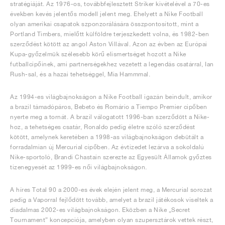
stratégiáját. Az 1976-os, továbbfejlesztett Striker kivételével a 70-es
években kevés jelentős modell jelent meg. Ehelyett a Nike Football
olyan amerikai csapatok szponzorálására összpontosított, mint a
Portland Timbers, mielőtt külföldre terjeszkedett volna, és 1982-ben
szerződést kötött az angol Aston Villával. Azon az évben az Európai
Kupa-győzelmük szélesebb körű elismertséget hozott a Nike
futballcipőinek, ami partnerségekhez vezetett a legendás csatárral, Ian
Rush-sal, és a hazai tehetséggel, Mia Hammmal.
Az 1994-es világbajnokságon a Nike Football igazán beindult, amikor
a brazil támadópáros, Bebeto és Romário a Tiempo Premier cipőben
nyerte meg a tornát. A brazil válogatott 1996-ban szerződött a Nike-
hoz, a tehetséges csatár, Ronaldo pedig életre szóló szerződést
kötött, amelynek keretében a 1998-as világbajnokságon debütált a
forradalmian új Mercurial cipőben. Az évtizedet lezárva a sokoldalú
Nike-sportoló, Brandi Chastain szerezte az Egyesült Államok győztes
tizenegyesét az 1999-es női világbajnokságon.
A híres Total 90 a 2000-es évek elején jelent meg, a Mercurial sorozat
pedig a Vaporral fejlődött tovább, amelyet a brazil játékosok viseltek a
diadalmas 2002-es világbajnokságon. Eközben a Nike „Secret
Tournament” koncepciója, amelyben olyan szupersztárok vettek részt,