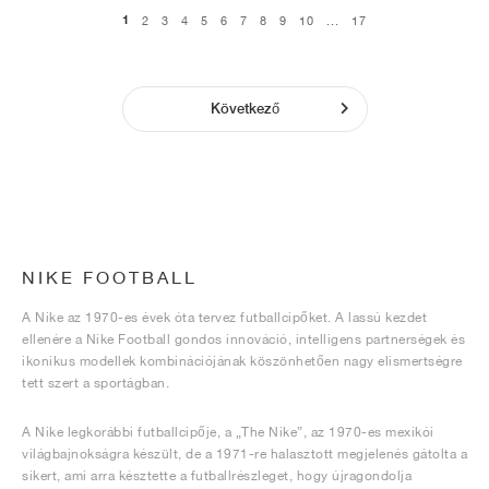
1
2
3
4
5
6
7
8
9
10
...
17
Következő
NIKE FOOTBALL
A Nike az 1970-es évek óta tervez futballcipőket. A lassú kezdet
ellenére a Nike Football gondos innováció, intelligens partnerségek és
ikonikus modellek kombinációjának köszönhetően nagy elismertségre
tett szert a sportágban.
A Nike legkorábbi futballcipője, a „The Nike”, az 1970-es mexikói
világbajnokságra készült, de a 1971-re halasztott megjelenés gátolta a
sikert, ami arra késztette a futballrészleget, hogy újragondolja