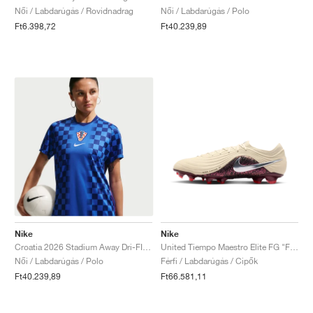
Női / Labdarúgás / Rovidnadrag
Női / Labdarúgás / Polo
Ft6.398,72
Ft40.239,89
Nike
Nike
Croatia 2026 Stadium Away Dri-FIT Replica "Deep Royal Blue & Hyper Royal"
United Tiempo Maestro Elite FG "Fossil & Burgundy Crush"
Női / Labdarúgás / Polo
Férfi / Labdarúgás / Cipők
Ft40.239,89
Ft66.581,11