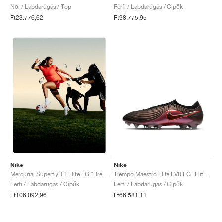
Női / Labdarúgás / Top
Férfi / Labdarúgás / Cipők
Ft23.776,62
Ft98.775,95
Nike
Nike
Tiempo Maestro Elite LV8 FG "Elite Only Pack"
Mercurial Superfly 11 Elite FG "Break 'Em Pack"
Férfi / Labdarúgás / Cipők
Férfi / Labdarúgás / Cipők
Ft66.581,11
Ft106.092,96