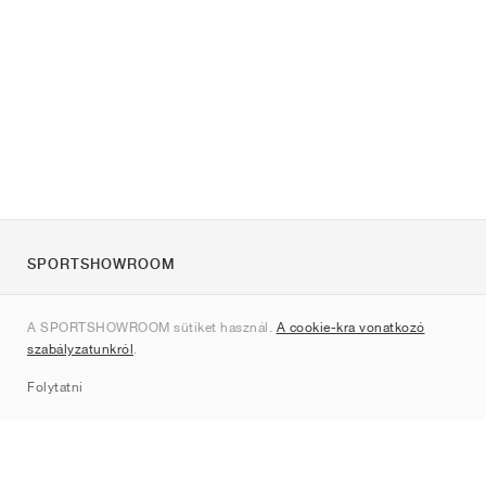
SPORTSHOWROOM
Rólunk
A SPORTSHOWROOM sütiket használ.
A cookie-kra vonatkozó
Kapcsolat
szabályzatunkról
.
Sitemap
Folytatni
Márkák
Nike