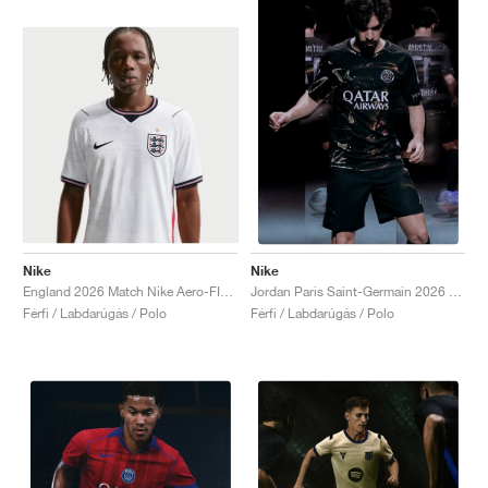
Nike
Nike
England 2026 Match Nike Aero-FIT Authentic "White & Obsidian"
Jordan Paris Saint-Germain 2026 Match Night Edition Dri-FIT ADV Authentic "Black"
Férfi / Labdarúgás / Polo
Férfi / Labdarúgás / Polo