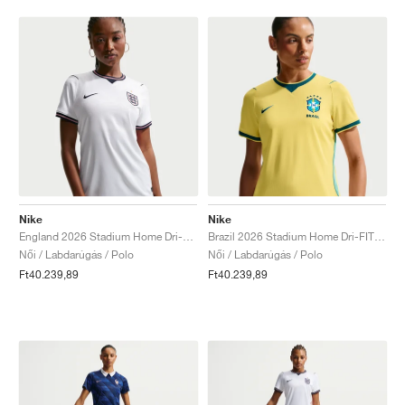
Nike
Nike
England 2026 Stadium Home Dri-FIT Replica "White & Obsidian"
Brazil 2026 Stadium Home Dri-FIT Replica "Canary & Geode Teal"
Női / Labdarúgás / Polo
Női / Labdarúgás / Polo
Ft40.239,89
Ft40.239,89