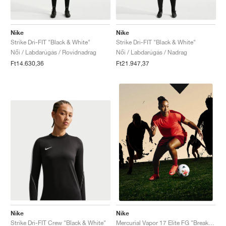
Nike
Nike
Strike Dri-FIT "Black & White"
Strike Dri-FIT "Black & White"
Női / Labdarúgás / Rovidnadrag
Női / Labdarúgás / Nadrag
Ft14.630,36
Ft21.947,37
Nike
Nike
Strike Dri-FIT Crew "Black & White"
Mercurial Vapor 17 Elite FG "Break 'Em Pack"