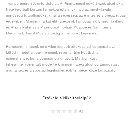
Tiempo pedig 30. évfordulóját. A Phantommal együtt ezek alkotják a
Nike Football kortárs termékpalettájának magját, amely kiváló
minőségű futballcipőket kínál a sebesség, az érintés és a precíz rúgás
érdekében. Minden márkát elit játékosok támogatnak: Erling Haaland
és Alexia Putellas a Phantomot, Kylian Mbappé és Sam Kerr a
Mercurialt, Jamal Musiala pedig a Tiempo-t képviseli.
Forradalmi újítások és a világ legjobb játékosaival és csapataival
kötött hihetetlen partnerségek révén a Nike Football a
ismeretlenségből a dominanciaig jutott. Ma ikonikus,
teljesítményorientált modelljeik minden játékstílushoz támogatást
nyújtanak, és a sportág legelismertebb termékei közé tartoznak.
Értékeld a Nike focicipők
(0)