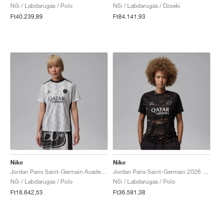
Női / Labdarúgás / Polo
Női / Labdarúgás / Dzseki
Ft40.239,89
Ft84.141,93
Nike
Nike
Jordan Paris Saint-Germain Academy Pro Night Edition Dri-FIT "Medium Grey & Black"
Jordan Paris Saint-Germain 2026 Stadium Night Edition Dri-FIT Replica "Black"
Női / Labdarúgás / Polo
Női / Labdarúgás / Polo
Ft16.642,53
Ft36.581,38