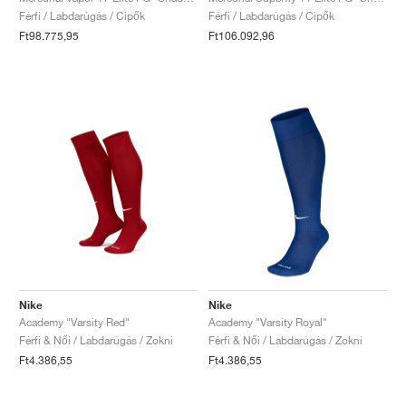
Férfi / Labdarúgás / Cipők
Férfi / Labdarúgás / Cipők
Ft98.775,95
Ft106.092,96
Nike
Nike
Academy "Varsity Red"
Academy "Varsity Royal"
Férfi & Női / Labdarúgás / Zokni
Férfi & Női / Labdarúgás / Zokni
Ft4.386,55
Ft4.386,55