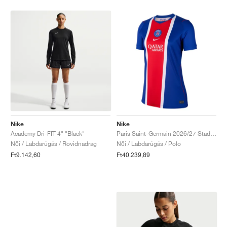
Nike
Nike
Academy Dri-FIT 4" "Black"
Paris Saint-Germain 2026/27 Stadium Home Dri-FIT Replica "Old Royal & University Red"
Női / Labdarúgás / Rovidnadrag
Női / Labdarúgás / Polo
Ft9.142,60
Ft40.239,89