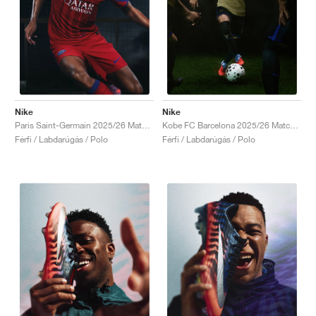
Nike
Nike
Paris Saint-Germain 2025/26 Match Third Dri-FIT ADV Total 90 "Global Red & Hyper Royal"
Kobe FC Barcelona 2025/26 Match Away Dri-FIT ADV Authentic "Team Gold & Persian Violet"
Férfi / Labdarúgás / Polo
Férfi / Labdarúgás / Polo