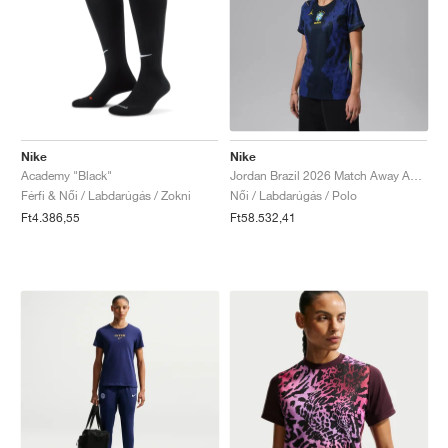
Nike
Nike
Academy "Black"
Jordan Brazil 2026 Match Away Aero-FIT Authentic "Old Royal & Black"
Férfi & Női / Labdarúgás / Zokni
Női / Labdarúgás / Polo
Ft4.386,55
Ft58.532,41