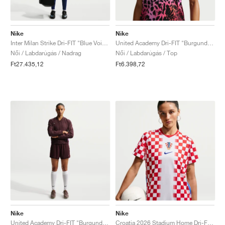
Nike
Nike
Inter Milan Strike Dri-FIT "Blue Void & Lyon Blue"
United Academy Dri-FIT "Burgundy Crush & Pure Platinum"
Női / Labdarúgás / Nadrag
Női / Labdarúgás / Top
Ft27.435,12
Ft6.398,72
Nike
Nike
United Academy Dri-FIT "Burgundy Crush & Metallic Silver"
Croatia 2026 Stadium Home Dri-FIT Replica "White & University Red"