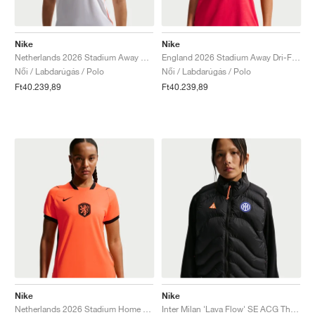
Nike
Nike
Netherlands 2026 Stadium Away Dri-FIT "White & Hyper Crimson"
England 2026 Stadium Away Dri-FIT Replica "Speed Red & Obsidian"
Női / Labdarúgás / Polo
Női / Labdarúgás / Polo
Ft40.239,89
Ft40.239,89
Nike
Nike
Netherlands 2026 Stadium Home Dri-FIT "Hyper Crimson & Black"
Inter Milan 'Lava Flow' SE ACG Therma-FIT ADV "Black & Safety Orange"