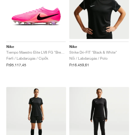
Nike
Nike
Tiempo Maestro Elite LV8 FG "Breakout Pack"
Strike Dri-FIT "Black & White"
Férfi / Labdarúgás / Cipők
Női / Labdarúgás / Polo
Ft95.117,45
Ft16.459,61