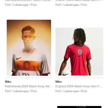
Férfi / Labdarúgás / Polo
Férfi / Labdarúgás / Polo
Nike
Nike
England 2026 Match Away Aero-FIT Authentic "Speed Red & Obsidian"
Netherlands 2026 Match Away Aero-FIT Authentic "White & Hyper Crimson"
Férfi / Labdarúgás / Polo
Férfi / Labdarúgás / Polo