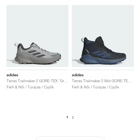
adidas
adidas
Terrex Trailmaker 2 GORE-TEX "Grey Two & Grey Six"
Terrex Trailmaker 2 Mid GORE-TEX "Aurora Ink & Wonder Steel"
Férfi & Női / Túrázás / Cipők
Férfi & Női / Túrázás / Cipők
1
2