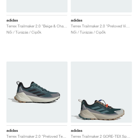
adidas
adidas
Terrex Trailmaker 2.0 "Beige & Chalky Brown"
Terrex Trailmaker 2.0 "Preloved Violet & Taupe Oxide"
Női / Túrázás / Cipők
Női / Túrázás / Cipők
adidas
adidas
Terrex Trailmaker 2.0 "Preloved Teal & Core Black"
Terrex Trailmaker 2 GORE-TEX Speed Lace "Aurora Ivy & Preloved Teal"