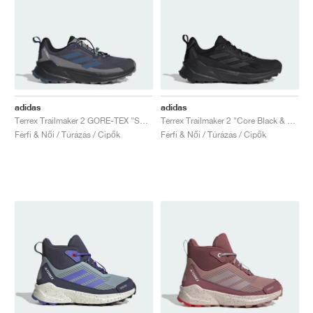
adidas
adidas
Terrex Trailmaker 2 GORE-TEX "Shadow Navy & Wonder Steel "
Terrex Trailmaker 2 "Core Black & Carbon"
Férfi & Női / Túrázás / Cipők
Férfi & Női / Túrázás / Cipők