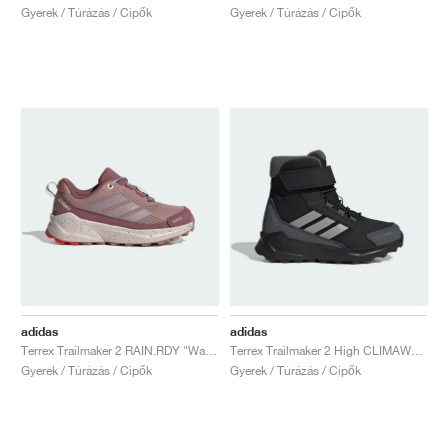
Gyerek / Túrázás / Cipők
Gyerek / Túrázás / Cipők
adidas
adidas
Terrex Trailmaker 2 RAIN.RDY "Warm Clay & Preloved Fig"
Terrex Trailmaker 2 High CLIMAWARM+ "Core Black & Matte Silver"
Gyerek / Túrázás / Cipők
Gyerek / Túrázás / Cipők