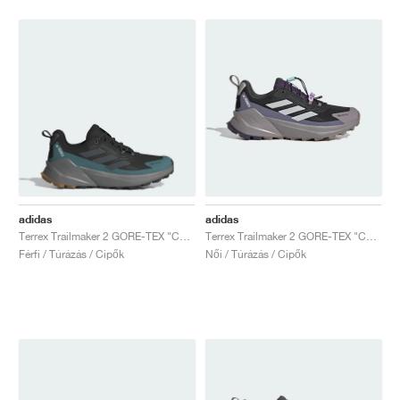
adidas
adidas
Terrex Trailmaker 2 GORE-TEX "Core Black & Preloved Teal"
Terrex Trailmaker 2 GORE-TEX "Core Black & Grey Two"
Férfi / Túrázás / Cipők
Női / Túrázás / Cipők