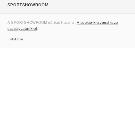
SPORTSHOWROOM
Rólunk
A SPORTSHOWROOM sütiket használ.
A cookie-kra vonatkozó
Kapcsolat
szabályzatunkról
.
Sitemap
Folytatni
Márkák
Nike
Jordan
adidas
New Balance
ASICS
PUMA
Converse
Vans
Hoka