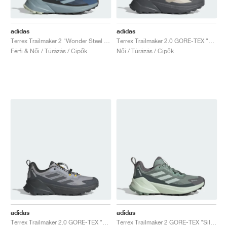
adidas
adidas
Terrex Trailmaker 2 "Wonder Steel & Magic Grey"
Terrex Trailmaker 2.0 GORE-TEX "Orbit Grey & Wonder Beige"
Férfi & Női / Túrázás / Cipők
Női / Túrázás / Cipők
adidas
adidas
Terrex Trailmaker 2.0 GORE-TEX "Halo Silver & Grey Four"
Terrex Trailmaker 2 GORE-TEX "Silver Green & Legend Ivy"