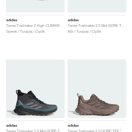
adidas
adidas
Terrex Trailmaker 2 High CLIMAWARM+ "Aurora Plum & Matte Silver"
Terrex Trailmaker 2.0 Mid GORE-TEX "Taupe Oxide & Core Black"
Gyerek / Túrázás / Cipők
Női / Túrázás / Cipők
adidas
adidas
Terrex Trailmaker 2.0 Mid GORE-TEX "Grey Six & Preloved Teal"
Terrex Trailmaker 2.0 GORE-TEX "Earth Strata & Trace Brown"