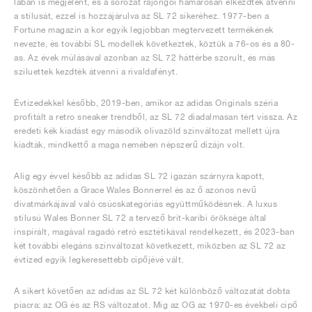
lábán is megjelent, és a sorozat rajongói hamarosan elkezdték átvenni
a stílusát, ezzel is hozzájárulva az SL 72 sikeréhez. 1977-ben a
Fortune magazin a kor egyik legjobban megtervezett termékének
nevezte, és további SL modellek következtek, köztük a 76-os és a 80-
as. Az évek múlásával azonban az SL 72 háttérbe szorult, és más
sziluettek kezdték átvenni a rivaldafényt.
Évtizedekkel később, 2019-ben, amikor az adidas Originals széria
profitált a retro sneaker trendből, az SL 72 diadalmasan tért vissza. Az
eredeti kék kiadást egy második olívazöld színváltozat mellett újra
kiadták, mindkettő a maga nemében népszerű dizájn volt.
Alig egy évvel később az adidas SL 72 igazán szárnyra kapott,
köszönhetően a Grace Wales Bonnerrel és az ő azonos nevű
divatmárkájával való csúcskategóriás együttműködésnek. A luxus
stílusú Wales Bonner SL 72 a tervező brit-karibi öröksége által
inspirált, magával ragadó retró esztétikával rendelkezett, és 2023-ban
két további elegáns színváltozat következett, miközben az SL 72 az
évtized egyik legkeresettebb cipőjévé vált.
A sikert követően az adidas az SL 72 két különböző változatát dobta
piacra: az OG és az RS változatot. Míg az OG az 1970-es évekbeli cipő