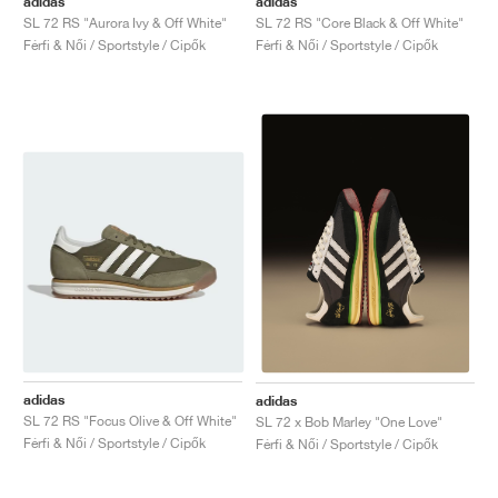
adidas
adidas
SL 72 RS "Aurora Ivy & Off White"
SL 72 RS "Core Black & Off White"
Férfi & Női / Sportstyle / Cipők
Férfi & Női / Sportstyle / Cipők
adidas
adidas
SL 72 RS "Focus Olive & Off White"
SL 72 x Bob Marley "One Love"
Férfi & Női / Sportstyle / Cipők
Férfi & Női / Sportstyle / Cipők