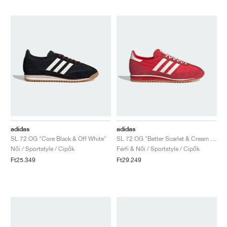
adidas
adidas
SL 72 OG "Core Black & Off White"
SL 72 OG "Better Scarlet & Cream White"
Női / Sportstyle / Cipők
Férfi & Női / Sportstyle / Cipők
Ft25.349
Ft29.249