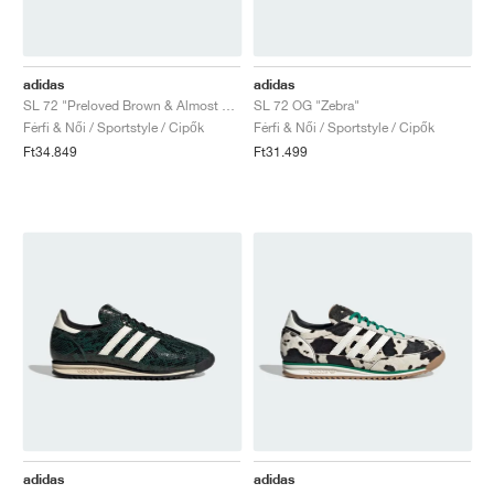
adidas
adidas
SL 72 "Preloved Brown & Almost Yellow"
SL 72 OG "Zebra"
Férfi & Női / Sportstyle / Cipők
Férfi & Női / Sportstyle / Cipők
Ft34.849
Ft31.499
adidas
adidas