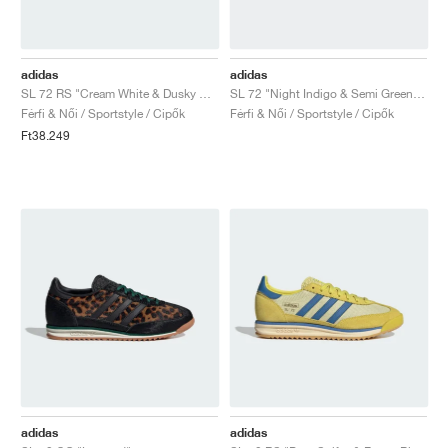
adidas
adidas
SL 72 RS "Cream White & Dusky Bronze"
SL 72 "Night Indigo & Semi Green Spark"
Férfi & Női / Sportstyle / Cipők
Férfi & Női / Sportstyle / Cipők
Ft38.249
adidas
adidas