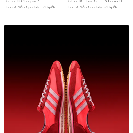
SL 72 OG "Leopard"
SL 72 RS "Pure Sulfur & Focus Blue"
Férfi & Női / Sportstyle / Cipők
Férfi & Női / Sportstyle / Cipők