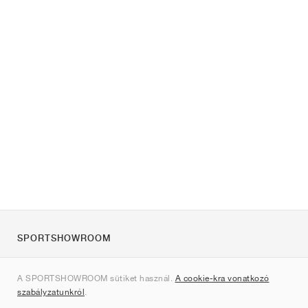
SPORTSHOWROOM
Rólunk
A SPORTSHOWROOM sütiket használ.
A cookie-kra vonatkozó
Kapcsolat
szabályzatunkról
.
Sitemap