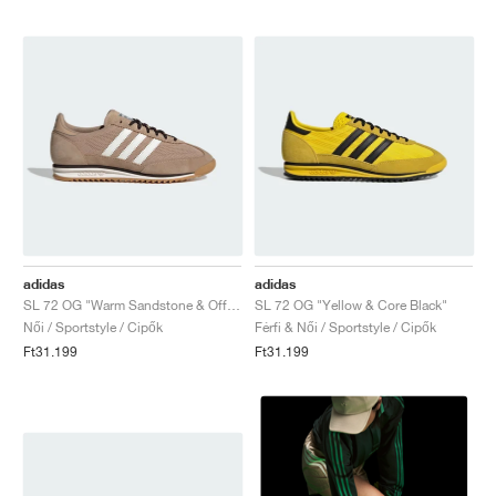
adidas
adidas
SL 72 OG "Warm Sandstone & Off White"
SL 72 OG "Yellow & Core Black"
Női / Sportstyle / Cipők
Férfi & Női / Sportstyle / Cipők
Ft31.199
Ft31.199