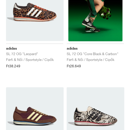
adidas
adidas
SL 72 OG "Leopard"
SL 72 OG "Core Black & Carbon"
Férfi & Női / Sportstyle / Cipők
Férfi & Női / Sportstyle / Cipők
Ft38.249
Ft26.649