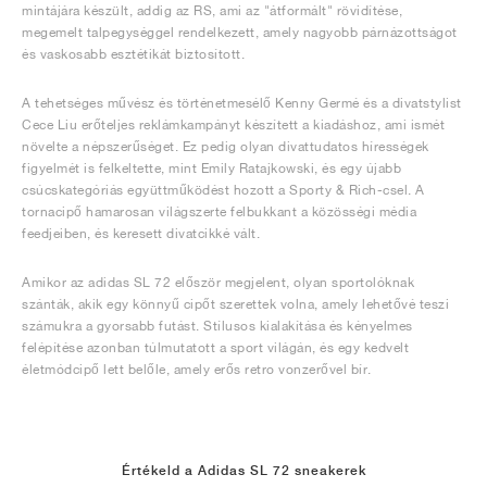
mintájára készült, addig az RS, ami az "átformált" rövidítése,
megemelt talpegységgel rendelkezett, amely nagyobb párnázottságot
és vaskosabb esztétikát biztosított.
A tehetséges művész és történetmesélő Kenny Germé és a divatstylist
Cece Liu erőteljes reklámkampányt készített a kiadáshoz, ami ismét
növelte a népszerűséget. Ez pedig olyan divattudatos hírességek
figyelmét is felkeltette, mint Emily Ratajkowski, és egy újabb
csúcskategóriás együttműködést hozott a Sporty & Rich-csel. A
tornacipő hamarosan világszerte felbukkant a közösségi média
feedjeiben, és keresett divatcikké vált.
Amikor az adidas SL 72 először megjelent, olyan sportolóknak
szánták, akik egy könnyű cipőt szerettek volna, amely lehetővé teszi
számukra a gyorsabb futást. Stílusos kialakítása és kényelmes
felépítése azonban túlmutatott a sport világán, és egy kedvelt
életmódcipő lett belőle, amely erős retro vonzerővel bír.
Értékeld a Adidas SL 72 sneakerek