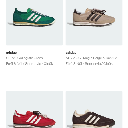
adidas
adidas
SL 72 "Collegiate Green"
SL 72 OG "Magic Beige & Dark Brown"
Férfi & Női / Sportstyle / Cipők
Férfi & Női / Sportstyle / Cipők