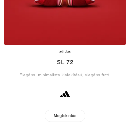
adidas
SL 72
Elegáns, minimalista kialakítású, elegáns futó.
Megtekintés