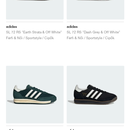
adidas
adidas
SL 72 RS "Earth Strata & Off White"
SL 72 RS "Dash Grey & Off White"
Férfi & Női / Sportstyle / Cipők
Férfi & Női / Sportstyle / Cipők