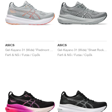
ASICS
ASICS
Gel-Kayano 31 (Wide) "Piedmont Grey & Papaya"
Gel-Kayano 31 (Wide) "Sheet Rock & White"
Férfi & Női / Futás / Cipők
Férfi & Női / Futás / Cipők