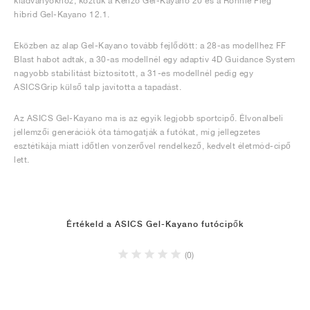
kiadványokhoz, köztük a Kenzo Gel-Kayano 20 és a Ronnie Fieg
hibrid Gel-Kayano 12.1.
Eközben az alap Gel-Kayano tovább fejlődött: a 28-as modellhez FF
Blast habot adtak, a 30-as modellnél egy adaptív 4D Guidance System
nagyobb stabilitást biztosított, a 31-es modellnél pedig egy
ASICSGrip külső talp javította a tapadást.
Az ASICS Gel-Kayano ma is az egyik legjobb sportcipő. Élvonalbeli
jellemzői generációk óta támogatják a futókat, míg jellegzetes
esztétikája miatt időtlen vonzerővel rendelkező, kedvelt életmód-cipő
lett.
Értékeld a ASICS Gel-Kayano futócipők
(0)