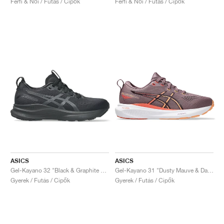
Férfi & Női / Futás / Cipők
Férfi & Női / Futás / Cipők
ASICS
ASICS
Gel-Kayano 32 "Black & Graphite Grey"
Gel-Kayano 31 "Dusty Mauve & Dark Aubergine"
Gyerek / Futás / Cipők
Gyerek / Futás / Cipők