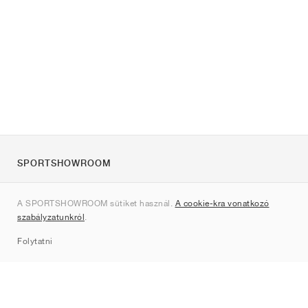
SPORTSHOWROOM
Rólunk
A SPORTSHOWROOM sütiket használ.
A cookie-kra vonatkozó
Kapcsolat
szabályzatunkról
.
Sitemap
Folytatni
Márkák
Nike