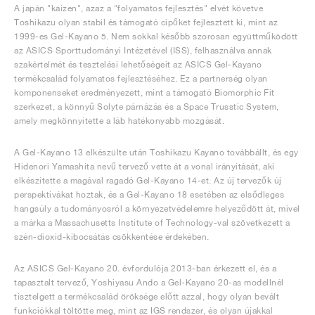
A japán "kaizen", azaz a "folyamatos fejlesztés" elvét követve
Toshikazu olyan stabil és támogató cipőket fejlesztett ki, mint az
1999-es Gel-Kayano 5. Nem sokkal később szorosan együttműködött
az ASICS Sporttudományi Intézetével (ISS), felhasználva annak
szakértelmét és tesztelési lehetőségeit az ASICS Gel-Kayano
termékcsalád folyamatos fejlesztéséhez. Ez a partnerség olyan
komponenseket eredményezett, mint a támogató Biomorphic Fit
szerkezet, a könnyű Solyte párnázás és a Space Trusstic System,
amely megkönnyítette a láb hatékonyabb mozgását.
A Gel-Kayano 13 elkészülte után Toshikazu Kayano továbbállt, és egy
Hidenori Yamashita nevű tervező vette át a vonal irányítását, aki
elkészítette a magával ragadó Gel-Kayano 14-et. Az új tervezők új
perspektívákat hoztak, és a Gel-Kayano 18 esetében az elsődleges
hangsúly a tudományosról a környezetvédelemre helyeződött át, mivel
a márka a Massachusetts Institute of Technology-val szövetkezett a
szén-dioxid-kibocsátás csökkentése érdekében.
Az ASICS Gel-Kayano 20. évfordulója 2013-ban érkezett el, és a
tapasztalt tervező, Yoshiyasu Ando a Gel-Kayano 20-as modellnél
tisztelgett a termékcsalád öröksége előtt azzal, hogy olyan bevált
funkciókkal töltötte meg, mint az IGS rendszer, és olyan újakkal