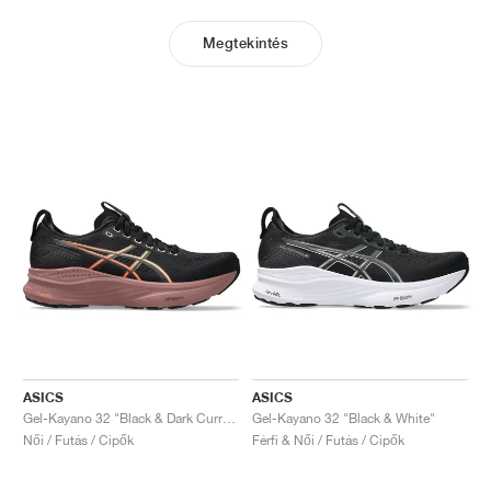
Megtekintés
ASICS
ASICS
Gel-Kayano 32 "Black & Dark Currant"
Gel-Kayano 32 "Black & White"
Női / Futás / Cipők
Férfi & Női / Futás / Cipők