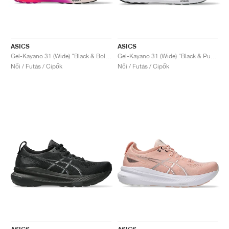
ASICS
ASICS
Gel-Kayano 31 (Wide) "Black & Bold Magenta"
Gel-Kayano 31 (Wide) "Black & Pure Silver"
Női / Futás / Cipők
Női / Futás / Cipők