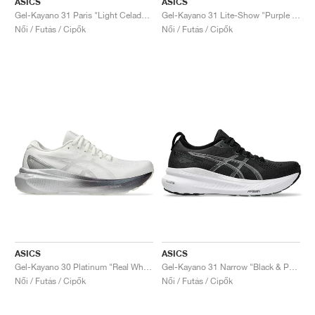
ASICS
ASICS
Gel-Kayano 31 Paris "Light Celadon & Safety Yellow"
Gel-Kayano 31 Lite-Show "Purple Spectrum"
Női / Futás / Cipők
Női / Futás / Cipők
ASICS
ASICS
Gel-Kayano 30 Platinum "Real White & Pure Silver"
Gel-Kayano 31 Narrow "Black & Pure Silver"
Női / Futás / Cipők
Női / Futás / Cipők