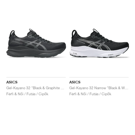
ASICS
ASICS
Gel-Kayano 32 "Black & Graphite Grey"
Gel-Kayano 32 Narrow "Black & White"
Férfi & Női / Futás / Cipők
Férfi & Női / Futás / Cipők