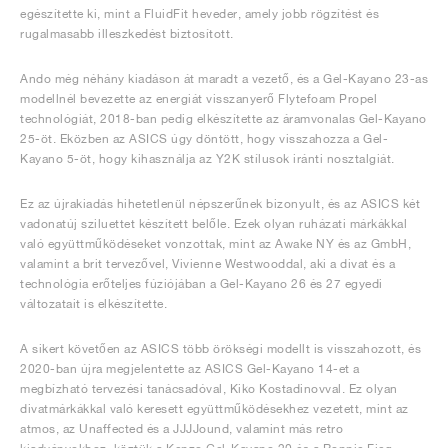
egészítette ki, mint a FluidFit heveder, amely jobb rögzítést és
rugalmasabb illeszkedést biztosított.
Ando még néhány kiadáson át maradt a vezető, és a Gel-Kayano 23-as
modellnél bevezette az energiát visszanyerő Flytefoam Propel
technológiát, 2018-ban pedig elkészítette az áramvonalas Gel-Kayano
25-öt. Eközben az ASICS úgy döntött, hogy visszahozza a Gel-
Kayano 5-öt, hogy kihasználja az Y2K stílusok iránti nosztalgiát.
Ez az újrakiadás hihetetlenül népszerűnek bizonyult, és az ASICS két
vadonatúj sziluettet készített belőle. Ezek olyan ruházati márkákkal
való együttműködéseket vonzottak, mint az Awake NY és az GmbH,
valamint a brit tervezővel, Vivienne Westwooddal, aki a divat és a
technológia erőteljes fúziójában a Gel-Kayano 26 és 27 egyedi
változatait is elkészítette.
A sikert követően az ASICS több örökségi modellt is visszahozott, és
2020-ban újra megjelentette az ASICS Gel-Kayano 14-et a
megbízható tervezési tanácsadóval, Kiko Kostadinovval. Ez olyan
divatmárkákkal való keresett együttműködésekhez vezetett, mint az
atmos, az Unaffected és a JJJJound, valamint más retro