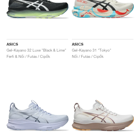
ASICS
ASICS
Gel-Kayano 32 Luxe "Black & Lime"
Gel-Kayano 31 "Tokyo"
Férfi & Női / Futás / Cipők
Női / Futás / Cipők