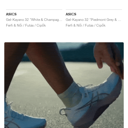
ASICS
ASICS
Gel-Kayano 32 "White & Champagne"
Gel-Kayano 32 "Piedmont Grey & Gravel"
Férfi & Női / Futás / Cipők
Férfi & Női / Futás / Cipők