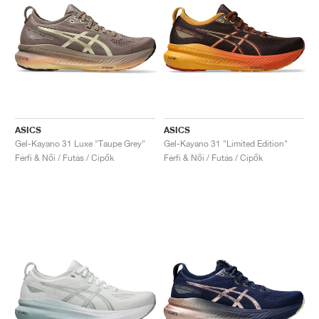
ASICS
ASICS
Gel-Kayano 31 Luxe "Taupe Grey"
Gel-Kayano 31 "Limited Edition"
Férfi & Női / Futás / Cipők
Férfi & Női / Futás / Cipők