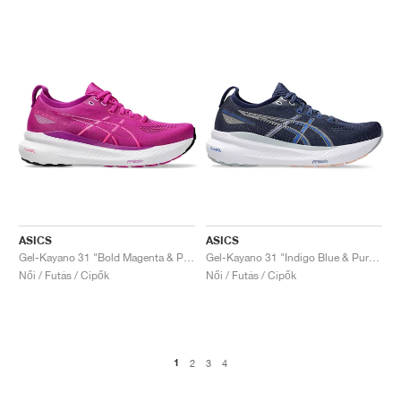
ASICS
ASICS
Gel-Kayano 31 "Bold Magenta & Purple Spectrum"
Gel-Kayano 31 "Indigo Blue & Pure Silver"
Női / Futás / Cipők
Női / Futás / Cipők
1
2
3
4