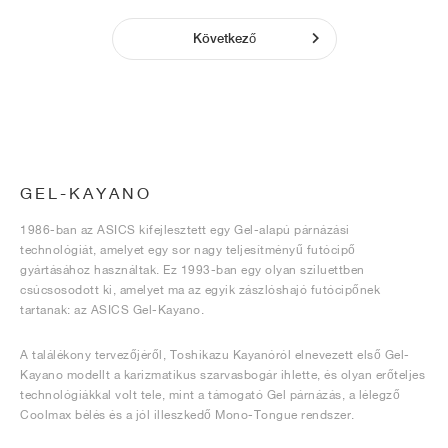
Következő
GEL-KAYANO
1986-ban az ASICS kifejlesztett egy Gel-alapú párnázási
technológiát, amelyet egy sor nagy teljesítményű futócipő
gyártásához használtak. Ez 1993-ban egy olyan sziluettben
csúcsosodott ki, amelyet ma az egyik zászlóshajó futócipőnek
tartanak: az ASICS Gel-Kayano.
A találékony tervezőjéről, Toshikazu Kayanóról elnevezett első Gel-
Kayano modellt a karizmatikus szarvasbogár ihlette, és olyan erőteljes
technológiákkal volt tele, mint a támogató Gel párnázás, a lélegző
Coolmax bélés és a jól illeszkedő Mono-Tongue rendszer.