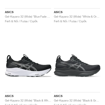
ASICS
ASICS
Gel-Kayano 32 (Wide) "Blue Fade & Indigo Fog"
Gel-Kayano 32 (Wide) "White & Orange Glow"
Férfi & Női / Futás / Cipők
Férfi & Női / Futás / Cipők
ASICS
ASICS
Gel-Kayano 32 (Wide) "Black & White"
Gel-Kayano 32 (Wide) "Black & Graphite Grey"