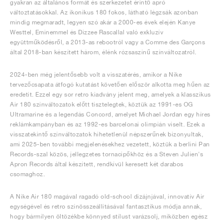
gyakran az általános formát és szerkezetet érintő apró
változtatásokkal. Az ikonikus 180 fokos, látható légzsák azonban
mindig megmaradt, legyen szó akár a 2000-es évek elején Kanye
Westtel, Eminemmel és Dizzee Rascallal való exkluzív
együttműködésről, a 2013-as rebootról vagy a Comme des Garçons
által 2018-ban készített három, élénk rózsaszínű színváltozatról.
2024-ben még jelentősebb volt a visszatérés, amikor a Nike
tervezőcsapata átfogó kutatást követően először alkotta meg hűen az
eredetit. Ezzel egy sor retro kiadvány jelent meg, amelyek a klasszikus
Air 180 színváltozatok előtt tisztelegtek, köztük az 1991-es OG
Ultramarine és a legendás Concord, amelyet Michael Jordan egy híres
reklámkampányban és az 1992-es barcelonai olimpián viselt. Ezek a
visszatekintő színváltozatok hihetetlenül népszerűnek bizonyultak,
ami 2025-ben további megjelenésekhez vezetett, köztük a berlini Pan
Records-szal közös, jellegzetes tornacipőkhöz és a Steven Julien's
Apron Records által készített, rendkívül keresett két darabos
csomaghoz.
A Nike Air 180 magával ragadó old-school dizájnjával, innovatív Air
egységével és retro színösszeállításával fantasztikus módja annak,
hogy bármilyen öltözékbe könnyed stílust varázsolj, miközben egész