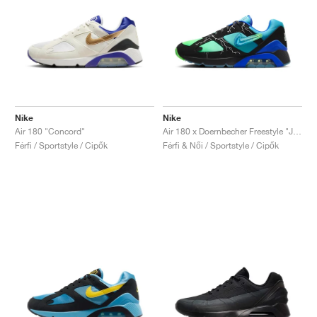
Nike
Nike
Air 180 "Concord"
Air 180 x Doernbecher Freestyle "Ja'Kai"
Férfi / Sportstyle / Cipők
Férfi & Női / Sportstyle / Cipők