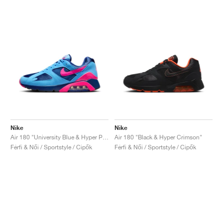
Nike
Nike
Air 180 "University Blue & Hyper Pink"
Air 180 "Black & Hyper Crimson"
Férfi & Női / Sportstyle / Cipők
Férfi & Női / Sportstyle / Cipők