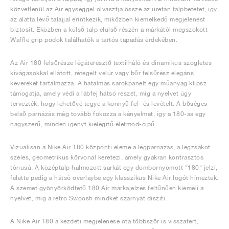
közvetlenül az Air egységgel olvasztja össze az uretán talpbetétet, így
az alatta lévő talajjal érintkezik, miközben kiemelkedő megjelenést
biztosít. Eközben a külső talp elülső részén a márkától megszokott
Waffle grip podok találhatók a tartós tapadás érdekében.
Az Air 180 felsőrésze légáteresztő textilháló és dinamikus szögletes
kivágásokkal ellátott, rétegelt velúr vagy bőr felsőrész elegáns
keverékét tartalmazza. A hatalmas sarokpanelt egy műanyag klipsz
támogatja, amely védi a lábfej hátsó részét, míg a nyelvet úgy
tervezték, hogy lehetővé tegye a könnyű fel- és levételt. A bőséges
belső párnázás még tovább fokozza a kényelmet, így a 180-as egy
nagyszerű, minden igényt kielégítő életmód-cipő.
Vizuálisan a Nike Air 180 központi eleme a légpárnázás, a légzsákot
széles, geometrikus körvonal keretezi, amely gyakran kontrasztos
tónusú. A középtalp halmozott sarkát egy dombornyomott "180" jelzi,
felette pedig a hátsó overlaybe egy klasszikus Nike Air logót hímeztek.
A szemet gyönyörködtető 180 Air márkajelzés feltűnően kiemeli a
nyelvet, míg a retró Swoosh mindkét szárnyat díszíti.
A Nike Air 180 a kezdeti megjelenése óta többször is visszatért,