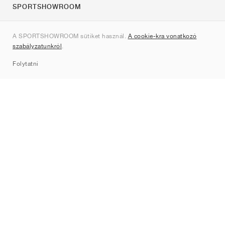
SPORTSHOWROOM
Rólunk
A SPORTSHOWROOM sütiket használ.
A cookie-kra vonatkozó
Kapcsolat
szabályzatunkról
.
Sitemap
Folytatni
Márkák
Nike
Jordan
adidas
New Balance
ASICS
PUMA
Converse
Vans
Hoka