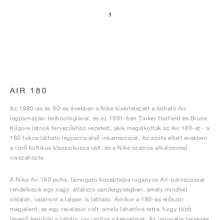
1
AIR 180
Az 1980-as és 90-es években a Nike kísérletezett a látható Air
légpárnázási technológiával, és ez 1991-ben Tinker Hatfield és Bruce
Kilgore látnok tervezőkhöz vezetett, akik megalkották az Air 180-at - a
180 fokos látható légpárna első inkarnációját. Az azóta eltelt években
a cipő kultikus klasszikussá vált, és a Nike számos alkalommal
visszahozta.
A Nike Air 180 puha, támogató középtalpa ruganyos Air-párnázással
rendelkezik egy nagy, átlátszó sarokegységben, amely mindkét
oldalán, valamint a talpán is látható. Amikor a 180-as először
megjelent, ez egy reveláció volt, amely lehetővé tette, hogy több
levegő kerüljön a talpba, így javítva a kényelmet. Az innovatív tervezés