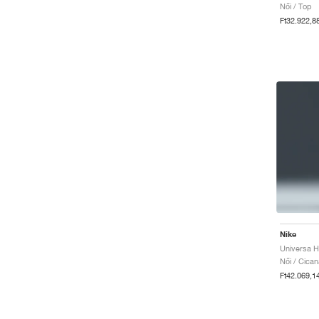
Női / Top
Ft32.922,8
Nike
Női / Cica
Ft42.069,1