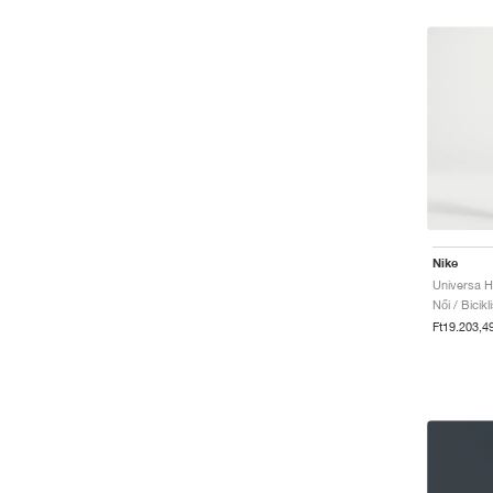
Nike
Női / Bicik
Ft19.203,4