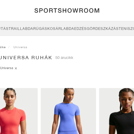
UTÁS
TRAIL
LABDARÚGÁS
KOSÁRLABDA
EDZÉS
GÖRDESZKÁZÁS
TENISZ
Nike
Universa
 UNIVERSA RUHÁK
50 árucikk
Universa