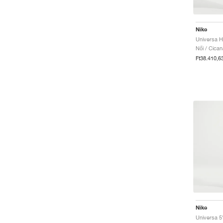
Nike
Női / Cica
Ft38.410,6
Nike
Universa 5