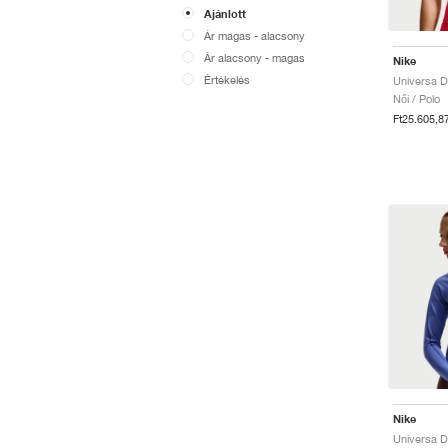
Ajánlott
Ár magas - alacsony
Ár alacsony - magas
Nike
Értékelés
Női / Polo
Ft25.605,8
Nike