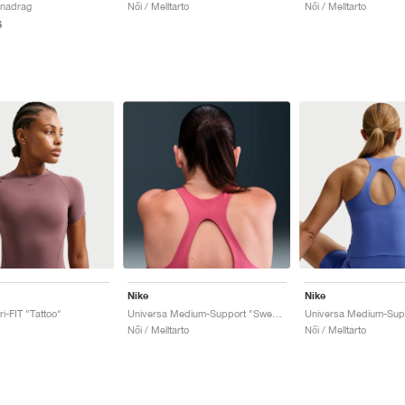
dnadrag
Női / Melltarto
Női / Melltarto
6
Nike
Nike
i-FIT "Tattoo"
Universa Medium-Support "Sweet Beet & Deep Garnet"
Női / Melltarto
Női / Melltarto