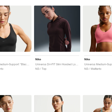
Nike
Nike
Universa Medium-Support "Black & Anthracite"
Universa Dri-FIT Slim Hooded Long-Sleeve "Burgundy Crush"
rto
Női / Top
Női / Melltarto