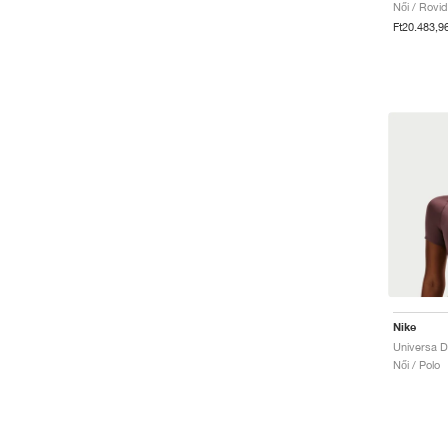
Női / Rovi
Ft20.483,9
Nike
Universa Dr
Női / Polo