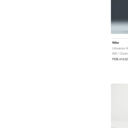
Nike
Női / Cica
Ft38.410,6