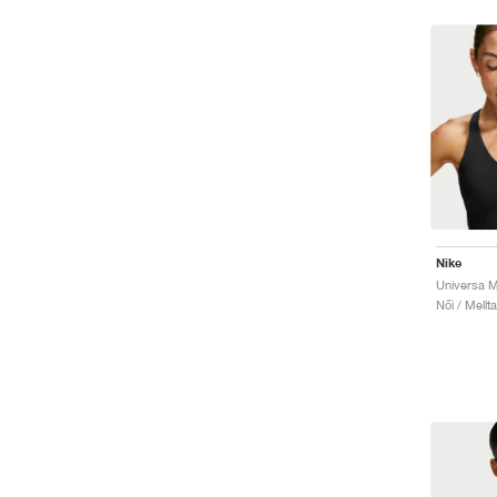
Nike
Női / Mellta