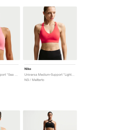
Nike
Universa Medium-Support "Sea Coral & Lobster"
Universa Medium-Support "Light Crimson & University Red"
Női / Melltarto