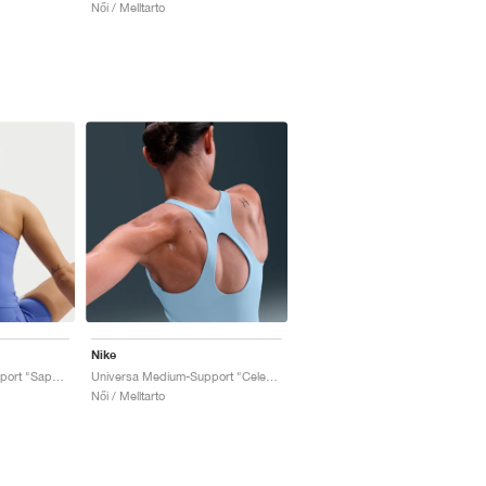
Női / Melltarto
Nike
Universa Medium-Support "Sapphire & Bright Blue"
Universa Medium-Support "Celestine Blue & Chambray"
Női / Melltarto