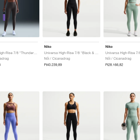
Nike
Nike
Universa High-Rise 7/8 "Thunder Grey"
Universa High-Rise 7/8 "Black & Anthracite"
nadrag
Női / Cicanadrag
Női / Cicanadrag
3
Ft40.239,89
Ft28.166,82