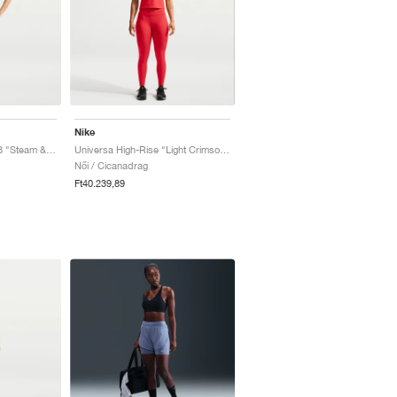
Nike
Universa High-Rise 7/8 "Steam & Dutch Green"
Universa High-Rise "Light Crimson & University Red"
Női / Cicanadrag
Ft40.239,89