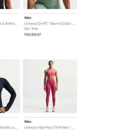
Nike
Universa Dri-FIT "Black & Anthracite"
Universa Dri-FIT "Steam & Dutch Green"
Női / Polo
Ft25.605,87
Nike
Universa Dri-FIT Slim Hooded Long-Sleeve "Black & Anthracite"
Universa High-Rise 7/8 Printed "Sweet Beet & Deep Garnet"