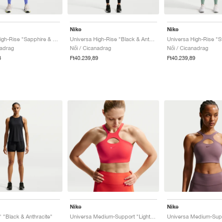
Nike
Nike
Universa High-Rise "Sapphire & Bright Blue"
Universa High-Rise "Black & Anthracite"
nadrag
Női / Cicanadrag
Női / Cicanadrag
3
Ft40.239,89
Ft40.239,89
Nike
Nike
" "Black & Anthracite"
Universa Medium-Support "Light Crimson & University Red"
Universa Medium-Supp