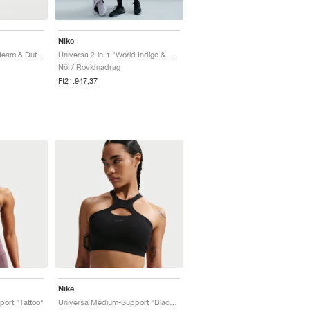
Nike
Universa High-Rise "Steam & Dutch Green"
Universa 2-in-1 "World Indigo & Sanded Purple"
Női / Rovidnadrag
Ft21.947,37
Nike
ort "Tattoo"
Universa Medium-Support "Black & Anthracite"