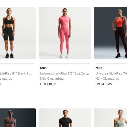
Nike
Nike
Universa High-Rise 8" "Black & Anthracite"
Universa High-Rise 7/8 "Sea Coral & Lobster"
lis nadrag
Női / Cicanadrag
Női / Cicanadrag
9
Ft38.410,63
Ft38.410,63