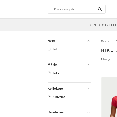
search-
btn
SPORTSTYLE
F
Nem
Cipők
Női
NIKE
Nike
Márka
Nike
Kollekció
Universa
Rendezés