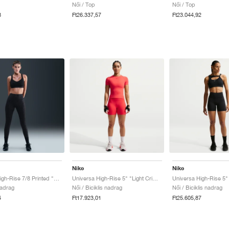
Női / Top
Női / Top
8
Ft26.337,57
Ft23.044,92
Nike
Nike
Universa High-Rise 7/8 Printed "Black & Anthracite"
Universa High-Rise 5" "Light Crimson & University Red"
nadrag
Női / Biciklis nadrag
Női / Biciklis nadrag
4
Ft17.923,01
Ft25.605,87