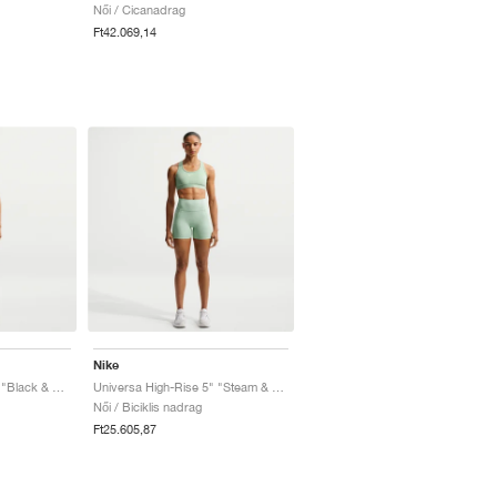
Női / Cicanadrag
Ft42.069,14
Nike
Universa High-Rise 5" "Black & Anthracite"
Universa High-Rise 5" "Steam & Dutch Green"
Női / Biciklis nadrag
Ft25.605,87