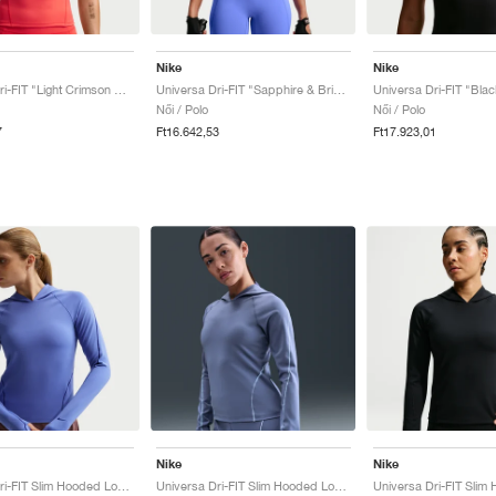
Nike
Nike
Universa Dri-FIT "Light Crimson & University Red"
Universa Dri-FIT "Sapphire & Bright Blue"
Női / Polo
Női / Polo
7
Ft16.642,53
Ft17.923,01
Nike
Nike
Universa Dri-FIT Slim Hooded Long-Sleeve "Sapphire & Bright Blue"
Universa Dri-FIT Slim Hooded Long-Sleeve "World Indigo & Sanded Purple"