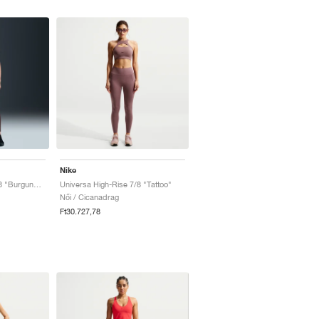
Nike
Universa High-Rise 7/8 "Burgundy Crush"
Universa High-Rise 7/8 "Tattoo"
Női / Cicanadrag
Ft30.727,78