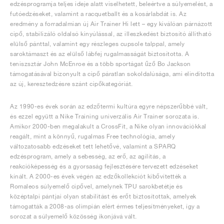
edzésprogramja teljes ideje alatt viselhetett, beleértve a súlyemelést, a
futóedzéseket, valamint a racquetballt és a kosárlabdát is. Az
eredmény a forradalmian új Air Trainer Hi lett – egy kiválóan párnázott
cipő, stabilizáló oldalsó kinyúlással, az illeszkedést biztosító állítható
elülső pánttal, valamint egy részleges cupsole talppal, amely
saroktámaszt és az elülső lábfej rugalmasságát biztosította. A
teniszsztár John McEnroe és a több sportágat űző Bo Jackson
támogatásával bizonyult a cipő páratlan sokoldalúsága, ami elindította
az új, keresztedzésre szánt cipőkategóriát.
Az 1990-es évek során az edzőtermi kultúra egyre népszerűbbé vált,
és ezzel együtt a Nike Training univerzális Air Trainer sorozata is.
Amikor 2000-ben megalakult a CrossFit, a Nike olyan innovációkkal
reagált, mint a könnyű, rugalmas Free technológia, amely
változatosabb edzéseket tett lehetővé, valamint a SPARQ
edzésprogram, amely a sebesség, az erő, az agilitás, a
reakcióképesség és a gyorsaság fejlesztésére tervezett edzéseket
kínált. A 2000-es évek végén az edzőkollekciót kibővítették a
Romaleos súlyemelő cipővel, amelynek TPU sarokbetétje és
középtalpi pántjai olyan stabilitást és erőt biztosítottak, amelyek
támogatták a 2008-as olimpián elért érmes teljesítményeket, így a
sorozat a súlyemelő közösség ikonjává vált.