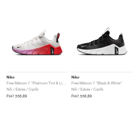
Nike
Nike
Free Metcon 7 "Platinum Tint & Light Crimson"
Free Metcon 7 "Black & White"
Női / Edzés / Cipők
Női / Edzés / Cipők
Ft47.556,89
Ft47.556,89