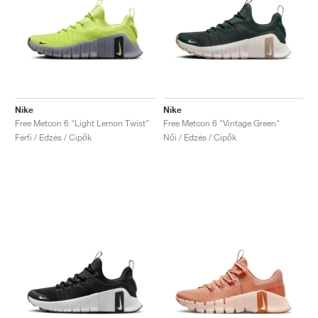
Nike
Nike
Free Metcon 6 "Light Lemon Twist"
Free Metcon 6 "Vintage Green"
Férfi / Edzés / Cipők
Női / Edzés / Cipők