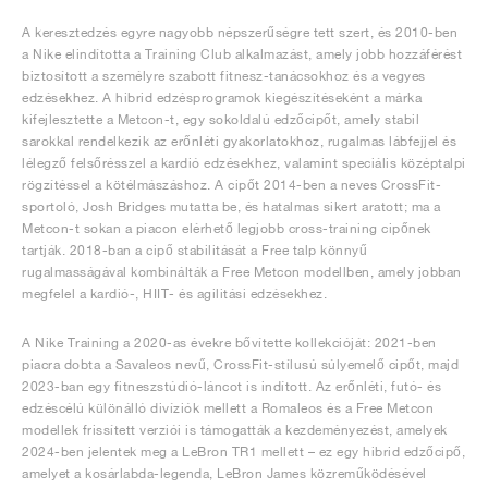
A keresztedzés egyre nagyobb népszerűségre tett szert, és 2010-ben
a Nike elindította a Training Club alkalmazást, amely jobb hozzáférést
biztosított a személyre szabott fitnesz-tanácsokhoz és a vegyes
edzésekhez. A hibrid edzésprogramok kiegészítéseként a márka
kifejlesztette a Metcon-t, egy sokoldalú edzőcipőt, amely stabil
sarokkal rendelkezik az erőnléti gyakorlatokhoz, rugalmas lábfejjel és
lélegző felsőrésszel a kardió edzésekhez, valamint speciális középtalpi
rögzítéssel a kötélmászáshoz. A cipőt 2014-ben a neves CrossFit-
sportoló, Josh Bridges mutatta be, és hatalmas sikert aratott; ma a
Metcon-t sokan a piacon elérhető legjobb cross-training cipőnek
tartják. 2018-ban a cipő stabilitását a Free talp könnyű
rugalmasságával kombinálták a Free Metcon modellben, amely jobban
megfelel a kardió-, HIIT- és agilitási edzésekhez.
A Nike Training a 2020-as évekre bővítette kollekcióját: 2021-ben
piacra dobta a Savaleos nevű, CrossFit-stílusú súlyemelő cipőt, majd
2023-ban egy fitneszstúdió-láncot is indított. Az erőnléti, futó- és
edzéscélú különálló divíziók mellett a Romaleos és a Free Metcon
modellek frissített verziói is támogatták a kezdeményezést, amelyek
2024-ben jelentek meg a LeBron TR1 mellett – ez egy hibrid edzőcipő,
amelyet a kosárlabda-legenda, LeBron James közreműködésével