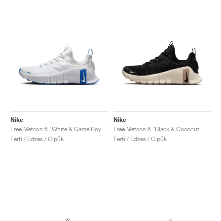
Nike
Nike
Free Metcon 6 "White & Game Royal"
Free Metcon 6 "Black & Coconut Milk"
Férfi / Edzés / Cipők
Férfi / Edzés / Cipők