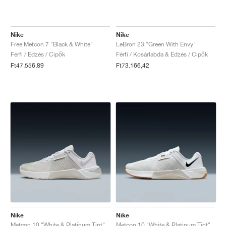
Nike
Nike
Free Metcon 7 "Black & White"
LeBron 23 "Green With Envy"
Férfi / Edzés / Cipők
Férfi / Kosárlabda & Edzés / Cipők
Ft47.556,89
Ft73.166,42
Nike
Nike
Metcon 10 "White & Platinum Tint"
Metcon 10 "White & Platinum Tint"