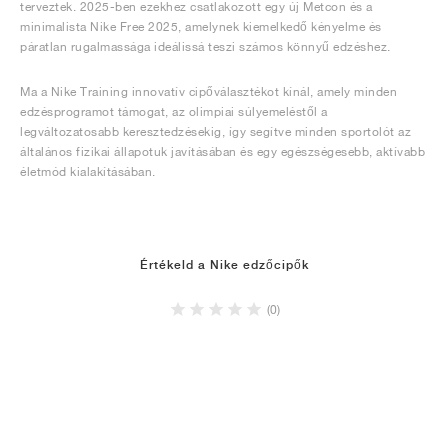
terveztek. 2025-ben ezekhez csatlakozott egy új Metcon és a
minimalista Nike Free 2025, amelynek kiemelkedő kényelme és
páratlan rugalmassága ideálissá teszi számos könnyű edzéshez.
Ma a Nike Training innovatív cipőválasztékot kínál, amely minden
edzésprogramot támogat, az olimpiai súlyemeléstől a
legváltozatosabb keresztedzésekig, így segítve minden sportolót az
általános fizikai állapotuk javításában és egy egészségesebb, aktívabb
életmód kialakításában.
Értékeld a Nike edzőcipők
(0)