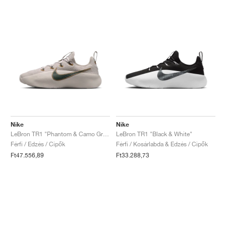
Nike
Nike
LeBron TR1 "Phantom & Camo Green"
LeBron TR1 "Black & White"
Férfi / Edzés / Cipők
Férfi / Kosárlabda & Edzés / Cipők
Ft47.556,89
Ft33.288,73