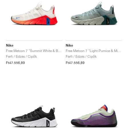
Nike
Nike
Free Metcon 7 "Summit White & Bright Crimson"
Free Metcon 7 "Light Pumice & Mineral Slate"
Férfi / Edzés / Cipők
Férfi / Edzés / Cipők
Ft47.556,89
Ft47.556,89