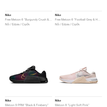
Nike
Nike
Free Metcon 6 "Burgundy Crush & Crimson Tint"
Free Metcon 6 "Football Grey & Hot Fuchsia"
Női / Edzés / Cipők
Női / Edzés / Cipők
Nike
Nike
Metcon 9 PRM "Black & Fireberry"
Metcon 8 "Light Soft Pink"