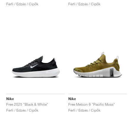
Férfi / Edzés / Cipők
Férfi / Edzés / Cipők
Nike
Nike
Free 2025 "Black & White"
Free Metcon 6 "Pacific Moss"
Férfi / Edzés / Cipők
Férfi / Edzés / Cipők