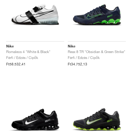
Nike
Nike
Romaleos 4 "White & Black"
Reax 8 TR "Obsidian & Green Strike"
Férfi / Edzés / Cipők
Férfi / Edzés / Cipők
Ft58.532,41
Ft34.752,13