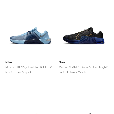
Nike
Nike
Metcon 10 "Psychic Blue & Blue Void"
Metcon 9 AMP "Black & Deep Night"
Női / Edzés / Cipők
Férfi / Edzés / Cipők