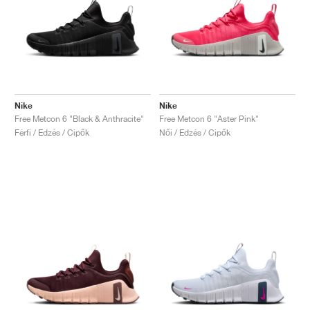
Nike
Nike
Free Metcon 6 "Black & Anthracite"
Free Metcon 6 "Aster Pink"
Férfi / Edzés / Cipők
Női / Edzés / Cipők