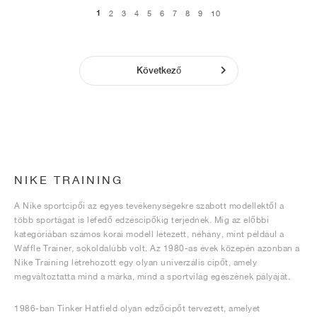
1
2
3
4
5
6
7
8
9
10
Következő
NIKE TRAINING
A Nike sportcipői az egyes tevékenységekre szabott modellektől a
több sportágat is lefedő edzéscipőkig terjednek. Míg az előbbi
kategóriában számos korai modell létezett, néhány, mint például a
Waffle Trainer, sokoldalúbb volt. Az 1980-as évek közepén azonban a
Nike Training létrehozott egy olyan univerzális cipőt, amely
megváltoztatta mind a márka, mind a sportvilág egészének pályáját.
1986-ban Tinker Hatfield olyan edzőcipőt tervezett, amelyet