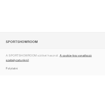
SPORTSHOWROOM
Rólunk
A SPORTSHOWROOM sütiket használ.
A cookie-kra vonatkozó
Kapcsolat
szabályzatunkról
.
Sitemap
Folytatni
Márkák
Nike
Jordan
adidas