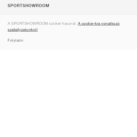
SPORTSHOWROOM
Rólunk
A SPORTSHOWROOM sütiket használ.
A cookie-kra vonatkozó
Kapcsolat
szabályzatunkról
.
Sitemap
Folytatni
Márkák
Nike
Jordan
adidas
New Balance
ASICS
PUMA
Converse
Vans
Hoka