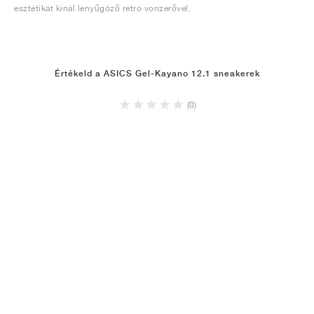
esztétikát kínál lenyűgöző retró vonzerővel.
Értékeld a ASICS Gel-Kayano 12.1 sneakerek
(0)