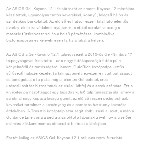
Az ASICS Gel-Kayano 12.1 felsőrészét az eredeti Kayano 12 mintájára
készítették, ugyanolyan tartós keverékkel, könnyű, lélegző hálós és
szintetikus burkolattal. Az elülső és hátsó részen található jelentős
overlay-ek extra védelmet nyújtanak, a stabil sarokrész pedig a
masszív fűzőrendszerrel és a belső párnázással kombinálva
biztonságosan és kényelmesen tartja a lábat a helyén.
Az ASICS a Gel-Kayano 12.1 talpegységét a 2015-ös Gel-Nimbus 17
talpegységével frissítette - ez a nagy futóképességű futócipő a
kényelméről és tartósságáról ismert. FluidRide középtalpa kettős
sűrűségű habszerkezetet tartalmaz, amely egyszerre nyújt puhaságot
és támogatást a talp alá, míg a jelentős Gel betétek erős
ütéscsillapítást biztosítanak az elülső lábfej és a sarok számára. Ezt a
kivételes párnázottságot egy tapadós külső talp támasztja alá, amely a
saroknál nagy kopásállóságú gumit, az elülső részen pedig puhább
keveréket tartalmaz a keménység és a párnázás hatékony keveréke
érdekében. A Trusstic középtalp szár segít stabilizálni a lábat, a márka
Guidance Line vonala pedig a saroktól a lábujjakig ível, így a viselője
számára zökkenőmentes átmenetet biztosít a lábfejben.
Esztétikailag az ASICS Gel-Kayano 12.1 stílusos retro-futurista