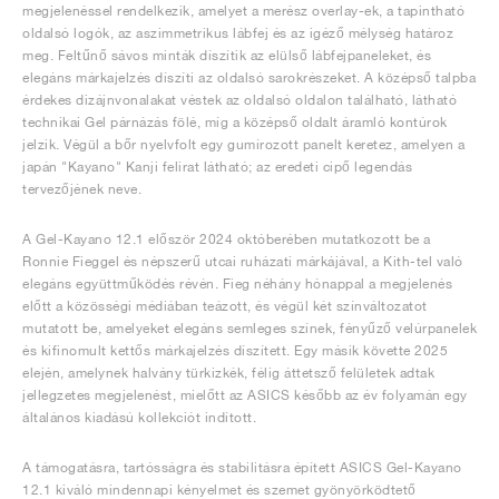
megjelenéssel rendelkezik, amelyet a merész overlay-ek, a tapintható
oldalsó logók, az aszimmetrikus lábfej és az igéző mélység határoz
meg. Feltűnő sávos minták díszítik az elülső lábfejpaneleket, és
elegáns márkajelzés díszíti az oldalsó sarokrészeket. A középső talpba
érdekes dizájnvonalakat véstek az oldalsó oldalon található, látható
technikai Gel párnázás fölé, míg a középső oldalt áramló kontúrok
jelzik. Végül a bőr nyelvfolt egy gumírozott panelt keretez, amelyen a
japán "Kayano" Kanji felirat látható; az eredeti cipő legendás
tervezőjének neve.
A Gel-Kayano 12.1 először 2024 októberében mutatkozott be a
Ronnie Fieggel és népszerű utcai ruházati márkájával, a Kith-tel való
elegáns együttműködés révén. Fieg néhány hónappal a megjelenés
előtt a közösségi médiában teázott, és végül két színváltozatot
mutatott be, amelyeket elegáns semleges színek, fényűző velúrpanelek
és kifinomult kettős márkajelzés díszített. Egy másik követte 2025
elején, amelynek halvány türkizkék, félig áttetsző felületek adtak
jellegzetes megjelenést, mielőtt az ASICS később az év folyamán egy
általános kiadású kollekciót indított.
A támogatásra, tartósságra és stabilitásra épített ASICS Gel-Kayano
12.1 kiváló mindennapi kényelmet és szemet gyönyörködtető