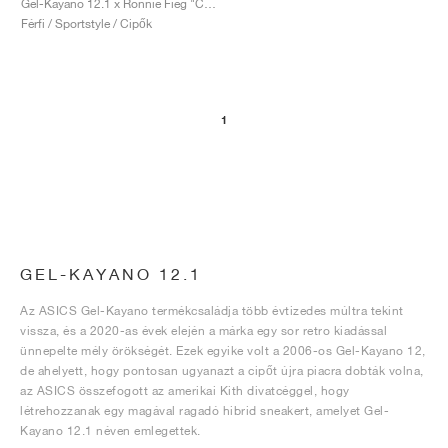
Gel-Kayano 12.1 x Ronnie Fieg "Cream"
Férfi / Sportstyle / Cipők
1
GEL-KAYANO 12.1
Az ASICS Gel-Kayano termékcsaládja több évtizedes múltra tekint
vissza, és a 2020-as évek elején a márka egy sor retro kiadással
ünnepelte mély örökségét. Ezek egyike volt a 2006-os Gel-Kayano 12,
de ahelyett, hogy pontosan ugyanazt a cipőt újra piacra dobták volna,
az ASICS összefogott az amerikai Kith divatcéggel, hogy
létrehozzanak egy magával ragadó hibrid sneakert, amelyet Gel-
Kayano 12.1 néven emlegettek.