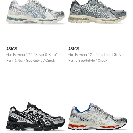
ASICS
ASICS
Gel-Kayano 12.1 "Silver & Blue"
Gel-Kayano 12.1 "Piedmont Grey & Gravel"
Férfi & Női / Sportstyle / Cipők
Férfi / Sportstyle / Cipők