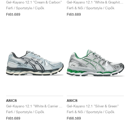
FIELD GENERAL
CRAZE
ADIRACER
MULE
471
GEL-CUMULUS 16
G.T. CUT
FORCE 58
TEKKIRA CUP
508
JORDAN
Gel-Kayano 12.1 "Cream & Carbon"
Gel-Kayano 12.1 "White & Graphite Grey"
Férfi / Sportstyle / Cipők
Férfi & Női / Sportstyle / Cipők
Ft65.689
Ft65.689
KILLSHOT 2
MOTO 2K
ITALIA
LEGACY 312
ALLERDALE
G.T. FUTURE
PS8
ALOHA SUPER
600
TOTAL 90
PHENOMENA
FORUM
JUMPMAN JACK
2000
VERTEBRAE
808
AVA ROVER
1000
HAMBURG
204L
AIR MAX 95
933
MIND
860V2
AIR RIFT
ASICS
ASICS
Gel-Kayano 12.1 "White & Carrier Grey"
Gel-Kayano 12.1 "Silver & Green"
Férfi / Sportstyle / Cipők
Férfi & Női / Sportstyle / Cipők
Ft65.689
Ft66.589