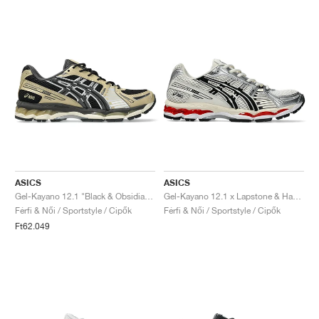
ASICS
ASICS
Gel-Kayano 12.1 "Black & Obsidian Grey"
Gel-Kayano 12.1 x Lapstone & Hammer "Cream & Pure Silver"
Férfi & Női / Sportstyle / Cipők
Férfi & Női / Sportstyle / Cipők
Ft62.049