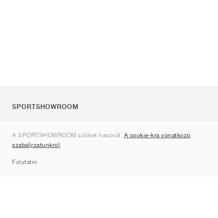
SPORTSHOWROOM
Rólunk
A SPORTSHOWROOM sütiket használ.
A cookie-kra vonatkozó
Kapcsolat
szabályzatunkról
.
Sitemap
Folytatni
Márkák
Nike
Jordan