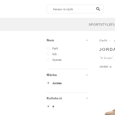
search-
btn
SPORTSTYLE
F
Nem
Cipők
Férfi
JORD
Női
"A lövés",
Gyerek
Jordan
Márka
Jordan
Kollekció
4