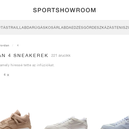
UTÁS
TRAIL
LABDARÚGÁS
KOSÁRLABDA
EDZÉS
GÖRDESZKÁZÁS
TENISZ
Jordan
4
AN 4 SNEAKEREK
221 árucikk
 amely híressé tette az infúziókat.
4