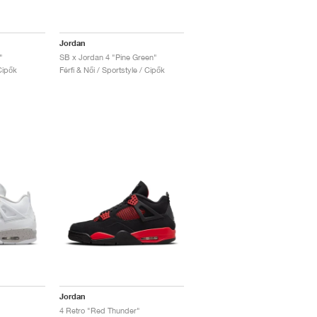
Jordan
"
SB x Jordan 4 "Pine Green"
Cipők
Férfi & Női / Sportstyle / Cipők
Jordan
4 Retro "Red Thunder"