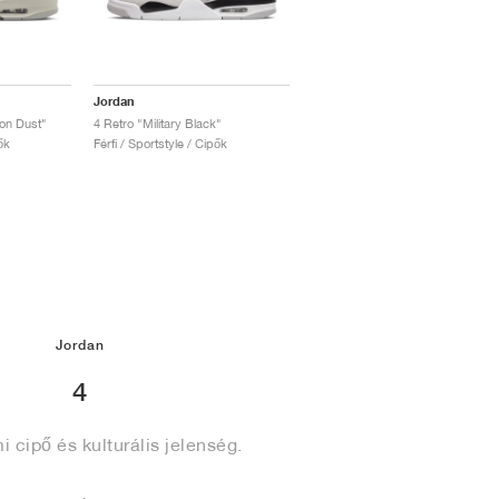
Jordan
ton Dust"
4 Retro "Military Black"
ők
Férfi / Sportstyle / Cipők
Jordan
4
i cipő és kulturális jelenség.