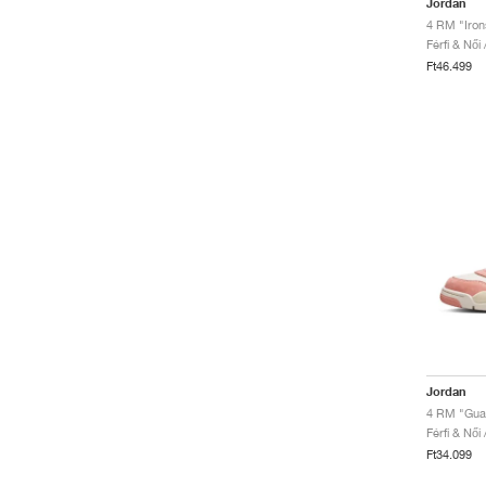
Jordan
4 RM "Iron
Férfi & Női
Ft46.499
Jordan
4 RM "Gua
Férfi & Női
Ft34.099