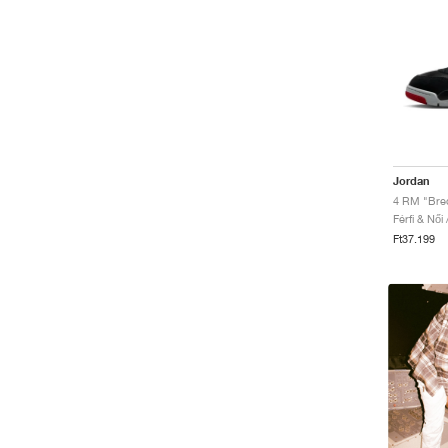
Jordan
4 RM "Bre
Férfi & Női
Ft37.199