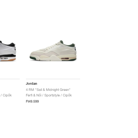
Jordan
4 RM "Sail & Midnight Green"
e / Cipők
Férfi & Női / Sportstyle / Cipők
Ft49.599