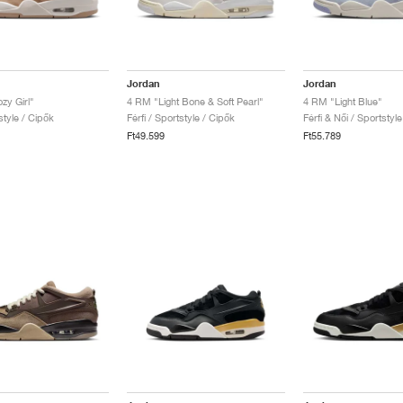
Jordan
Jordan
zy Girl"
4 RM "Light Bone & Soft Pearl"
4 RM "Light Blue"
style / Cipők
Férfi / Sportstyle / Cipők
Férfi & Női / Sportstyl
Ft49.599
Ft55.789