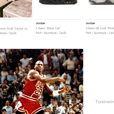
Jordan
Jordan
4 Retro "Black Cat"
4 Retro SE Craft "Pho
4 Retro x Travis Scott ‘Cactus Jack’ "University Blue"
Férfi / Sportstyle / Cipők
Férfi / Sportstyle / Cip
rtstyle / Cipők
Történelm