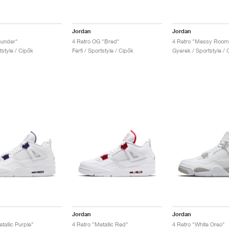
Jordan
Jordan
hunder"
4 Retro OG "Bred"
4 Retro "Messy Room
rtstyle / Cipők
Férfi / Sportstyle / Cipők
Gyerek / Sportstyle / 
Jordan
Jordan
tallic Purple"
4 Retro "Metallic Red"
4 Retro "White Oreo"