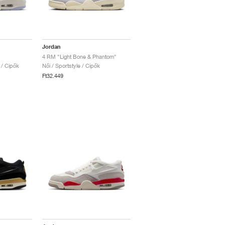
Jordan
4 RM "Light Bone & Phantom"
e / Cipők
Női / Sportstyle / Cipők
Ft32.449