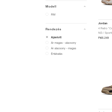
Modell
RM
Jordan
4 Retro "Co
Rendezés
Női / Sport
Ajánlott
Ft65.249
Ár magas - alacsony
Ár alacsony - magas
Értékelés