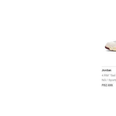
Jordan
4 RM "Sail
Női / Sport
Ft52.699