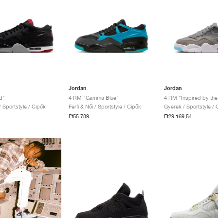
Jordan
Jordan
d"
4 RM "Gamma Blue"
4 RM "Inspired by the
 / Sportstyle / Cipők
Férfi & Női / Sportstyle / Cipők
Gyerek / Sportstyle / 
Ft55.789
Ft29.169,54