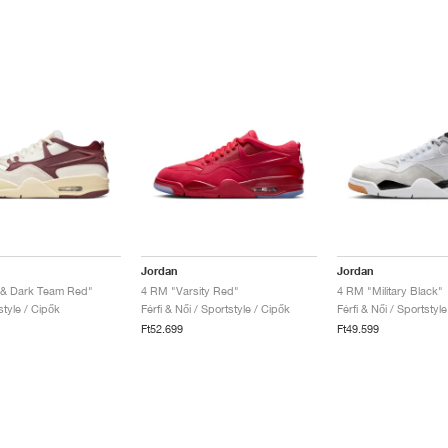
Jordan
Jordan
 & Dark Team Red"
4 RM "Varsity Red"
4 RM "Military Black"
style / Cipők
Férfi & Női / Sportstyle / Cipők
Férfi & Női / Sportstyl
Ft52.699
Ft49.599