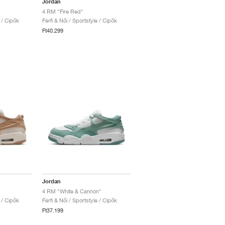
Jordan
4 RM "Fire Red"
e / Cipők
Férfi & Női / Sportstyle / Cipők
Ft40.299
Jordan
4 RM "White & Cannon"
e / Cipők
Férfi & Női / Sportstyle / Cipők
Ft37.199