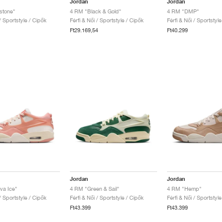
Jordan
Jordan
stone"
4 RM "Black & Gold"
4 RM "DMP"
 / Sportstyle / Cipők
Férfi & Női / Sportstyle / Cipők
Férfi & Női / Sportstyl
Ft29.169,54
Ft40.299
Jordan
Jordan
va Ice"
4 RM "Green & Sail"
4 RM "Hemp"
 / Sportstyle / Cipők
Férfi & Női / Sportstyle / Cipők
Férfi & Női / Sportstyl
Ft43.399
Ft43.399