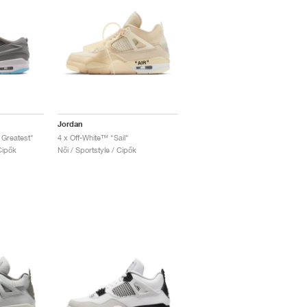
Jordan
 Greatest"
4 x Off-White™ "Sail"
Cipők
Női / Sportstyle / Cipők