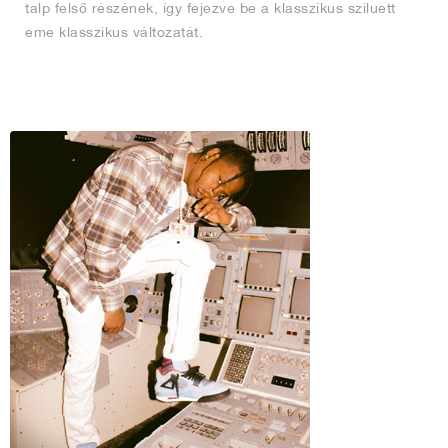
talp felső részének, így fejezve be a klasszikus sziluett
eme klasszikus változatát.