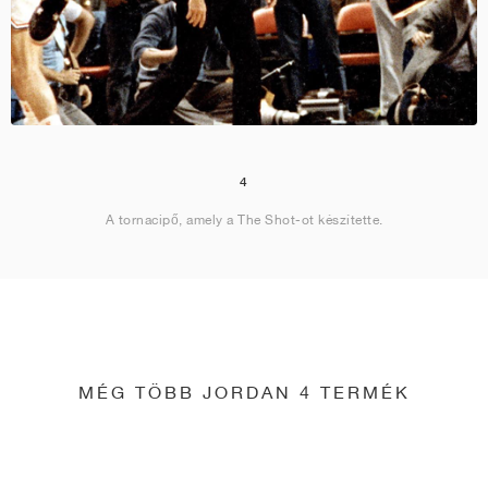
4
A tornacipő, amely a The Shot-ot készítette.
MÉG TÖBB JORDAN 4 TERMÉK