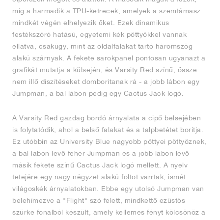
míg a harmadik a TPU-ketrecek, amelyek a szemtámasz
mindkét végén elhelyezik őket. Ezek dinamikus
festékszóró hatású, egyetemi kék pöttyökkel vannak
ellátva, csakúgy, mint az oldalfalakat tartó háromszög
alakú szárnyak. A fekete sarokpanel pontosan ugyanazt a
grafikát mutatja a külsején, és Varsity Red színű, össze
nem illő díszítéseket domborítanak rá - a jobb lábon egy
Jumpman, a bal lábon pedig egy Cactus Jack logó.
A Varsity Red gazdag bordó árnyalata a cipő belsejében
is folytatódik, ahol a belső falakat és a talpbetétet borítja.
Ez utóbbin az University Blue nagyobb pöttyei pöttyöznek,
a bal lábon lévő fehér Jumpman és a jobb lábon lévő
másik fekete színű Cactus Jack logó mellett. A nyelv
tetejére egy nagy négyzet alakú foltot varrtak, ismét
világoskék árnyalatokban. Ebbe egy utolsó Jumpman van
belehímezve a "Flight" szó felett, mindkettő ezüstös
szürke fonalból készült, amely kellemes fényt kölcsönöz a