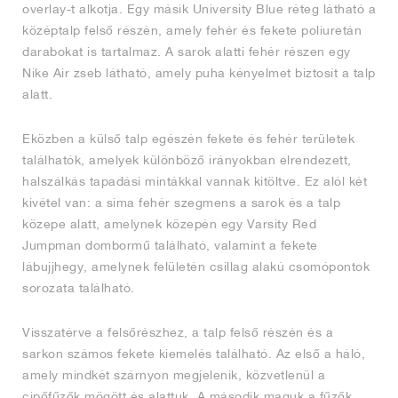
overlay-t alkotja. Egy másik University Blue réteg látható a
középtalp felső részén, amely fehér és fekete poliuretán
darabokat is tartalmaz. A sarok alatti fehér részen egy
Nike Air zseb látható, amely puha kényelmet biztosít a talp
alatt.
Eközben a külső talp egészén fekete és fehér területek
találhatók, amelyek különböző irányokban elrendezett,
halszálkás tapadási mintákkal vannak kitöltve. Ez alól két
kivétel van: a sima fehér szegmens a sarok és a talp
közepe alatt, amelynek közepén egy Varsity Red
Jumpman dombormű található, valamint a fekete
lábujjhegy, amelynek felületén csillag alakú csomópontok
sorozata található.
Visszatérve a felsőrészhez, a talp felső részén és a
sarkon számos fekete kiemelés található. Az első a háló,
amely mindkét szárnyon megjelenik, közvetlenül a
cipőfűzők mögött és alattuk. A második maguk a fűzők,