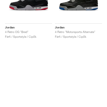
Jordan
Jordan
4 Retro OG "Bred"
4 Retro "Motorsports Alternate"
Férfi / Sportstyle / Cipők
Férfi / Sportstyle / Cipők