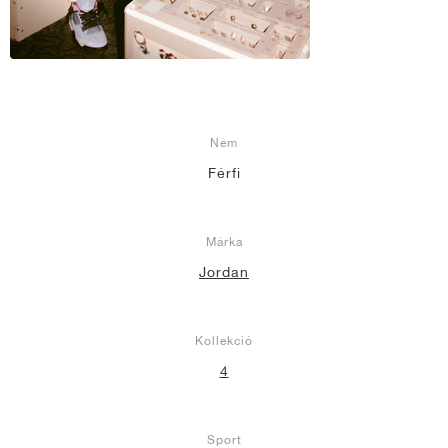
Nem
Férfi
Márka
Jordan
Kollekció
4
Sport