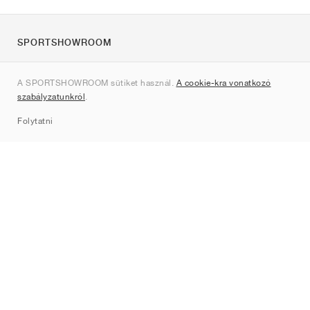
SPORTSHOWROOM
Rólunk
A SPORTSHOWROOM sütiket használ.
A cookie-kra vonatkozó
Kapcsolat
szabályzatunkról
.
Sitemap
Folytatni
Márkák
Nike
Jordan
adidas
New Balance
ASICS
PUMA
Converse
Vans