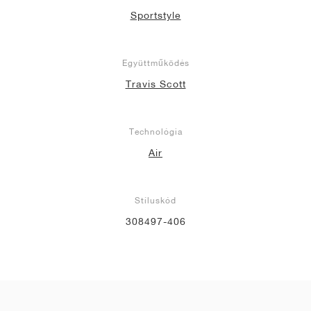
Sportstyle
Együttműködés
Travis Scott
Technológia
Air
Stíluskód
308497-406