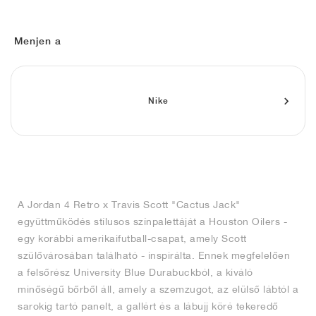
FIELD GENERAL
CRAZE
ADIRACER
MULE
471
GEL-CUMULUS 16
G.T. CUT
FORCE 58
TEKKIRA CUP
508
JORDAN
KILLSHOT 2
MOTO 2K
ITALIA
LEGACY 312
ALLERDALE
G.T. FUTURE
PS8
ALOHA SUPER
600
Menjen a
TOTAL 90
PHENOMENA
FORUM
JUMPMAN JACK
2000
VERTEBRAE
808
Nike
AVA ROVER
1000
HAMBURG
204L
AIR MAX 95
933
MIND
860V2
AIR RIFT
A Jordan 4 Retro x Travis Scott "Cactus Jack"
együttműködés stílusos színpalettáját a Houston Oilers -
egy korábbi amerikaifutball-csapat, amely Scott
szülővárosában található - inspirálta. Ennek megfelelően
a felsőrész University Blue Durabuckból, a kiváló
minőségű bőrből áll, amely a szemzugot, az elülső lábtól a
sarokig tartó panelt, a gallért és a lábujj köré tekeredő