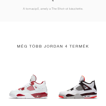
4
A tornacipő, amely a The Shot-ot készítette.
MÉG TÖBB JORDAN 4 TERMÉK