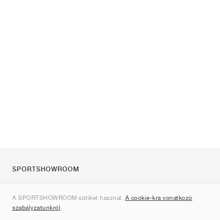
SPORTSHOWROOM
Rólunk
A SPORTSHOWROOM sütiket használ.
A cookie-kra vonatkozó
Kapcsolat
szabályzatunkról
.
Sitemap