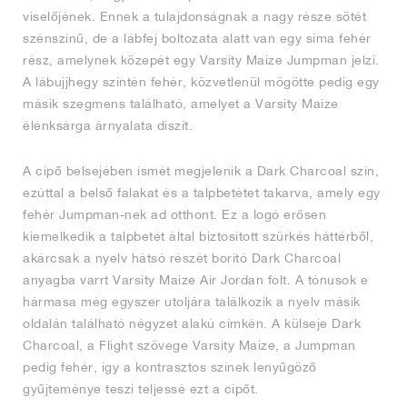
viselőjének. Ennek a tulajdonságnak a nagy része sötét
szénszínű, de a lábfej boltozata alatt van egy sima fehér
rész, amelynek közepét egy Varsity Maize Jumpman jelzi.
A lábujjhegy szintén fehér, közvetlenül mögötte pedig egy
másik szegmens található, amelyet a Varsity Maize
élénksárga árnyalata díszít.
A cipő belsejében ismét megjelenik a Dark Charcoal szín,
ezúttal a belső falakat és a talpbetétet takarva, amely egy
fehér Jumpman-nek ad otthont. Ez a logó erősen
kiemelkedik a talpbetét által biztosított szürkés háttérből,
akárcsak a nyelv hátsó részét borító Dark Charcoal
anyagba varrt Varsity Maize Air Jordan folt. A tónusok e
hármasa még egyszer utoljára találkozik a nyelv másik
oldalán található négyzet alakú címkén. A külseje Dark
Charcoal, a Flight szövege Varsity Maize, a Jumpman
pedig fehér, így a kontrasztos színek lenyűgöző
gyűjteménye teszi teljessé ezt a cipőt.