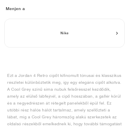
FIELD GENERAL
CRAZE
ADIRACER
MULE
471
GEL-CUMULUS 16
G.T. CUT
FORCE 58
TEKKIRA CUP
508
JORDAN
Menjen a
KILLSHOT 2
MOTO 2K
ITALIA
LEGACY 312
ALLERDALE
G.T. FUTURE
PS8
ALOHA SUPER
600
TOTAL 90
PHENOMENA
FORUM
JUMPMAN JACK
2000
VERTEBRAE
808
Nike
AVA ROVER
1000
HAMBURG
204L
AIR MAX 95
933
MIND
860V2
Ezt a Jordan 4 Retro cipőt kifinomult tónusai és klasszikus
AIR RIFT
részletei különböztetik meg, így egy elegáns cipőt alkotva.
A Cool Grey színű sima nubuk felsőrésszel kezdődik,
amely az elülső lábfejnél, a cipő hosszában, a gallér körül
és a negyedrészen át rétegelt panelekből épül fel. Ez
utóbbi rész hálós hálót tartalmaz, amely szellőzteti a
lábat, míg a Cool Grey háromszög alakú szerkezetek az
oldalsó részekből emelkednek ki, hogy további támogatást