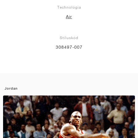
Technológia
Air
Stíluskód
308497-007
Jordan