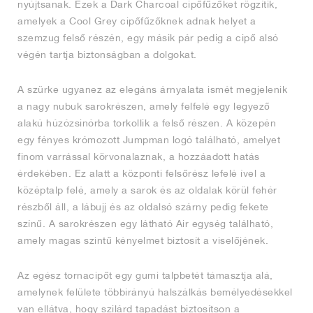
nyújtsanak. Ezek a Dark Charcoal cipőfűzőket rögzítik,
amelyek a Cool Grey cipőfűzőknek adnak helyet a
szemzug felső részén, egy másik pár pedig a cipő alsó
végén tartja biztonságban a dolgokat.
A szürke ugyanez az elegáns árnyalata ismét megjelenik
a nagy nubuk sarokrészen, amely felfelé egy legyező
alakú húzózsinórba torkollik a felső részen. A közepén
egy fényes krómozott Jumpman logó található, amelyet
finom varrással körvonalaznak, a hozzáadott hatás
érdekében. Ez alatt a központi felsőrész lefelé ível a
középtalp felé, amely a sarok és az oldalak körül fehér
részből áll, a lábujj és az oldalsó szárny pedig fekete
színű. A sarokrészen egy látható Air egység található,
amely magas szintű kényelmet biztosít a viselőjének.
Az egész tornacipőt egy gumi talpbetét támasztja alá,
amelynek felülete többirányú halszálkás bemélyedésekkel
van ellátva, hogy szilárd tapadást biztosítson a