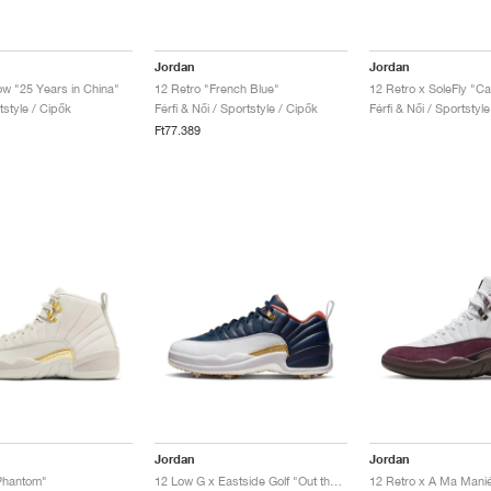
Jordan
Jordan
ow "25 Years in China"
12 Retro "French Blue"
12 Retro x SoleFly "Ca
rtstyle / Cipők
Férfi & Női / Sportstyle / Cipők
Férfi & Női / Sportstyl
Ft77.389
Jordan
Jordan
Phantom"
12 Low G x Eastside Golf "Out the Mud"