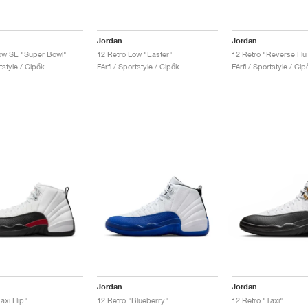
Jordan
Jordan
ow SE "Super Bowl"
12 Retro Low "Easter"
12 Retro "Reverse Fl
rtstyle / Cipők
Férfi / Sportstyle / Cipők
Férfi / Sportstyle / Cip
Jordan
Jordan
axi Flip"
12 Retro "Blueberry"
12 Retro "Taxi"