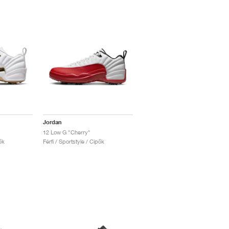
Jordan
12 Low G "Cherry"
ők
Férfi / Sportstyle / Cipők