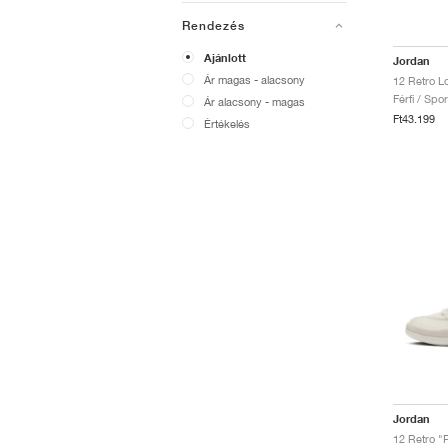
Rendezés
Ajánlott
Jordan
Ár magas - alacsony
12 Retro L
Férfi / Spo
Ár alacsony - magas
Ft43.199
Értékelés
Jordan
12 Retro "