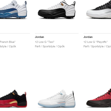
Jordan
Jordan
French Blue"
12 Low G "Taxi"
12 Low G "Playoffs"
rtstyle / Cipők
Férfi / Sportstyle / Cipők
Férfi / Sportstyle / Cip