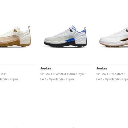
Jordan
Jordan
Sail"
12 Low G "White & Game Royal"
12 Low G "Masters"
rtstyle / Cipők
Férfi / Sportstyle / Cipők
Férfi / Sportstyle / Cip