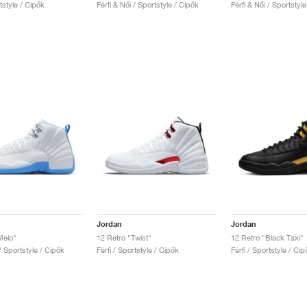
rtstyle / Cipők
Férfi & Női / Sportstyle / Cipők
Férfi & Női / Sportstyl
Jordan
Jordan
Melo"
12 Retro "Twist"
12 Retro "Black Taxi"
 / Sportstyle / Cipők
Férfi / Sportstyle / Cipők
Férfi / Sportstyle / Cip