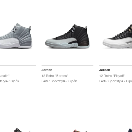
Jordan
Jordan
tealth"
12 Retro "Barons"
12 Retro "Playoff"
rtstyle / Cipők
Férfi / Sportstyle / Cipők
Férfi / Sportstyle / Cip