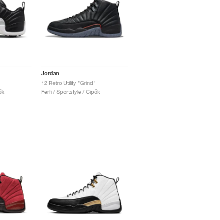
Jordan
12 Retro Utility "Grind"
ők
Férfi / Sportstyle / Cipők