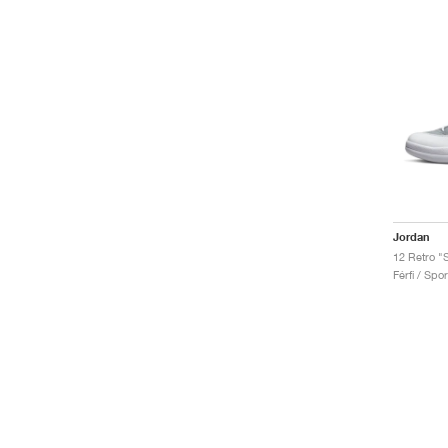
Jordan
12 Retro "S
Férfi / Spo