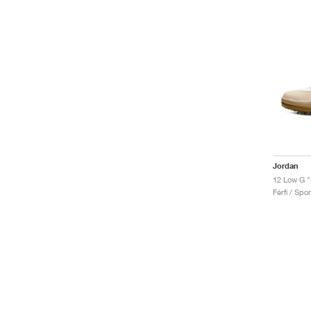
Jordan
12 Low G "
Férfi / Spo