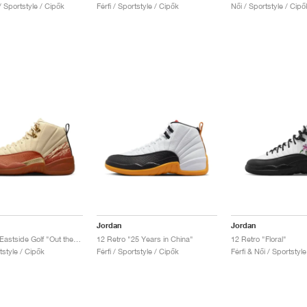
 / Sportstyle / Cipők
Férfi / Sportstyle / Cipők
Női / Sportstyle / Cipő
Jordan
Jordan
12 Retro x Eastside Golf "Out the Mud"
12 Retro "25 Years in China"
12 Retro "Floral"
rtstyle / Cipők
Férfi / Sportstyle / Cipők
Férfi & Női / Sportstyl