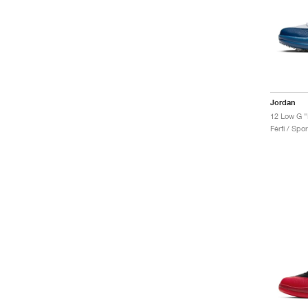
Jordan
12 Low G "
Férfi / Spo