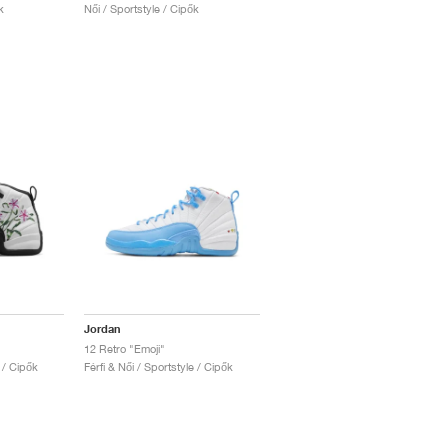
k
Női / Sportstyle / Cipők
Jordan
12 Retro "Emoji"
e / Cipők
Férfi & Női / Sportstyle / Cipők