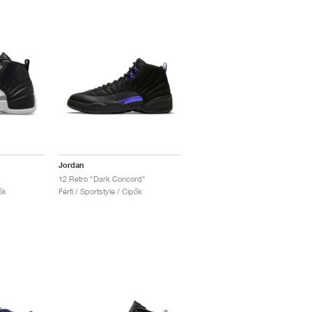
Jordan
12 Retro "Dark Concord"
ők
Férfi / Sportstyle / Cipők