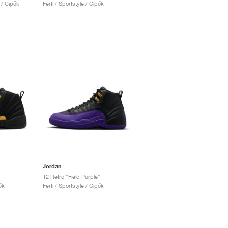
e / Cipők
Férfi / Sportstyle / Cipők
Jordan
12 Retro "Field Purple"
ők
Férfi / Sportstyle / Cipők