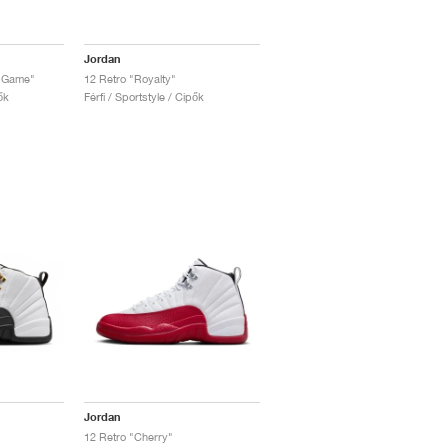
Jordan
u Game"
12 Retro "Royalty"
ők
Férfi / Sportstyle / Cipők
Jordan
12 Retro "Cherry"