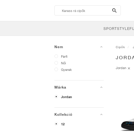
search-
btn
SPORTSTYLE
F
Nem
Cipők
Férfi
JORD
Női
Jordan
Gyerek
Márka
Jordan
Kollekció
12