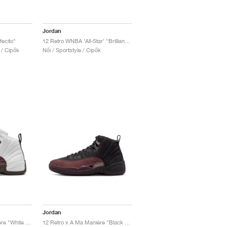
Jordan
fecito"
12 Retro WNBA ‘All-Star’ "Brilliant Orange"
e / Cipők
Női / Sportstyle / Cipők
Jordan
12 Retro x A Ma Maniére "White & Burgundy Crush"
12 Retro x A Ma Maniére "Black & Burgundy Crush"