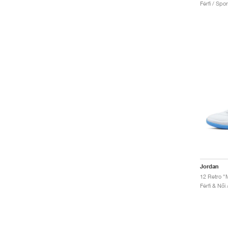
Férfi / Spo
Jordan
12 Retro "
Férfi & Női