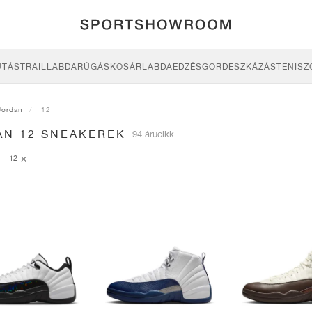
UTÁS
TRAIL
LABDARÚGÁS
KOSÁRLABDA
EDZÉS
GÖRDESZKÁZÁS
TENISZ
Jordan
12
AN 12 SNEAKEREK
94 árucikk
12