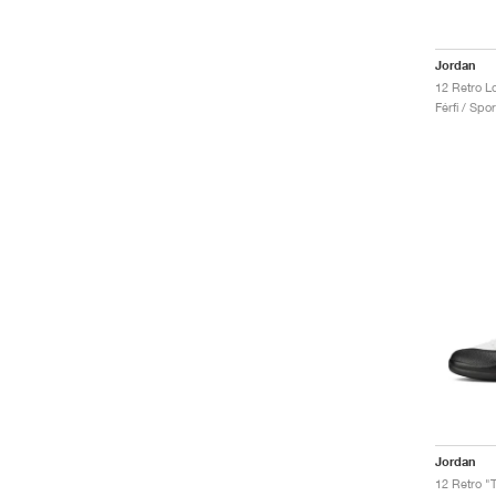
Jordan
12 Retro L
Férfi / Spo
Jordan
12 Retro "T