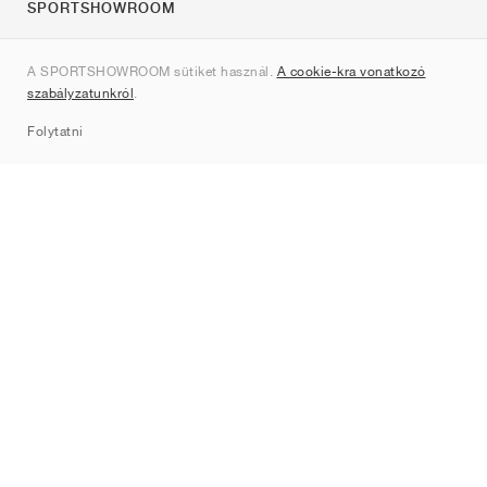
SPORTSHOWROOM
Rólunk
A SPORTSHOWROOM sütiket használ.
A cookie-kra vonatkozó
Kapcsolat
szabályzatunkról
.
Sitemap
Folytatni
Márkák
Nike
Jordan
adidas
New Balance
ASICS
PUMA
Converse
Vans
Hoka