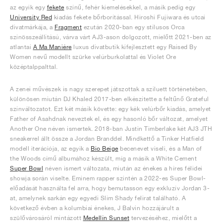
az egyik egy
fekete
színű, fehér kiemelésekkel, a másik pedig egy
University Red
kiadás fekete bőrborítással. Hiroshi Fujiwara és utcai
divatmárkája, a
Fragment
ezután 2020-ban egy stílusos Orca
színösszeállítású, várva várt AJ3-ason dolgozott, mielőtt 2021-ben az
atlantai
A Ma Maniére
luxus divatbutik kifejlesztett egy Raised By
Women nevű modellt szürke velúrburkolattal és Violet Ore
középtalppalttal.
A zenei művészek is nagy szerepet játszottak a sziluett történetében,
különösen miután DJ Khaled 2017-ben elkészítette a feltűnő Grateful
színváltozatot. Ezt két másik követte: egy kék velúrbőr kiadás, amelyet
Father of Asahdnak neveztek el, és egy hasonló bőr változat, amelyet
Another One néven ismertek. 2018-ban Justin Timberlake két AJ3 JTH
sneakerrel állt össze a Jordan Branddel. Mindkettő a Tinker Hatfield
modell iterációja, az egyik a
Bio Beige
becenevet viseli, és a Man of
the Woods című albumához készült, míg a másik a White Cement
Super Bowl
néven ismert változata, miután az énekes a híres félidei
showja során viselte. Eminem rapper szintén a 2022-es Super Bowl-
előadását használta fel arra, hogy bemutasson egy exkluzív Jordan 3-
at, amelynek sarkán egy egyedi Slim Shady felirat található. A
következő évben a kolumbiai énekes, J Balvin hozzájárult a
szülővárosáról mintázott
Medellín Sunset
tervezéséhez, mielőtt a