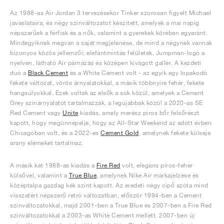
Az 1988-as Air Jordan 3 tervezésekor Tinker szorosan figyelt Michael
javaslataira, és négy színváltozatot készített, amelyek a mai napig
népszerűek a férfiak és a nők, valamint a gyerekek körében egyaránt.
Mindegyiknek megvan a saját megjelenése, de mind a négynek vannak
bizonyos közös jellemzői: elefántmintás felületek, Jumpman-logó a
nyelven, látható Air párnázás és középen kivágott gallér. A kezdeti
duó a
Black Cement
és a White Cement volt - az egyik egy lopakodó
fekete változat, vörös árnyalatokkal, a másik többnyire fehér, fekete
hangsúlyokkal. Ezek voltak az elsők a sok közül, amelyek a Cement
Grey színárnyalatot tartalmazzák, a legújabbak közül a 2020-as SE
Red Cement vagy
Unite
kiadás, amely merész piros bőr felsőrészt
kapott, hogy megünnepelje, hogy az All-Star Weekend az adott évben
Chicagóban volt, és a 2022-es
Cement Gold
, amelynek fekete külseje
arany elemeket tartalmaz.
A másik két 1988-as kiadás a
Fire Red
volt, elegáns piros-fehér
külsővel, valamint a
True Blue
, amelynek Nike Air márkajelzése és
középtalpa gazdag kék színt kapott. Az eredeti négy cipő azóta mind
visszatért népszerű retró változatban, először 1994-ben a Cement
színváltozatokkal, majd 2001-ben a True Blue és 2007-ben a Fire Red
színváltozatokkal a 2003-as White Cement mellett. 2007-ben új