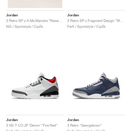
Jordan
Jordan
3 Retro SP x Fragment Design "White"
3 Retro SP x A Ma Maniére "Raised by Women"
Férfi / Sportstyle / Cipők
Női / Sportstyle / Cipők
Jordan
Jordan
3 SE-T CO.JP ‘Denim’ "Fire Red"
3 Retro "Georgetown"