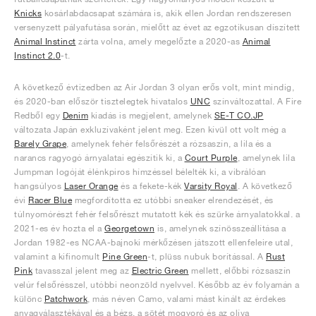
Knicks
kosárlabdacsapat számára is, akik ellen Jordan rendszeresen
versenyzett pályafutása során, mielőtt az évet az egzotikusan díszített
Animal Instinct
zárta volna, amely megelőzte a 2020-as
Animal
Instinct 2.0
-t.
A következő évtizedben az Air Jordan 3 olyan erős volt, mint mindig,
és 2020-ban először tisztelegtek hivatalos
UNC
színváltozattal. A Fire
Redből egy
Denim
kiadás is megjelent, amelynek
SE-T CO.JP
változata Japán exkluzívaként jelent meg. Ezen kívül ott volt még a
Barely Grape
, amelynek fehér felsőrészét a rózsaszín, a lila és a
narancs ragyogó árnyalatai egészítik ki, a
Court Purple
, amelynek lila
Jumpman logóját élénkpiros hímzéssel bélelték ki, a vibrálóan
hangsúlyos
Laser Orange
és a fekete-kék
Varsity Royal
. A következő
évi
Racer Blue
megfordította ez utóbbi sneaker elrendezését, és
túlnyomórészt fehér felsőrészt mutatott kék és szürke árnyalatokkal. a
2021-es év hozta el a
Georgetown
is, amelynek színösszeállítása a
Jordan 1982-es NCAA-bajnoki mérkőzésen játszott ellenfeleire utal,
valamint a kifinomult
Pine Green
-t, plüss nubuk borítással. A
Rust
Pink
tavasszal jelent meg az
Electric Green
mellett, előbbi rózsaszín
velúr felsőrésszel, utóbbi neonzöld nyelvvel. Később az év folyamán a
különc
Patchwork
, más néven Camo, valami mást kínált az érdekes
anyagválasztékával és a bézs, a sötét mogyoró és az olíva