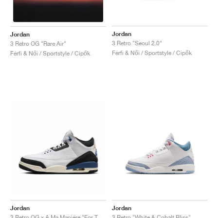
Jordan
Jordan
3 Retro "Seoul 2.0"
3 Retro OG "Rare Air"
Férfi & Női / Sportstyle / Cipők
Férfi & Női / Sportstyle / Cipők
Jordan
Jordan
3 Retro OG x A Ma Maniére "For The Love"
3 Retro "White & Cobalt Bliss"