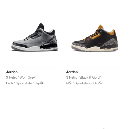
Jordan
Jordan
3 Retro "Wolf Grey"
3 Retro "Black & Gold"
Férfi / Sportstyle / Cipők
Női / Sportstyle / Cipők