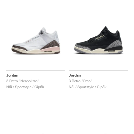
Jordan
Jordan
3 Retro "Neapolitan"
3 Retro "Oreo"
Női / Sportstyle / Cipők
Női / Sportstyle / Cipők