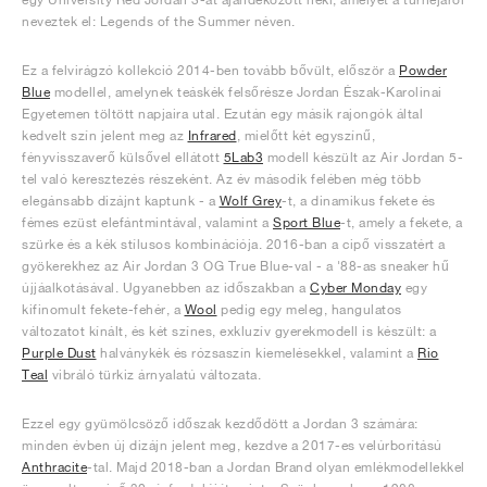
neveztek el: Legends of the Summer néven.
Ez a felvirágzó kollekció 2014-ben tovább bővült, először a
Powder
Blue
modellel, amelynek teáskék felsőrésze Jordan Észak-Karolinai
Egyetemen töltött napjaira utal. Ezután egy másik rajongók által
kedvelt szín jelent meg az
Infrared
, mielőtt két egyszínű,
fényvisszaverő külsővel ellátott
5Lab3
modell készült az Air Jordan 5-
tel való keresztezés részeként. Az év második felében még több
elegánsabb dizájnt kaptunk - a
Wolf Grey
-t, a dinamikus fekete és
fémes ezüst elefántmintával, valamint a
Sport Blue
-t, amely a fekete, a
szürke és a kék stílusos kombinációja. 2016-ban a cipő visszatért a
gyökerekhez az Air Jordan 3 OG True Blue-val - a '88-as sneaker hű
újjáalkotásával. Ugyanebben az időszakban a
Cyber Monday
egy
kifinomult fekete-fehér, a
Wool
pedig egy meleg, hangulatos
változatot kínált, és két színes, exkluzív gyerekmodell is készült: a
Purple Dust
halványkék és rózsaszín kiemelésekkel, valamint a
Rio
Teal
vibráló türkiz árnyalatú változata.
Ezzel egy gyümölcsöző időszak kezdődött a Jordan 3 számára:
minden évben új dizájn jelent meg, kezdve a 2017-es velúrborítású
Anthracite
-tal. Majd 2018-ban a Jordan Brand olyan emlékmodellekkel