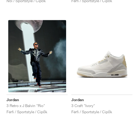
Női / Sportstyle / Cipők
Férfi / Sportstyle / Cipők
Jordan
Jordan
3 Craft "Ivory"
3 Retro x J Balvin "Rio"
Férfi / Sportstyle / Cipők
Férfi / Sportstyle / Cipők