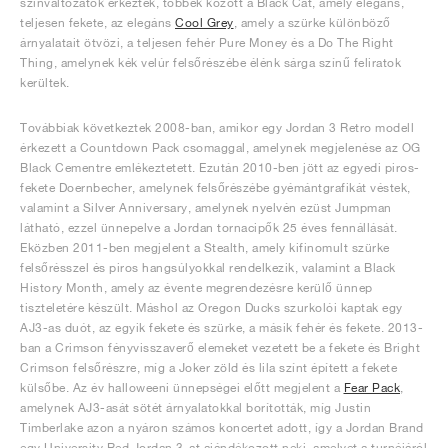
színváltozatok érkeztek, többek között a Black Cat, amely elegáns,
teljesen fekete, az elegáns
Cool Grey
, amely a szürke különböző
árnyalatait ötvözi, a teljesen fehér Pure Money és a Do The Right
Thing, amelynek kék velúr felsőrészébe élénk sárga színű feliratok
kerültek.
Továbbiak következtek 2008-ban, amikor egy Jordan 3 Retro modell
érkezett a Countdown Pack csomaggal, amelynek megjelenése az OG
Black Cementre emlékeztetett. Ezután 2010-ben jött az egyedi piros-
fekete Doernbecher, amelynek felsőrészébe gyémántgrafikát véstek,
valamint a Silver Anniversary, amelynek nyelvén ezüst Jumpman
látható, ezzel ünnepelve a Jordan tornacipők 25 éves fennállását.
Eközben 2011-ben megjelent a Stealth, amely kifinomult szürke
felsőrésszel és piros hangsúlyokkal rendelkezik, valamint a Black
History Month, amely az évente megrendezésre kerülő ünnep
tiszteletére készült. Máshol az Oregon Ducks szurkolói kaptak egy
AJ3-as duót, az egyik fekete és szürke, a másik fehér és fekete. 2013-
ban a Crimson fényvisszaverő elemeket vezetett be a fekete és Bright
Crimson felsőrészre, míg a Joker zöld és lila színt épített a fekete
külsőbe. Az év halloweeni ünnepségei előtt megjelent a
Fear Pack
,
amelynek AJ3-asát sötét árnyalatokkal borították, míg Justin
Timberlake azon a nyáron számos koncertet adott, így a Jordan Brand
egy University Red Jordan 3-at ajándékozott neki, amelyet a turnéjáról