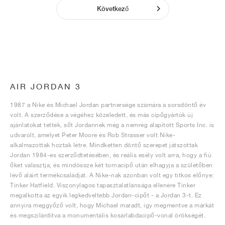
Következő
AIR JORDAN 3
1987 a Nike és Michael Jordan partnersége számára a sorsdöntő év
volt. A szerződése a végéhez közeledett, és más cipőgyártók új
ajánlatokat tettek, sőt Jordannek még a nemrég alapított Sports Inc. is
udvarolt, amelyet Peter Moore és Rob Strasser volt Nike-
alkalmazottak hoztak létre. Mindketten döntő szerepet játszottak
Jordan 1984-es szerződtetésében, és reális esély volt arra, hogy a fiú
őket választja, és mindössze két tornacipő után elhagyja a születőben
lévő aláírt termékcsaládját. A Nike-nak azonban volt egy titkos előnye:
Tinker Hatfield. Viszonylagos tapasztalatlansága ellenére Tinker
megalkotta az egyik legkedveltebb Jordan-cipőt - a Jordan 3-t. Ez
annyira meggyőző volt, hogy Michael maradt, így megmentve a márkát
és megszilárdítva a monumentális kosárlabdacipő-vonal örökségét.