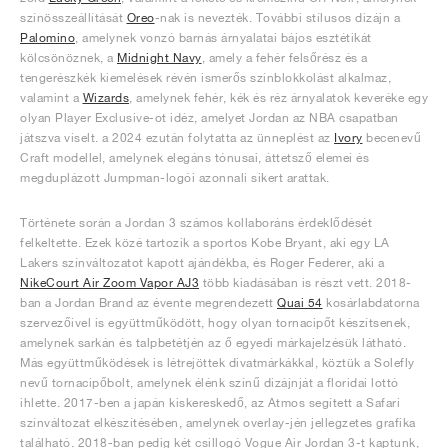
színösszeállítását
Oreo
-nak is nevezték. További stílusos dizájn a
Palomino
, amelynek vonzó barnás árnyalatai bájos esztétikát
kölcsönöznek, a
Midnight Navy
, amely a fehér felsőrész és a
tengerészkék kiemelések révén ismerős színblokkolást alkalmaz,
valamint a
Wizards
, amelynek fehér, kék és réz árnyalatok keveréke egy
olyan Player Exclusive-ot idéz, amelyet Jordan az NBA csapatban
játszva viselt. a 2024 ezután folytatta az ünneplést az
Ivory
becenevű
Craft modellel, amelynek elegáns tónusai, áttetsző elemei és
megduplázott Jumpman-logói azonnali sikert arattak.
Története során a Jordan 3 számos kollaboráns érdeklődését
felkeltette. Ezek közé tartozik a sportos Kobe Bryant, aki egy LA
Lakers színváltozatot kapott ajándékba, és Roger Federer, aki a
NikeCourt Air Zoom Vapor AJ3
több kiadásában is részt vett. 2018-
ban a Jordan Brand az évente megrendezett
Quai 54
kosárlabdatorna
szervezőivel is együttműködött, hogy olyan tornacipőt készítsenek,
amelynek sarkán és talpbetétjén az ő egyedi márkajelzésük látható.
Más együttműködések is létrejöttek divatmárkákkal, köztük a Solefly
nevű tornacipőbolt, amelynek élénk színű dizájnját a floridai lottó
ihlette. 2017-ben a japán kiskereskedő, az Atmos segített a Safari
színváltozat elkészítésében, amelynek overlay-jén jellegzetes grafika
található. 2018-ban pedig két csillogó Vogue Air Jordan 3-t kaptunk,