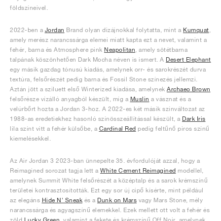
földszíneivel.
2022-ben a
Jordan
Brand olyan dizájnokkal folytatta, mint a
Kumquat
,
amely merész narancssárga elemei miatt kapta ezt a nevet, valamint a
fehér, barna és Atmosphere pink
Neapolitan
, amely sötétbarna
talpának köszönhetően Dark Mocha néven is ismert. A
Desert Elephant
egy másik gazdag tónusú kiadás, amelynek orr- és sarokrészét durva
textúra, felsőrészét pedig barna és Fossil Stone színezés jellemzi.
Aztán jött a sziluett első Winterized kiadása, amelynek
Archaeo Brown
felsőrésze vízálló anyagból készült, míg a
Muslin
a vásznat és a
velúrbőrt hozta a Jordan 3-hoz. A 2022-es két másik színváltozat az
1988-as eredetiekhez hasonló színösszeállítással készült, a
Dark Iris
lila színt vitt a fehér külsőbe, a
Cardinal Red
pedig feltűnő piros színű
kiemelésekkel.
Az Air Jordan 3 2023-ban ünnepelte 35. évfordulóját azzal, hogy a
Reimagined sorozat tagja lett a
White Cement Reimagined
modellel,
amelynek Summit White felsőrészét a középtalp és a sarok krémszínű
területei kontrasztosították. Ezt egy sor új cipő kísérte, mint például
az elegáns
Hide N' Sneak
és a
Dunk on Mars
vagy Mars Stone, mély
narancssárga és agyagszínű elemekkel. Ezek mellett ott volt a fehér és
zöld
Lucky Green
, valamint a fekete és krémszínű Off Noir, amelynek