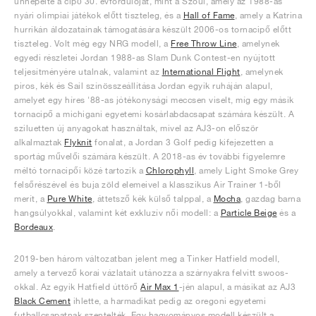
ünnepelte a cipő 30. évfordulóját, mint a Szöul, amely az 1988-as
nyári olimpiai játékok előtt tiszteleg, és a
Hall of Fame
, amely a Katrina
hurrikán áldozatainak támogatására készült 2006-os tornacipő előtt
tiszteleg. Volt még egy NRG modell, a
Free Throw Line
, amelynek
egyedi részletei Jordan 1988-as Slam Dunk Contest-en nyújtott
teljesítményére utalnak, valamint az
International Flight
, amelynek
piros, kék és Sail színösszeállítása Jordan egyik ruháján alapul,
amelyet egy híres '88-as jótékonysági meccsen viselt, míg egy másik
tornacipő a michigani egyetemi kosárlabdacsapat számára készült. A
sziluetten új anyagokat használtak, mivel az AJ3-on először
alkalmaztak
Flyknit
fonalat, a Jordan 3 Golf pedig kifejezetten a
sportág művelői számára készült. A 2018-as év további figyelemre
méltó tornacipői közé tartozik a
Chlorophyll
, amely Light Smoke Grey
felsőrészével és buja zöld elemeivel a klasszikus Air Trainer 1-ből
merít, a
Pure White
, áttetsző kék külső talppal, a
Mocha
, gazdag barna
hangsúlyokkal, valamint két exkluzív női modell: a
Particle Beige
és a
Bordeaux
.
2019-ben három változatban jelent meg a Tinker Hatfield modell,
amely a tervező korai vázlatait utánozza a szárnyakra felvitt swoos-
okkal. Az egyik Hatfield úttörő
Air Max 1
-jén alapul, a másikat az AJ3
Black Cement
ihlette, a harmadikat pedig az oregoni egyetemi
futballcsapatnak szentelték. Egy hagyományos modell készült a