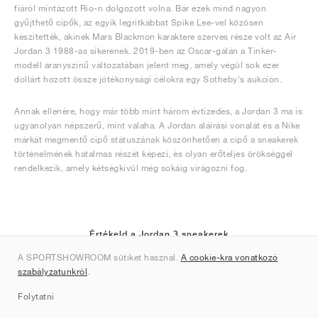
fiáról mintázott Rio-n dolgozott volna. Bár ezek mind nagyon
gyűjthető cipők, az egyik legritkábbat Spike Lee-vel közösen
készítették, akinek Mars Blackmon karaktere szerves része volt az Air
Jordan 3 1988-as sikerének. 2019-ben az Oscar-gálán a Tinker-
modell aranyszínű változatában jelent meg, amely végül sok ezer
dollárt hozott össze jótékonysági célokra egy Sotheby's aukción.
Annak ellenére, hogy már több mint három évtizedes, a Jordan 3 ma is
ugyanolyan népszerű, mint valaha. A Jordan aláírási vonalát és a Nike
márkát megmentő cipő státuszának köszönhetően a cipő a sneakerek
történelmének hatalmas részét képezi, és olyan erőteljes örökséggel
rendelkezik, amely kétségkívül még sokáig virágozni fog.
Értékeld a Jordan 3 sneakerek
A SPORTSHOWROOM sütiket használ.
A cookie-kra vonatkozó
(1)
szabályzatunkról
.
Folytatni