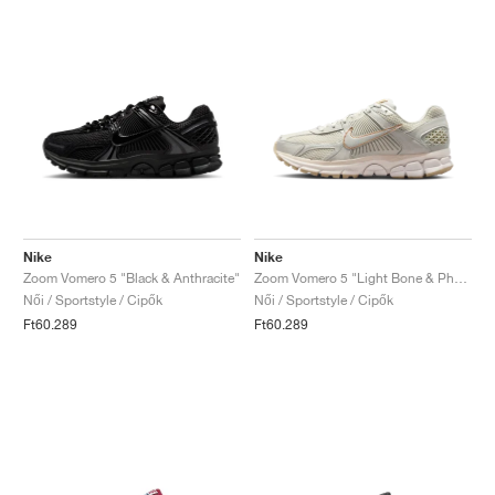
Nike
Nike
Zoom Vomero 5 "Black & Anthracite"
Zoom Vomero 5 "Light Bone & Phantom"
Női / Sportstyle / Cipők
Női / Sportstyle / Cipők
Ft60.289
Ft60.289