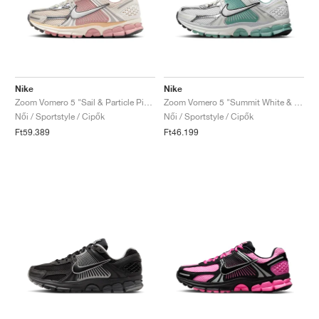
Nike
Nike
Zoom Vomero 5 "Sail & Particle Pink"
Zoom Vomero 5 "Summit White & Cannon"
Női / Sportstyle / Cipők
Női / Sportstyle / Cipők
Ft59.389
Ft46.199