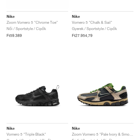
Nike
Nike
Zoom Vomero 5 "Chrome Toe"
Vomero 5 "Chalk & Sail"
Női / Sportstyle / Cipők
Gyerek / Sportstyle / Cipők
Ft59.389
Ft27.954,79
Nike
Nike
Vomero 5 "Triple Black"
Zoom Vomero 5 "Pale Ivory & Smoke Grey"