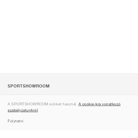
SPORTSHOWROOM
Rólunk
A SPORTSHOWROOM sütiket használ.
A cookie-kra vonatkozó
Kapcsolat
szabályzatunkról
.
Sitemap
Folytatni
Márkák