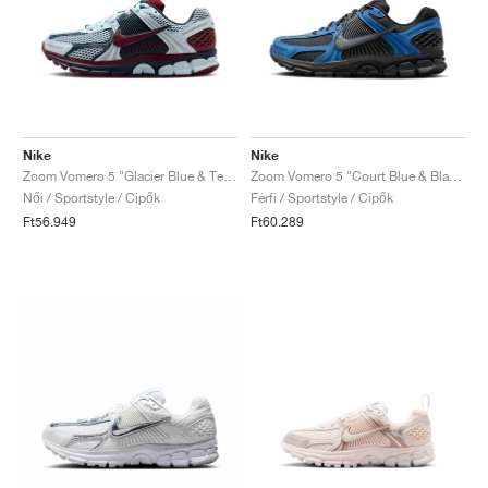
Nike
Nike
Zoom Vomero 5 "Glacier Blue & Team Red"
Zoom Vomero 5 "Court Blue & Black"
Női / Sportstyle / Cipők
Férfi / Sportstyle / Cipők
Ft56.949
Ft60.289