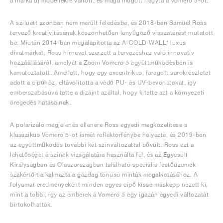
a márka új modellekre váltott, és maga mögött hagyta a Vomero 5-öt.
A sziluett azonban nem merült feledésbe, és 2018-ban Samuel Ross
tervező kreativitásának köszönhetően lenyűgöző visszatérést mutatott
be. Miután 2014-ben megalapította az A-COLD-WALL* luxus
divatmárkát, Ross hírnevet szerzett a tervezéshez való innovatív
hozzáállásáról, amelyet a Zoom Vomero 5 együttműködésben is
kamatoztatott. Amellett, hogy egy excentrikus, faragott sarokrészletet
adott a cipőhöz, eltávolította a védő PU- és UV-bevonatokat, így
emberszabásúvá tette a dizájnt azáltal, hogy kitette azt a környezeti
öregedés hatásainak.
A polarizáló megjelenés ellenére Ross egyedi megközelítése a
klasszikus Vomero 5-öt ismét reflektorfénybe helyezte, és 2019-ben
az együttműködés további két színváltozattal bővült. Ross ezt a
lehetőséget a színek vizsgálatára használta fel, és az Egyesült
Királyságban és Olaszországban található speciális festőüzemek
szakértőit alkalmazta a gazdag tónusú minták megalkotásához. A
folyamat eredményeként minden egyes cipő kissé másképp nézett ki,
mint a többi, így az emberek a Vomero 5 egy igazán egyedi változatát
birtokolhatták.