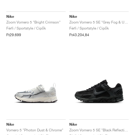
Nike
Nike
Zoom Vomero 5 "Bright Crimson"
Zoom Vomero 5 SE "Grey Fog & University Red"
Férfi / Sportstyle / Cipők
Férfi / Sportstyle / Cipők
Ft29.699
Ft43.204,84
Nike
Nike
Vomero 5 "Photon Dust & Chrome"
Zoom Vomero 5 SE "Black Reflective"