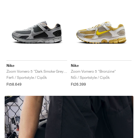
Nike
Nike
Zoom Vomero 5 "Dark Smoke Grey & Vachetta"
Zoom Vomero 5 "Bronzine"
Férfi / Sportstyle / Cipők
Női / Sportstyle / Cipők
Ft58.649
Ft26.399