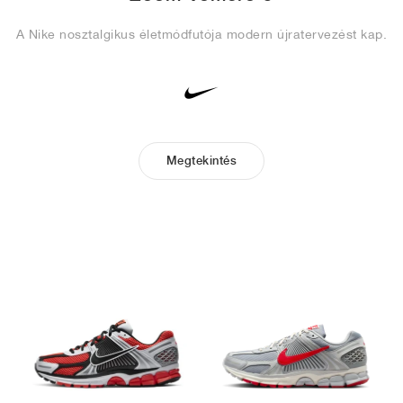
A Nike nosztalgikus életmódfutója modern újratervezést kap.
Megtekintés