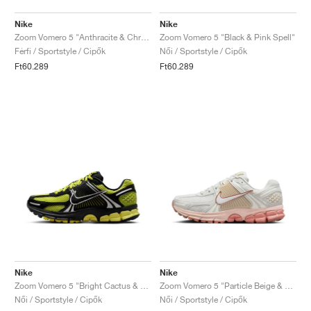
Nike
Nike
Zoom Vomero 5 "Anthracite & Chrome"
Zoom Vomero 5 "Black & Pink Spell"
Férfi / Sportstyle / Cipők
Női / Sportstyle / Cipők
Ft60.289
Ft60.289
Nike
Nike
Zoom Vomero 5 "Bright Cactus & Black"
Zoom Vomero 5 "Particle Beige & Terra Blush"
Női / Sportstyle / Cipők
Női / Sportstyle / Cipők