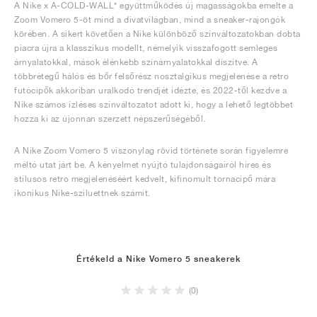
A Nike x A-COLD-WALL* együttműködés új magasságokba emelte a
Zoom Vomero 5-öt mind a divatvilágban, mind a sneaker-rajongók
körében. A sikert követően a Nike különböző színváltozatokban dobta
piacra újra a klasszikus modellt, némelyik visszafogott semleges
árnyalatokkal, mások élénkebb színárnyalatokkal díszítve. A
többrétegű hálós és bőr felsőrész nosztalgikus megjelenése a retro
futócipők akkoriban uralkodó trendjét idézte, és 2022-től kezdve a
Nike számos ízléses színváltozatot adott ki, hogy a lehető legtöbbet
hozza ki az újonnan szerzett népszerűségéből.
A Nike Zoom Vomero 5 viszonylag rövid története során figyelemre
méltó utat járt be. A kényelmet nyújtó tulajdonságairól híres és
stílusos retro megjelenéséért kedvelt, kifinomult tornacipő mára
ikonikus Nike-sziluettnek számít.
Értékeld a Nike Vomero 5 sneakerek
(0)