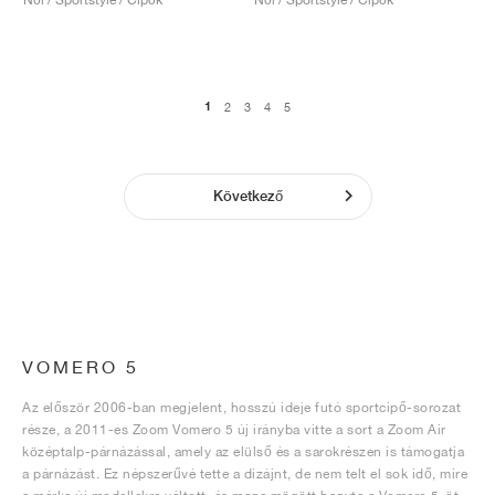
1
2
3
4
5
Következő
VOMERO 5
Az először 2006-ban megjelent, hosszú ideje futó sportcipő-sorozat
része, a 2011-es Zoom Vomero 5 új irányba vitte a sort a Zoom Air
középtalp-párnázással, amely az elülső és a sarokrészen is támogatja
a párnázást. Ez népszerűvé tette a dizájnt, de nem telt el sok idő, mire