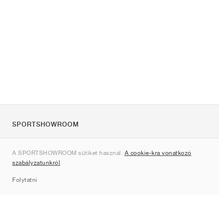
SPORTSHOWROOM
Rólunk
A SPORTSHOWROOM sütiket használ.
A cookie-kra vonatkozó
Kapcsolat
szabályzatunkról
.
Sitemap
Folytatni
Márkák
Nike