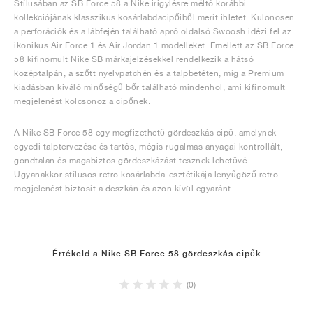
Stílusában az SB Force 58 a Nike irigylésre méltó korábbi
kollekciójának klasszikus kosárlabdacipőiből merít ihletet. Különösen
a perforációk és a lábfején található apró oldalsó Swoosh idézi fel az
ikonikus Air Force 1 és Air Jordan 1 modelleket. Emellett az SB Force
58 kifinomult Nike SB márkajelzésekkel rendelkezik a hátsó
középtalpán, a szőtt nyelvpatchén és a talpbetéten, míg a Premium
kiadásban kiváló minőségű bőr található mindenhol, ami kifinomult
megjelenést kölcsönöz a cipőnek.
A Nike SB Force 58 egy megfizethető gördeszkás cipő, amelynek
egyedi talptervezése és tartós, mégis rugalmas anyagai kontrollált,
gondtalan és magabiztos gördeszkázást tesznek lehetővé.
Ugyanakkor stílusos retro kosárlabda-esztétikája lenyűgöző retro
megjelenést biztosít a deszkán és azon kívül egyaránt.
Értékeld a Nike SB Force 58 gördeszkás cipők
(0)