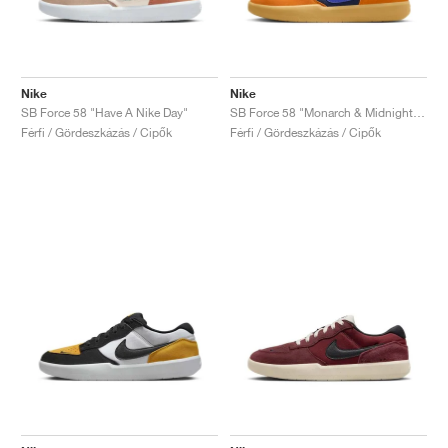
Nike
Nike
SB Force 58 "Have A Nike Day"
SB Force 58 "Monarch & Midnight Navy"
Férfi / Gördeszkázás / Cipők
Férfi / Gördeszkázás / Cipők