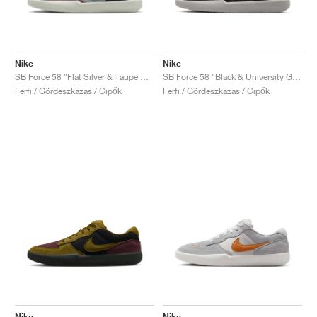
Nike
Nike
SB Force 58 "Flat Silver & Taupe Grey"
SB Force 58 "Black & University Gold"
Férfi / Gördeszkázás / Cipők
Férfi / Gördeszkázás / Cipők
Nike
Nike