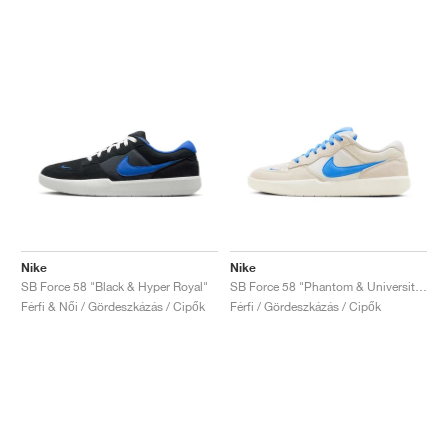
Nike
Nike
SB Force 58 "Black & Hyper Royal"
SB Force 58 "Phantom & University Blue"
Férfi & Női / Gördeszkázás / Cipők
Férfi / Gördeszkázás / Cipők