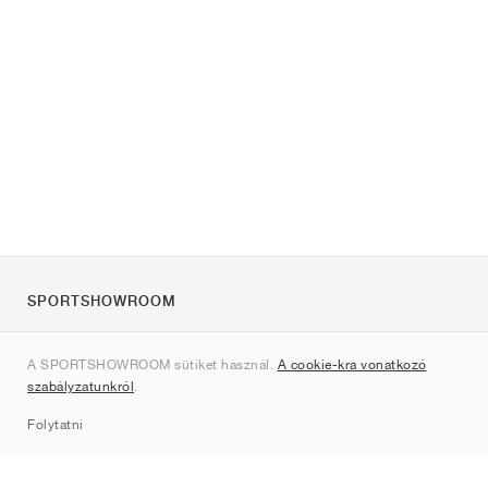
SPORTSHOWROOM
Rólunk
A SPORTSHOWROOM sütiket használ.
A cookie-kra vonatkozó
Kapcsolat
szabályzatunkról
.
Sitemap
Folytatni
Márkák