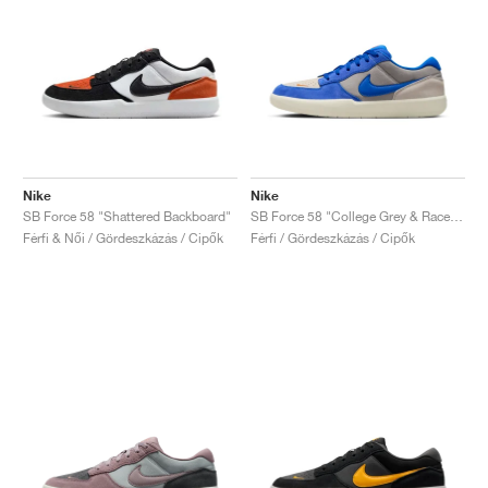
Nike
Nike
SB Force 58 "Shattered Backboard"
SB Force 58 "College Grey & Racer Blue"
Férfi & Női / Gördeszkázás / Cipők
Férfi / Gördeszkázás / Cipők