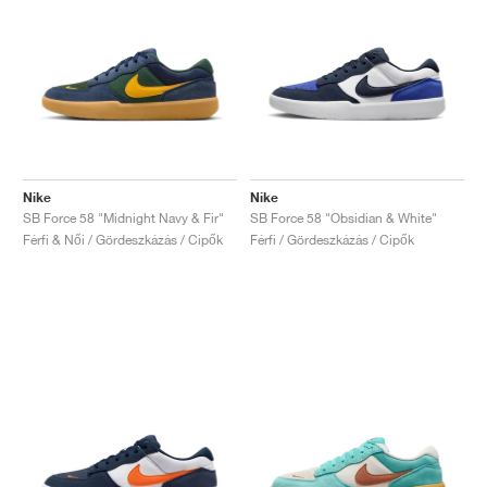
Nike
Nike
SB Force 58 "Midnight Navy & Fir"
SB Force 58 "Obsidian & White"
Férfi & Női / Gördeszkázás / Cipők
Férfi / Gördeszkázás / Cipők