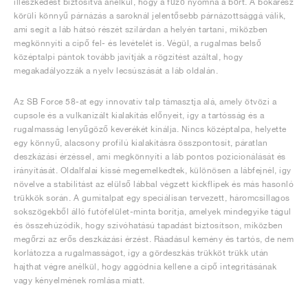
illeszkedést biztosítva anélkül, hogy a fűző nyomná a bőrt. A bokarész
körüli könnyű párnázás a saroknál jelentősebb párnázottsággá válik,
ami segít a láb hátsó részét szilárdan a helyén tartani, miközben
megkönnyíti a cipő fel- és levételét is. Végül, a rugalmas belső
középtalpi pántok tovább javítják a rögzítést azáltal, hogy
megakadályozzák a nyelv lecsúszását a láb oldalán.
Az SB Force 58-at egy innovatív talp támasztja alá, amely ötvözi a
cupsole és a vulkanizált kialakítás előnyeit, így a tartósság és a
rugalmasság lenyűgöző keverékét kínálja. Nincs középtalpa, helyette
egy könnyű, alacsony profilú kialakításra összpontosít, páratlan
deszkázási érzéssel, ami megkönnyíti a láb pontos pozicionálását és
irányítását. Oldalfalai kissé megemelkedtek, különösen a lábfejnél, így
növelve a stabilitást az elülső lábbal végzett kickflipek és más hasonló
trükkök során. A gumitalpat egy speciálisan tervezett, háromcsillagos
sokszögekből álló futófelület-minta borítja, amelyek mindegyike tágul
és összehúzódik, hogy szívóhatású tapadást biztosítson, miközben
megőrzi az erős deszkázási érzést. Ráadásul kemény és tartós, de nem
korlátozza a rugalmasságot, így a gördeszkás trükköt trükk után
hajthat végre anélkül, hogy aggódnia kellene a cipő integritásának
vagy kényelmének romlása miatt.