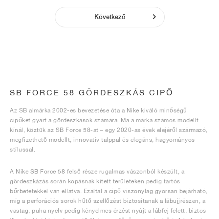
Következő
SB FORCE 58 GÖRDESZKÁS CIPŐ
Az SB almárka 2002-es bevezetése óta a Nike kiváló minőségű
cipőket gyárt a gördeszkások számára. Ma a márka számos modellt
kínál, köztük az SB Force 58-at – egy 2020-as évek elejéről származó,
megfizethető modellt, innovatív talppal és elegáns, hagyományos
stílussal.
A Nike SB Force 58 felső része rugalmas vászonból készült, a
gördeszkázás során kopásnak kitett területeken pedig tartós
bőrbetétekkel van ellátva. Ezáltal a cipő viszonylag gyorsan bejárható,
míg a perforációs sorok hűtő szellőzést biztosítanak a lábujjrészen, a
vastag, puha nyelv pedig kényelmes érzést nyújt a lábfej felett, biztos