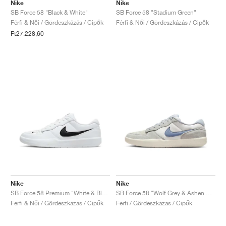
FIELD GENERAL
CRAZE
ADIRACER
MULE
471
GEL-CUMULUS 16
G.T. CUT
FORCE 58
TEKKIRA CUP
508
JORDAN
Nike
Nike
SB Force 58 "Black & White"
SB Force 58 "Stadium Green"
Férfi & Női / Gördeszkázás / Cipők
Férfi & Női / Gördeszkázás / Cipők
KILLSHOT 2
MOTO 2K
ITALIA
LEGACY 312
ALLERDALE
G.T. FUTURE
PS8
ALOHA SUPER
600
Ft27.228,60
TOTAL 90
PHENOMENA
FORUM
JUMPMAN JACK
2000
VERTEBRAE
808
AVA ROVER
1000
HAMBURG
204L
AIR MAX 95
933
MIND
860V2
AIR RIFT
Nike
Nike
SB Force 58 Premium "White & Black"
SB Force 58 "Wolf Grey & Ashen Slate"
Férfi & Női / Gördeszkázás / Cipők
Férfi / Gördeszkázás / Cipők