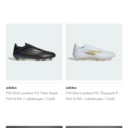
adidas
adidas
F50 Elite Laceless FG "Dark Spark Pack"
F50 Elite Laceless FG "Dayspark Pack"
Férfi & Női / Labdarúgás / Cipők
Férfi & Női / Labdarúgás / Cipők