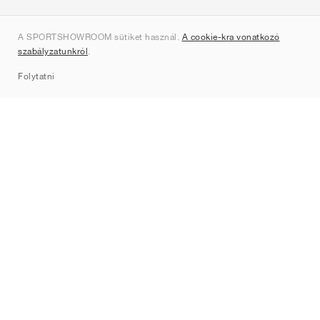
Rólunk
A SPORTSHOWROOM sütiket használ.
A cookie-kra vonatkozó
Kapcsolat
szabályzatunkról
.
Sitemap
Folytatni
Márkák
Nike
Jordan
adidas
New Balance
ASICS
PUMA
Converse
Vans
Hoka
Salomon