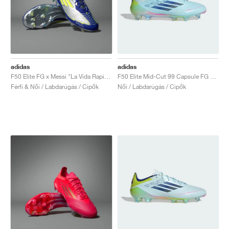
adidas
adidas
F50 Elite FG x Messi "La Vida Rapida Pack"
F50 Elite Mid-Cut 99 Capsule FG "Stellar Icon Pack"
Férfi & Női / Labdarúgás / Cipők
Női / Labdarúgás / Cipők