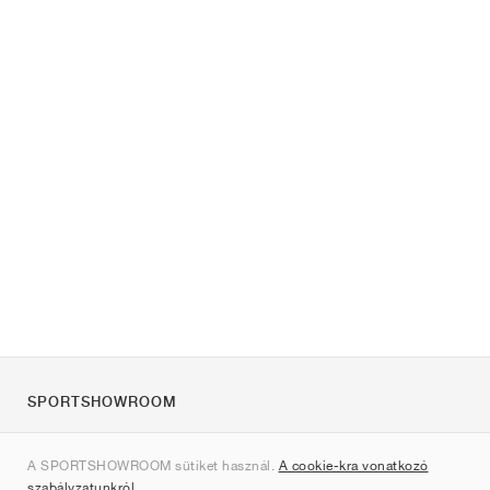
SPORTSHOWROOM
Rólunk
A SPORTSHOWROOM sütiket használ.
A cookie-kra vonatkozó
Kapcsolat
szabályzatunkról
.