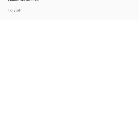
Sitemap
Folytatni
Márkák
Nike
Jordan
adidas
New Balance
ASICS
PUMA
Converse
Vans
Hoka
Salomon
On
Saucony
Mizuno