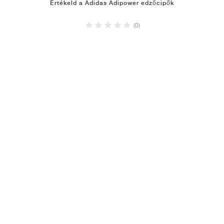
Értékeld a Adidas Adipower edzőcipők
(0)