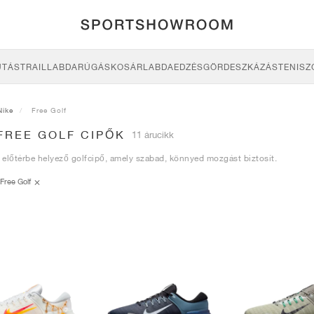
UTÁS
TRAIL
LABDARÚGÁS
KOSÁRLABDA
EDZÉS
GÖRDESZKÁZÁS
TENISZ
Nike
Free Golf
FREE GOLF CIPŐK
11 árucikk
előtérbe helyező golfcipő, amely szabad, könnyed mozgást biztosít.
Free Golf