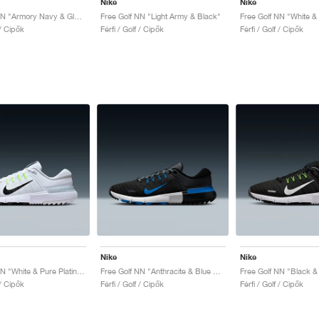
Nike
Nike
Free Golf NN "Armory Navy & Glacier Blue"
Free Golf NN "Light Army & Black"
Free Golf NN "White &
 / Cipők
Férfi / Golf / Cipők
Férfi / Golf / Cipők
Nike
Nike
Free Golf NN "White & Pure Platinum"
Free Golf NN "Anthracite & Blue Hero"
Free Golf NN "Black &
 / Cipők
Férfi / Golf / Cipők
Férfi / Golf / Cipők