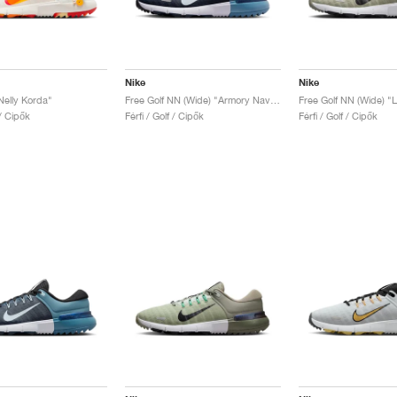
Nike
Nike
Nelly Korda"
Free Golf NN (Wide) "Armory Navy & Glacier Blue"
 / Cipők
Férfi / Golf / Cipők
Férfi / Golf / Cipők