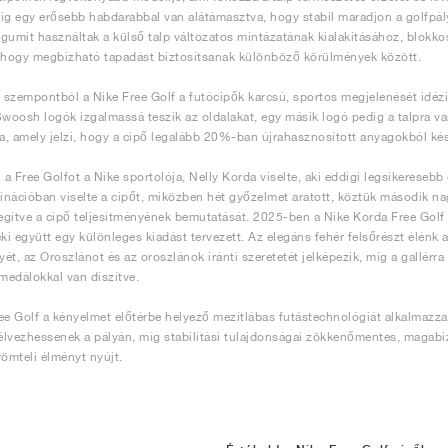
ig egy erősebb habdarabbal van alátámasztva, hogy stabil maradjon a golfpál
gumit használtak a külső talp változatos mintázatának kialakításához, blokkos
 hogy megbízható tapadást biztosítsanak különböző körülmények között.
i szempontból a Nike Free Golf a futócipők karcsú, sportos megjelenését idéz
Swoosh logók izgalmassá teszik az oldalakat, egy másik logó pedig a talpra va
va, amely jelzi, hogy a cipő legalább 20%-ban újrahasznosított anyagokból kés
a Free Golfot a Nike sportolója, Nelly Korda viselte, aki eddigi legsikeresebb 
nációban viselte a cipőt, miközben hét győzelmet aratott, köztük második 
segítve a cipő teljesítményének bemutatását. 2025-ben a Nike Korda Free Golf 
eki együtt egy különleges kiadást tervezett. Az elegáns fehér felsőrészt élénk
yét, az Oroszlánot és az oroszlánok iránti szeretetét jelképezik, míg a gallérra
 medálokkal van díszítve.
ee Golf a kényelmet előtérbe helyező mezítlábas futástechnológiát alkalmazz
lvezhessenek a pályán, míg stabilitási tulajdonságai zökkenőmentes, magabiz
römteli élményt nyújt.