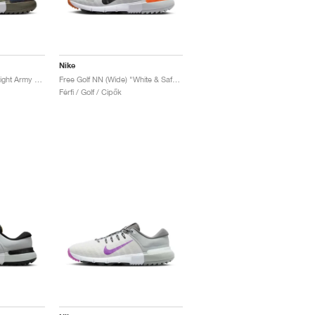
Nike
Free Golf NN (Wide) "Light Army & Black"
Free Golf NN (Wide) "White & Safety Orange"
Férfi / Golf / Cipők