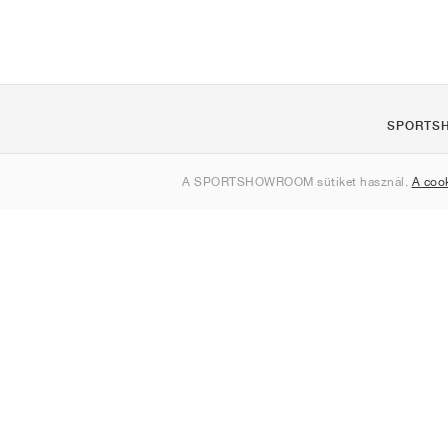
SPORTS
Rólunk
A SPORTSHOWROOM sütiket használ.
A coo
Kapcsolat
Sitemap