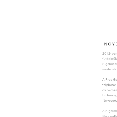
INGY
2012-ben 
futócipők
rugalmass
modellek 
A Free Go
talpbetét
csipkeszál
biztonság
fényesség
A rugalma
Nike golf