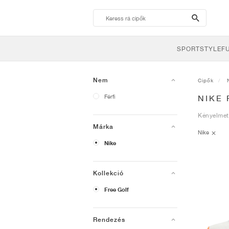
search-
btn
SPORTSTYLE
F
Nem
Cipők
Férfi
NIKE 
Kényelmet 
Márka
Nike
Nike
Kollekció
Free Golf
Rendezés