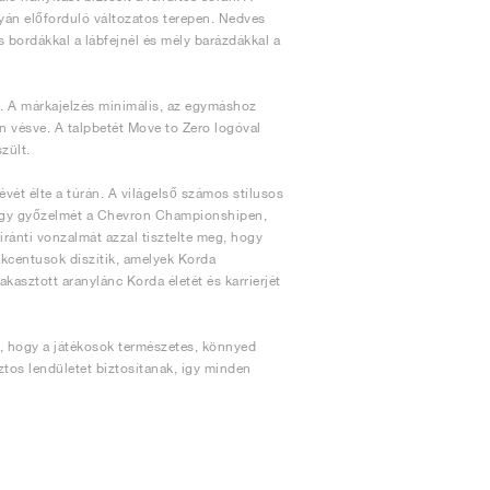
yán előforduló változatos terepen. Nedves
 bordákkal a lábfejnél és mély barázdákkal a
i. A márkajelzés minimális, az egymáshoz
n vésve. A talpbetét Move to Zero logóval
zült.
évét élte a túrán. A világelső számos stílusos
nagy győzelmét a Chevron Championshipen,
iránti vonzalmát azzal tisztelte meg, hogy
 akcentusok díszítik, amelyek Korda
 akasztott aranylánc Korda életét és karrierjét
a, hogy a játékosok természetes, könnyed
tos lendületet biztosítanak, így minden