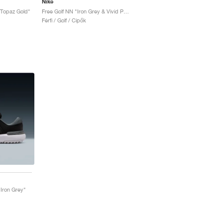
Nike
 Topaz Gold"
Free Golf NN "Iron Grey & Vivid Purple"
Férfi / Golf / Cipők
 Iron Grey"