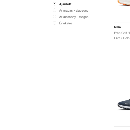
Ajánlott
Ár magas - alacsony
Ár alacsony - magas
Értékelés
Nike
Free Golf "
Férfi / Golf