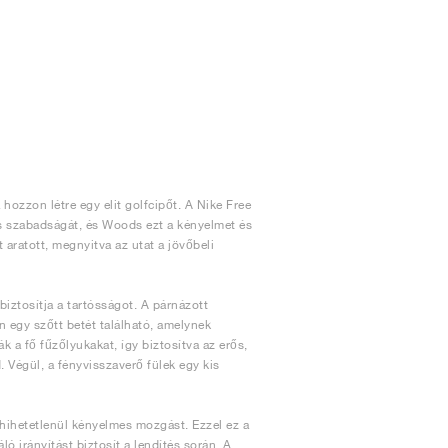
hozzon létre egy elit golfcipőt. A Nike Free
s szabadságát, és Woods ezt a kényelmet és
t aratott, megnyitva az utat a jövőbeli
biztosítja a tartósságot. A párnázott
n egy szőtt betét található, amelynek
ják a fő fűzőlyukakat, így biztosítva az erős,
 Végül, a fényvisszaverő fülek egy kis
 hihetetlenül kényelmes mozgást. Ezzel ez a
ó irányítást biztosít a lendítés során. A