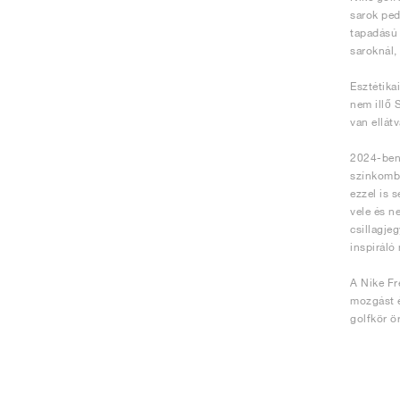
sarok ped
tapadású 
saroknál,
Esztétika
nem illő 
van ellát
2024-ben 
színkombi
ezzel is 
vele és n
csillagjeg
inspiráló
A Nike Fr
mozgást é
golfkör ö