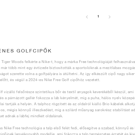
1
ENES GOLFCIPŐK
Tiger Woods felkérte a Nike-t, hogy a márka Free technológiáját felhasználva 
 már több mint egy évtizede biztosították a sportolóknak a mezítlábas mozgá
ágot szerette volna a golfpályára is átültetni. Az így elkészült cipő nagy siker
előtt, és végül a 2024-es Nike Free Golf cipőhöz vezetett.
lf vízálló felsőrésze szintetikus bőr és textil anyagok keverékéből készül, ami 
 és a párnázott gallér fokozza a láb kényelmét, míg a puha, hálós nyelv közepé
ai tartják a helyén. A talphoz rögzített és az oldalról kiálló Brio kábelek alkot
os, mégis könnyű illeszkedést, míg a szilárd műanyag sarokrész stabilitást ad.
et adnak a lábfej mindkét oldalának.
s Nike Free technológia a talp első felét fedi, elősegítve a szabad, könnyű és
cipőinek legvékonyabb modellje, ami fokozza a talp természetes érzetét és kivál