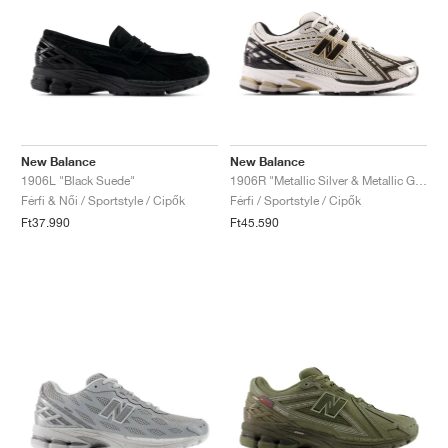
New Balance
New Balance
1906L "Black Suede"
1906R "Metallic Silver & Metallic Gold"
Férfi & Női / Sportstyle / Cipők
Férfi / Sportstyle / Cipők
Ft37.990
Ft45.590