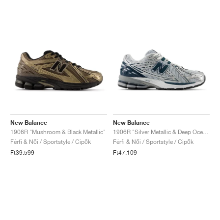
New Balance
New Balance
1906R "Mushroom & Black Metallic"
1906R "Silver Metallic & Deep Ocean"
Férfi & Női / Sportstyle / Cipők
Férfi & Női / Sportstyle / Cipők
Ft39.599
Ft47.109