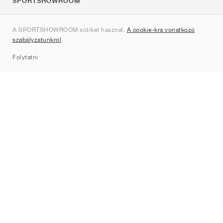
SPORTSHOWROOM
Rólunk
A SPORTSHOWROOM sütiket használ.
A cookie-kra vonatkozó
Kapcsolat
szabályzatunkról
.
Sitemap
Folytatni
Márkák
Nike
Jordan
adidas
New Balance
ASICS
PUMA
Converse
Vans
Hoka
Salomon