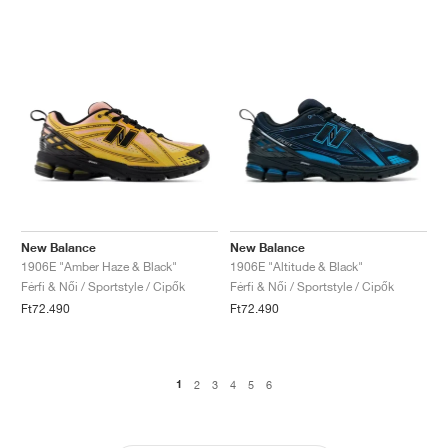
New Balance
New Balance
1906E "Amber Haze & Black"
1906E "Altitude & Black"
Férfi & Női / Sportstyle / Cipők
Férfi & Női / Sportstyle / Cipők
Ft72.490
Ft72.490
1
2
3
4
5
6