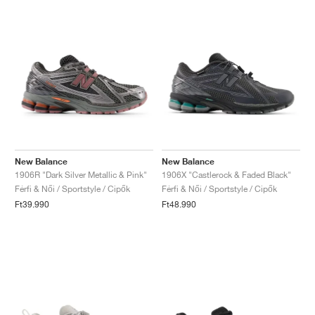
New Balance
New Balance
1906R "Dark Silver Metallic & Pink"
1906X "Castlerock & Faded Black"
Férfi & Női / Sportstyle / Cipők
Férfi & Női / Sportstyle / Cipők
Ft39.990
Ft48.990