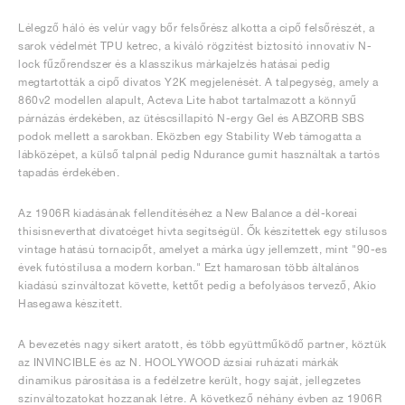
Lélegző háló és velúr vagy bőr felsőrész alkotta a cipő felsőrészét, a
sarok védelmét TPU ketrec, a kiváló rögzítést biztosító innovatív N-
lock fűzőrendszer és a klasszikus márkajelzés hatásai pedig
megtartották a cipő divatos Y2K megjelenését. A talpegység, amely a
860v2 modellen alapult, Acteva Lite habot tartalmazott a könnyű
párnázás érdekében, az ütéscsillapító N-ergy Gel és ABZORB SBS
podok mellett a sarokban. Eközben egy Stability Web támogatta a
lábközépet, a külső talpnál pedig Ndurance gumit használtak a tartós
tapadás érdekében.
Az 1906R kiadásának fellendítéséhez a New Balance a dél-koreai
thisisneverthat divatcéget hívta segítségül. Ők készítettek egy stílusos
vintage hatású tornacipőt, amelyet a márka úgy jellemzett, mint "90-es
évek futóstílusa a modern korban." Ezt hamarosan több általános
kiadású színváltozat követte, kettőt pedig a befolyásos tervező, Akio
Hasegawa készített.
A bevezetés nagy sikert aratott, és több együttműködő partner, köztük
az INVINCIBLE és az N. HOOLYWOOD ázsiai ruházati márkák
dinamikus párosítása is a fedélzetre került, hogy saját, jellegzetes
színváltozatokat hozzanak létre. A következő néhány évben az 1906R