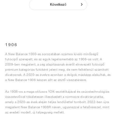
Következő
1906
A New Balance 1000-es sorozatában számos kiváló minőségű
futócipő szerepelt, és az egyik legelismertebb az 1906-os volt. A
2009-ben megjelent, a cég alapításának évéről elnevezett futócipő
prémium kategóriás futóként jelent meg, de nem feltétlenül számított
divatosnak. A 2020-as évekre azonban a dolgok másképp alakultak, és
a New Balance 1906 készen állt az átütő visszatérésre.
Az 1906-os a maga stílusos Y2K-esztétikájával és csúcstechnológiás
összetevőivel tökéletesen illeszkedett a normcore divatirányzatba,
amely a 2020-as évek elején teljes lendülettel tombolt. 2022-ben újra
megjelent New Balance 1906R néven, ugyanazzal a felsőrésszel, mint
az eredeti modell, új talpegység mellett.