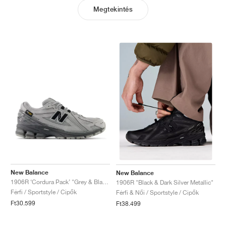
Megtekintés
New Balance
New Balance
1906R ‘Cordura Pack’ "Grey & Black"
1906R "Black & Dark Silver Metallic"
Férfi / Sportstyle / Cipők
Férfi & Női / Sportstyle / Cipők
Ft30.599
Ft38.499