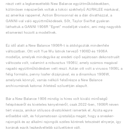
részt vett a legkeresettebb New Balance együttműködésekben,
különösen népszerűek voltak a tokiói székhelyű AURALEE márkával,
az amerikai rapperrel, Action Bronsonnal és a dán divatházzal, a
GANNI-val való együttműködések. Sőt, Taylor Swiftet gyakran
láthattuk a GANNI 1906R "Egret" modelljét viselni, ami még nagyobb
elismerést hozott a modellnek.
Ez idő alatt a New Balance 1906R-t is átdolgozták mindenféle
változatban. Ott volt Yue Wu látnok tervező 1906D és 1906A
modellje, amelyek mindegyike az eredeti cipő sajátosan dekonstruált
változata volt, valamint a robusztus 1906U, amely számos magával
ragadó együttműködésben vett részt. Aztán ott volt a vírusos 1906L a
félig formális, penny loafer dizájnjával, és a dinamikus 1906W,
amelynek könnyű, varrás nélküli felsőrésze a New Balance
archívumának katonai ihletésű sziluettjén alapult.
Bár a New Balance 1906 mindig is híres volt kiváló minőségű
felépítéséről és kivételes kényelméről, csak 2022-ben, 1906R néven
tért vissza, amikor stílusos divatcikként ismerték el. Azóta egyre
erősebbé vált, és folyamatosan újratalálja magát, hogy a sneaker-
rajongók és az alkalmi rajongók széles körének tetszését elnyerje, így
korának egyik legkedveltebb sziluettjévé vált.