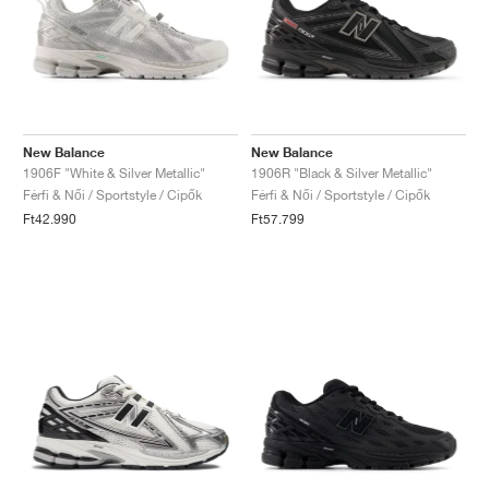
New Balance
New Balance
1906F "White & Silver Metallic"
1906R "Black & Silver Metallic"
Férfi & Női / Sportstyle / Cipők
Férfi & Női / Sportstyle / Cipők
Ft42.990
Ft57.799