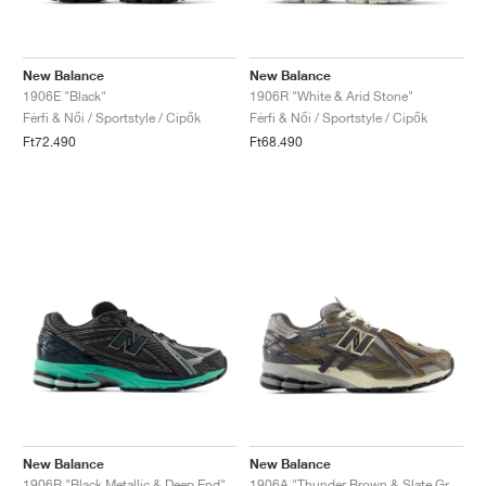
New Balance
New Balance
1906E "Black"
1906R "White & Arid Stone"
Férfi & Női / Sportstyle / Cipők
Férfi & Női / Sportstyle / Cipők
Ft72.490
Ft68.490
New Balance
New Balance
1906R "Black Metallic & Deep End"
1906A "Thunder Brown & Slate Grey"