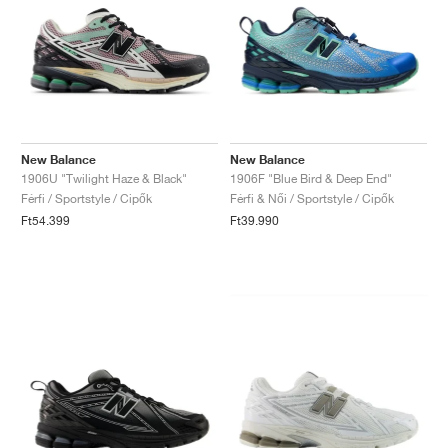
New Balance
New Balance
1906U "Twilight Haze & Black"
1906F "Blue Bird & Deep End"
Férfi / Sportstyle / Cipők
Férfi & Női / Sportstyle / Cipők
Ft54.399
Ft39.990