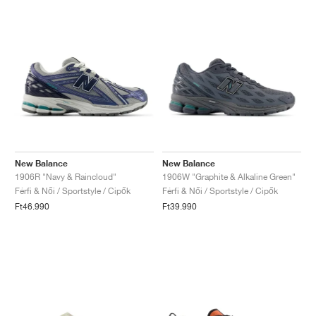
New Balance
New Balance
1906R "Navy & Raincloud"
1906W "Graphite & Alkaline Green"
Férfi & Női / Sportstyle / Cipők
Férfi & Női / Sportstyle / Cipők
Ft46.990
Ft39.990