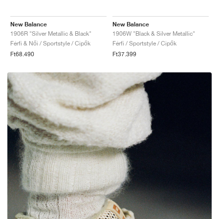
New Balance
New Balance
1906R "Silver Metallic & Black"
1906W "Black & Silver Metallic"
Férfi & Női / Sportstyle / Cipők
Férfi / Sportstyle / Cipők
Ft68.490
Ft37.399