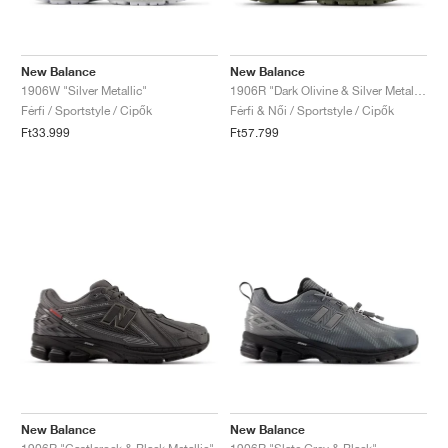
New Balance
New Balance
1906W "Silver Metallic"
1906R "Dark Olivine & Silver Metallic"
Férfi / Sportstyle / Cipők
Férfi & Női / Sportstyle / Cipők
Ft33.999
Ft57.799
New Balance
New Balance