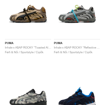
PUMA
PUMA
Inhale x A$AP ROCKY "Toasted Almond & Black"
Inhale x A$AP ROCKY "Reflective Silver"
Férfi & Női / Sportstyle / Cipők
Férfi & Női / Sportstyle / Cipők