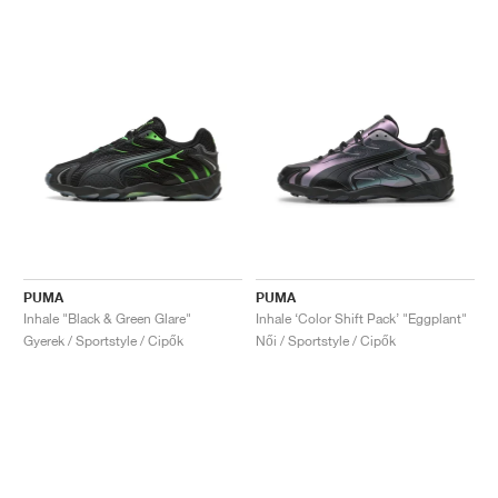
PUMA
PUMA
Inhale "Black & Green Glare"
Inhale ‘Color Shift Pack’ "Eggplant"
Gyerek / Sportstyle / Cipők
Női / Sportstyle / Cipők