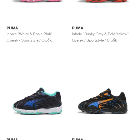
PUMA
PUMA
Inhale "White & Posie Pink"
Inhale "Dusky Grey & Pelé Yellow"
Gyerek / Sportstyle / Cipők
Gyerek / Sportstyle / Cipők
PUMA
PUMA