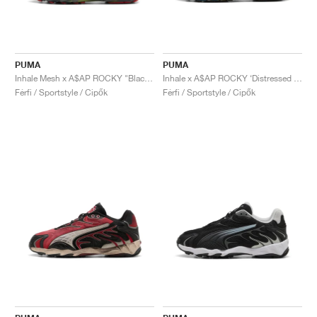
PUMA
PUMA
Inhale Mesh x A$AP ROCKY "Black & Lime Pow"
Inhale x A$AP ROCKY ‘Distressed Pack’ "Warm White & Black"
Férfi / Sportstyle / Cipők
Férfi / Sportstyle / Cipők