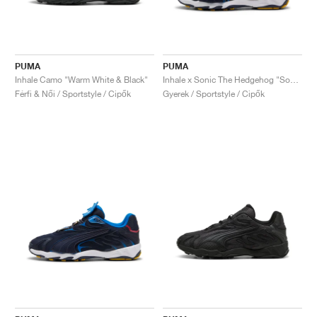
PUMA
PUMA
Inhale Camo "Warm White & Black"
Inhale x Sonic The Hedgehog "Sonic"
Férfi & Női / Sportstyle / Cipők
Gyerek / Sportstyle / Cipők