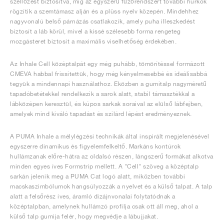
szellőzést biztosítva, míg az egyszerű fűzőrendszert további hurkok
rögzítik a szemtámasz alján és a plüss nyelv közepén. Mindehhez
nagyvonalú belső párnázás csatlakozik, amely puha illeszkedést
biztosít a láb körül, mivel a kissé szélesebb forma rengeteg
mozgásteret biztosít a maximális viselhetőség érdekében.
Az Inhale Cell középtalpát egy még puhább, tömörítéssel formázott
CMEVA habbal frissítettük, hogy még kényelmesebbé és ideálisabbá
tegyük a mindennapi használathoz. Eközben a gumitalp nagyméretű
tapadóbetétekkel rendelkezik a sarok alatt, stabil támasztékkal a
lábközépen keresztül, és kúpos sarkak soraival az elülső lábfejben,
amelyek mind kiváló tapadást és szilárd lépést eredményeznek.
A PUMA Inhale a mélylégzési technikák által inspirált megjelenésével
egyszerre dinamikus és figyelemfelkeltő. Markáns kontúrok
hullámzanak előre-hátra az oldalsó részen, lángszerű formákat alkotva
minden egyes íves Formstrip mellett. A "Cell" szöveg a középtalp
sarkán jelenik meg a PUMA Cat logó alatt, miközben további
macskaszimbólumok hangsúlyozzák a nyelvet és a külső talpat. A talp
alatt a felsőrész íves, áramló dizájnvonalai folytatódnak a
középtalpban, amelynek hullámzó profilja csak ott áll meg, ahol a
külső talp gumija felér, hogy megvédje a lábujjakat.