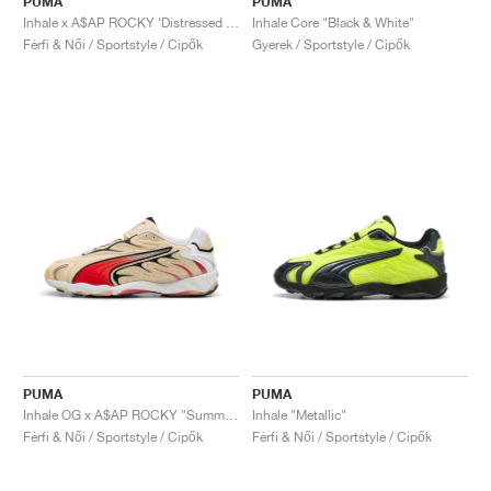
PUMA
PUMA
Inhale x A$AP ROCKY ‘Distressed Pack’ "Black & Pop Red"
Inhale Core "Black & White"
Férfi & Női / Sportstyle / Cipők
Gyerek / Sportstyle / Cipők
PUMA
PUMA
Inhale OG x A$AP ROCKY "Summer Melon & High Risk Red"
Inhale "Metallic"
Férfi & Női / Sportstyle / Cipők
Férfi & Női / Sportstyle / Cipők