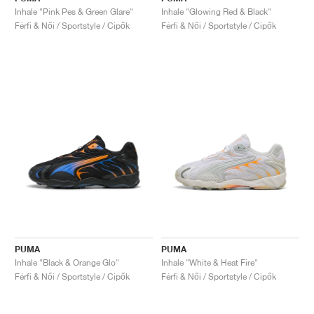
Inhale "Pink Pes & Green Glare"
Inhale "Glowing Red & Black"
Férfi & Női / Sportstyle / Cipők
Férfi & Női / Sportstyle / Cipők
PUMA
PUMA
Inhale "Black & Orange Glo"
Inhale "White & Heat Fire"
Férfi & Női / Sportstyle / Cipők
Férfi & Női / Sportstyle / Cipők