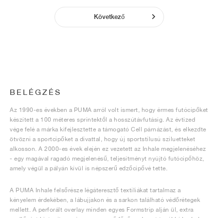
Következő
BELÉGZÉS
Az 1990-es években a PUMA arról volt ismert, hogy érmes futócipőket
készített a 100 méteres sprintektől a hosszútávfutásig. Az évtized
vége felé a márka kifejlesztette a támogató Cell párnázást, és elkezdte
ötvözni a sportcipőket a divattal, hogy új sportstílusú sziluetteket
alkosson. A 2000-es évek elején ez vezetett az Inhale megjelenéséhez
- egy magával ragadó megjelenésű, teljesítményt nyújtó futócipőhöz,
amely végül a pályán kívül is népszerű edzőcipővé tette.
A PUMA Inhale felsőrésze légáteresztő textíliákat tartalmaz a
kényelem érdekében, a lábujjakon és a sarkon található védőrétegek
mellett. A perforált overlay minden egyes Formstrip alján ül, extra