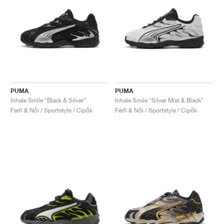
PUMA
PUMA
Inhale Smile "Black & Silver"
Inhale Smile "Silver Mist & Black"
Férfi & Női / Sportstyle / Cipők
Férfi & Női / Sportstyle / Cipők