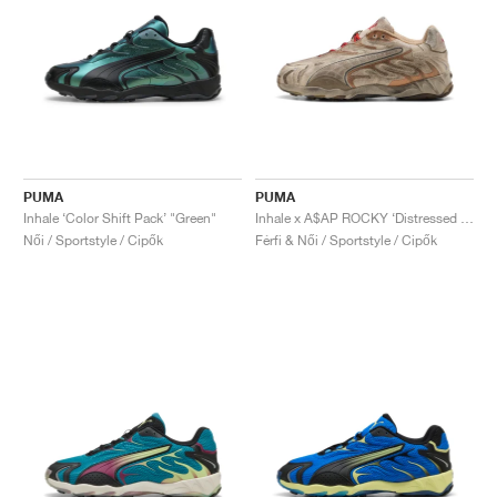
PUMA
PUMA
Inhale ‘Color Shift Pack’ "Green"
Inhale x A$AP ROCKY ‘Distressed Pack’ "Alpine Snow"
Női / Sportstyle / Cipők
Férfi & Női / Sportstyle / Cipők