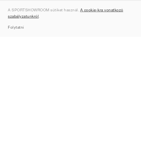
Rólunk
A SPORTSHOWROOM sütiket használ.
A cookie-kra vonatkozó
Kapcsolat
szabályzatunkról
.
Sitemap
Folytatni
Márkák
Nike
Jordan
adidas
New Balance
ASICS
PUMA
Converse
Vans
Hoka
Salomon
On