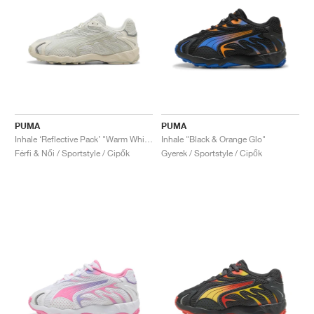
PUMA
PUMA
Inhale ‘Reflective Pack’ "Warm White"
Inhale "Black & Orange Glo"
Férfi & Női / Sportstyle / Cipők
Gyerek / Sportstyle / Cipők