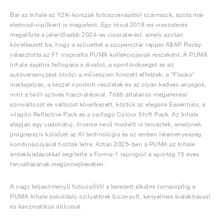
Bár az Inhale az Y2K-korszak futószcénájából származik, azóta már
életmód-cipőként is megjelent. Egy rövid 2019-es visszatérés
megelőzte a jelentősebb 2024-es visszatérést, amely azután
következett be, hogy a sziluettet a szupersztár rapper A$AP Rocky
választotta az F1 inspirálta PUMA kollekciójának részeként. A PUMA
Inhale sajátos felfogása a divatot, a sportörökséget és az
autóversenyzést ötvözi a művészien hímzett effektek, a "Flacko"
márkajelzés, a kézzel nyomott részletek és az olyan kedves anyagok,
mint a twill-szövés használatával. Több általános megjelenési
színváltozat és változat következett, köztük az elegáns Essentials, a
világító Reflective Pack és a csillogó Colour Shift Pack. Az Inhale
alapján egy vadonatúj, Inverse nevű modellt is terveztek, amelynek
progresszív külsőjét az AI technológia és az emberi leleményesség
kombinációjával hozták létre. Aztán 2025-ben a PUMA az Inhale
emlékkiadásokkal segítette a Forma-1 rajongóit a sportág 75 éves
fennállásának megünneplésében.
A nagy teljesítményű futócipőtől a keresett alkalmi tornacipőig a
PUMA Inhale sokoldalú sziluettnek bizonyult, kényelmes kialakítással
és karizmatikus stílussal.