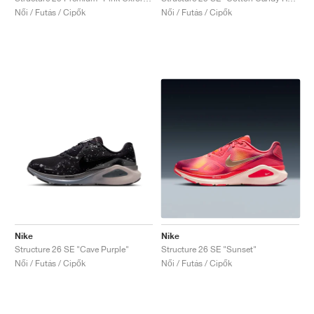
Női / Futás / Cipők
Női / Futás / Cipők
Nike
Nike
Structure 26 SE "Cave Purple"
Structure 26 SE "Sunset"
Női / Futás / Cipők
Női / Futás / Cipők