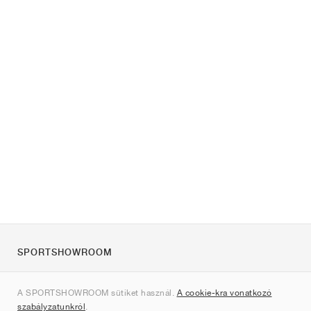
SPORTSHOWROOM
Rólunk
A SPORTSHOWROOM sütiket használ.
A cookie-kra vonatkozó
Kapcsolat
szabályzatunkról
.