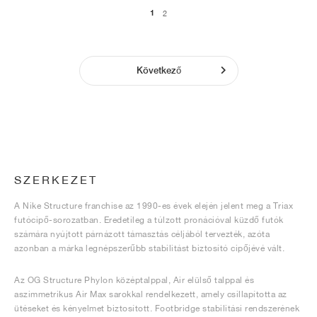
1
2
Következő
SZERKEZET
A Nike Structure franchise az 1990-es évek elején jelent meg a Triax
futócipő-sorozatban. Eredetileg a túlzott pronációval küzdő futók
számára nyújtott párnázott támasztás céljából tervezték, azóta
azonban a márka legnépszerűbb stabilitást biztosító cipőjévé vált.
Az OG Structure Phylon középtalppal, Air elülső talppal és
aszimmetrikus Air Max sarokkal rendelkezett, amely csillapította az
ütéseket és kényelmet biztosított. Footbridge stabilitási rendszerének