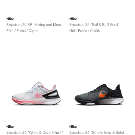
Nike
Nike
Structure 25 SE "Mixing and Matching"
Structure 25 "Sail & Buff Gold"
Férfi / Futás / Cipők
Női / Futás / Cipők
Nike
Nike
Structure 25 "White & Coral Chalk"
Structure 25 "Smoke Grey & Safety Orange"