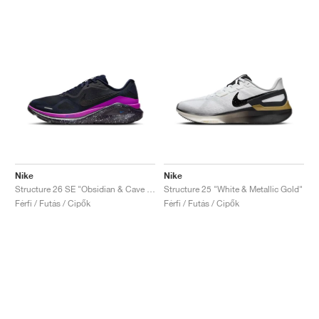
Nike
Nike
Structure 26 SE "Obsidian & Cave Purple"
Structure 25 "White & Metallic Gold"
Férfi / Futás / Cipők
Férfi / Futás / Cipők