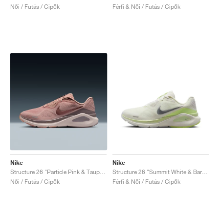
Női / Futás / Cipők
Férfi & Női / Futás / Cipők
Nike
Nike
Structure 26 "Particle Pink & Taupe Grey"
Structure 26 "Summit White & Barely Volt"
Női / Futás / Cipők
Férfi & Női / Futás / Cipők