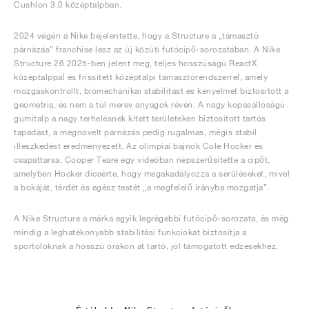
Cushlon 3.0 középtalpban.
2024 végén a Nike bejelentette, hogy a Structure a „támasztó
párnázás” franchise lesz az új közúti futócipő-sorozatában. A Nike
Structure 26 2025-ben jelent meg, teljes hosszúságú ReactX
középtalppal és frissített középtalpi támasztórendszerrel, amely
mozgáskontrollt, biomechanikai stabilitást és kényelmet biztosított a
geometria, és nem a túl merev anyagok révén. A nagy kopásállóságú
gumitalp a nagy terhelésnek kitett területeken biztosított tartós
tapadást, a megnövelt párnázás pedig rugalmas, mégis stabil
illeszkedést eredményezett. Az olimpiai bajnok Cole Hocker és
csapattársa, Cooper Teare egy videóban népszerűsítette a cipőt,
amelyben Hocker dicsérte, hogy megakadályozza a sérüléseket, mivel
a bokáját, térdét és egész testét „a megfelelő irányba mozgatja”.
A Nike Structure a márka egyik legrégebbi futócipő-sorozata, és még
mindig a leghatékonyabb stabilitási funkciókat biztosítja a
sportolóknak a hosszú órákon át tartó, jól támogatott edzésekhez.