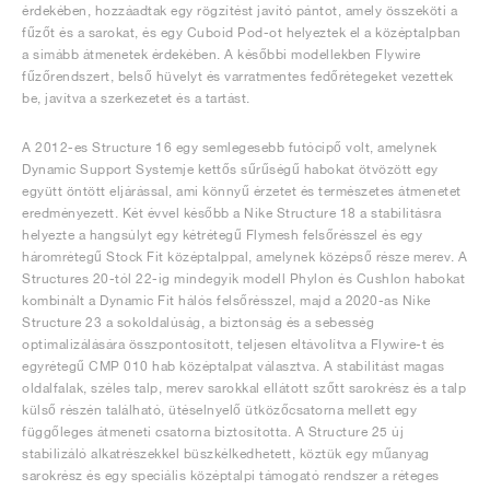
érdekében, hozzáadtak egy rögzítést javító pántot, amely összeköti a
fűzőt és a sarokat, és egy Cuboid Pod-ot helyeztek el a középtalpban
a simább átmenetek érdekében. A későbbi modellekben Flywire
fűzőrendszert, belső hüvelyt és varratmentes fedőrétegeket vezettek
be, javítva a szerkezetet és a tartást.
A 2012-es Structure 16 egy semlegesebb futócipő volt, amelynek
Dynamic Support Systemje kettős sűrűségű habokat ötvözött egy
együtt öntött eljárással, ami könnyű érzetet és természetes átmenetet
eredményezett. Két évvel később a Nike Structure 18 a stabilitásra
helyezte a hangsúlyt egy kétrétegű Flymesh felsőrésszel és egy
háromrétegű Stock Fit középtalppal, amelynek középső része merev. A
Structures 20-tól 22-ig mindegyik modell Phylon és Cushlon habokat
kombinált a Dynamic Fit hálós felsőrésszel, majd a 2020-as Nike
Structure 23 a sokoldalúság, a biztonság és a sebesség
optimalizálására összpontosított, teljesen eltávolítva a Flywire-t és
egyrétegű CMP 010 hab középtalpat választva. A stabilitást magas
oldalfalak, széles talp, merev sarokkal ellátott szőtt sarokrész és a talp
külső részén található, ütéselnyelő ütközőcsatorna mellett egy
függőleges átmeneti csatorna biztosította. A Structure 25 új
stabilizáló alkatrészekkel büszkélkedhetett, köztük egy műanyag
sarokrész és egy speciális középtalpi támogató rendszer a réteges