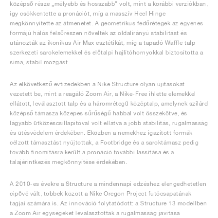
középső része „mélyebb és hosszabb” volt, mint a korábbi verziókban,
így csökkentette a pronációt, míg a masszív Heel Hinge
megkönnyítette az átmenetet. A geometrikus fedőrétegek az egyenes
formájú hálós felsőrészen növelték az oldalirányú stabilitást és
utánozták az ikonikus Air Max esztétikát, míg a tapadó Waffle talp
szerkezeti sarokelemekkel és előtalpi hajlítóhornyokkal biztosította a
sima, stabil mozgást.
Az elkövetkező évtizedekben a Nike Structure olyan újításokat
vezetett be, mint a reagáló Zoom Air, a Nike-Free ihlette elemekkel
ellátott, leválasztott talp és a háromrétegű középtalp, amelynek szilárd
középső támasza közepes sűrűségű habbal volt összekötve, és
lágyabb ütközéscsillapítóval volt ellátva a jobb stabilitás, rugalmasság
és ütésvédelem érdekében. Eközben a nemekhez igazított formák
célzott támasztást nyújtottak, a Footbridge és a saroktámasz pedig
tovább finomításra került a pronáció további lassítása és a
talajérintkezés megkönnyítése érdekében.
A 2010-es évekre a Structure a mindennapi edzéshez elengedhetetlen
cipővé vált, többek között a Nike Oregon Project futócsapatának
tagjai számára is. Az innováció folytatódott: a Structure 13 modellben
a Zoom Air egységeket leválasztották a rugalmasság javítása