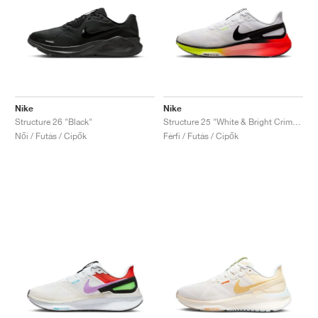
Nike
Nike
Structure 26 "Black"
Structure 25 "White & Bright Crimson"
Női / Futás / Cipők
Férfi / Futás / Cipők