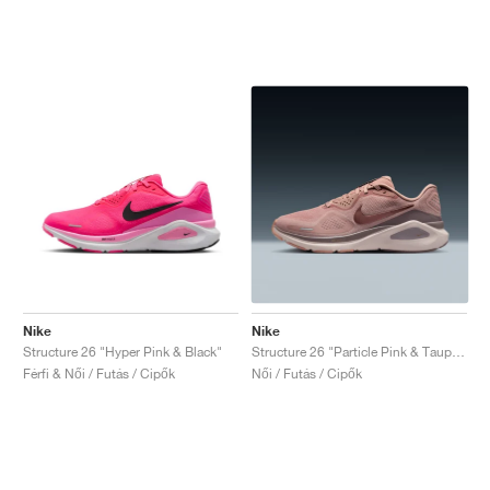
Nike
Nike
Structure 26 "Hyper Pink & Black"
Structure 26 "Particle Pink & Taupe Grey"
Férfi & Női / Futás / Cipők
Női / Futás / Cipők