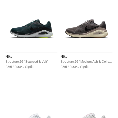
Nike
Nike
Structure 26 "Seaweed & Volt"
Structure 26 "Medium Ash & College Grey"
Férfi / Futás / Cipők
Férfi / Futás / Cipők