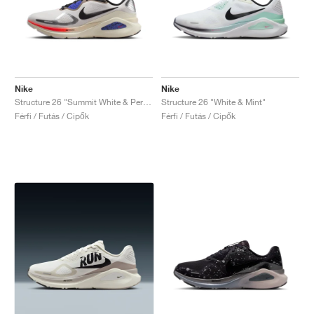
Nike
Nike
Structure 26 "Summit White & Persian Violet"
Structure 26 "White & Mint"
Férfi / Futás / Cipők
Férfi / Futás / Cipők