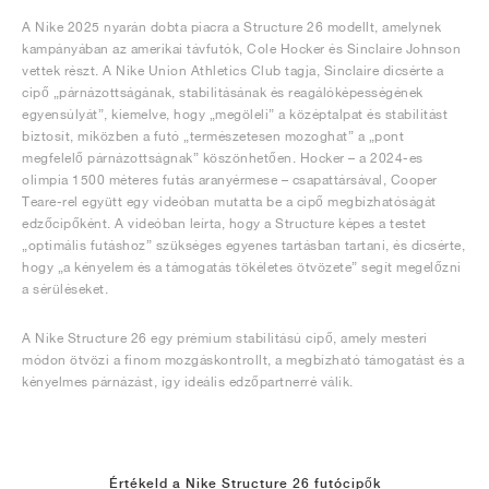
A Nike 2025 nyarán dobta piacra a Structure 26 modellt, amelynek
kampányában az amerikai távfutók, Cole Hocker és Sinclaire Johnson
vettek részt. A Nike Union Athletics Club tagja, Sinclaire dicsérte a
cipő „párnázottságának, stabilitásának és reagálóképességének
egyensúlyát”, kiemelve, hogy „megöleli” a középtalpat és stabilitást
biztosít, miközben a futó „természetesen mozoghat” a „pont
megfelelő párnázottságnak” köszönhetően. Hocker – a 2024-es
olimpia 1500 méteres futás aranyérmese – csapattársával, Cooper
Teare-rel együtt egy videóban mutatta be a cipő megbízhatóságát
edzőcipőként. A videóban leírta, hogy a Structure képes a testet
„optimális futáshoz” szükséges egyenes tartásban tartani, és dicsérte,
hogy „a kényelem és a támogatás tökéletes ötvözete” segít megelőzni
a sérüléseket.
A Nike Structure 26 egy prémium stabilitású cipő, amely mesteri
módon ötvözi a finom mozgáskontrollt, a megbízható támogatást és a
kényelmes párnázást, így ideális edzőpartnerré válik.
Értékeld a Nike Structure 26 futócipők