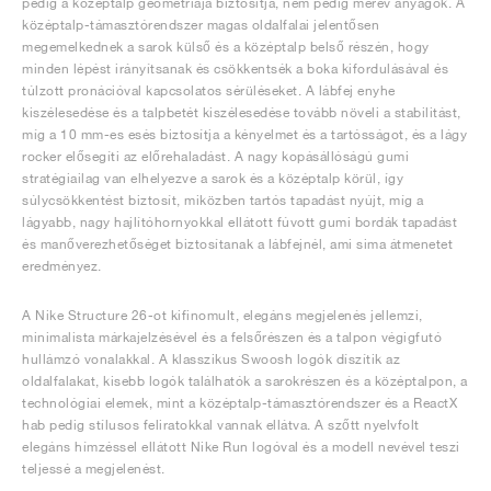
pedig a középtalp geometriája biztosítja, nem pedig merev anyagok. A
középtalp-támasztórendszer magas oldalfalai jelentősen
megemelkednek a sarok külső és a középtalp belső részén, hogy
minden lépést irányítsanak és csökkentsék a boka kifordulásával és
túlzott pronációval kapcsolatos sérüléseket. A lábfej enyhe
kiszélesedése és a talpbetét kiszélesedése tovább növeli a stabilitást,
míg a 10 mm-es esés biztosítja a kényelmet és a tartósságot, és a lágy
rocker elősegíti az előrehaladást. A nagy kopásállóságú gumi
stratégiailag van elhelyezve a sarok és a középtalp körül, így
súlycsökkentést biztosít, miközben tartós tapadást nyújt, míg a
lágyabb, nagy hajlítóhornyokkal ellátott fúvott gumi bordák tapadást
és manőverezhetőséget biztosítanak a lábfejnél, ami sima átmenetet
eredményez.
A Nike Structure 26-ot kifinomult, elegáns megjelenés jellemzi,
minimalista márkajelzésével és a felsőrészen és a talpon végigfutó
hullámzó vonalakkal. A klasszikus Swoosh logók díszítik az
oldalfalakat, kisebb logók találhatók a sarokrészen és a középtalpon, a
technológiai elemek, mint a középtalp-támasztórendszer és a ReactX
hab pedig stílusos feliratokkal vannak ellátva. A szőtt nyelvfolt
elegáns hímzéssel ellátott Nike Run logóval és a modell nevével teszi
teljessé a megjelenést.