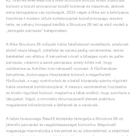
Az 1990-es évek eleje óta a Nike Structure sorozat kiváló stabilitást
biztosít a túlzott pronációval küzdő futóknak és másoknak, akiknek
extra támogatásra van szükségük. 2024 végén a Nike ezt a befolyásos
franchise-t modern útfutó kollekciójának kulcsfontosságú részévé
tette, és néhány hónappal később a Structure 26 lett az első modell a
„támogató párnázás” kategóriában.
A Nike Structure 26 műszaki hálós felsőrésszel rendelkezik, amelynek
elülső része lélegző, oldalfalai és saroka pedig varratmentes, tartós
betétekkel van ellátva. A kényelmet növeli a bőséges nyelv és gallér
párnázás, valamint a sarok párnázása, amely kifelé ível, hogy
csökkentse az Achilles-ínre nehezedő nyomást. A fűzőrendszer
kényelmes, biztonságos illeszkedést biztosít a megerősített
fűzőlyukak, a nagy nyelvhurkok és a belső középtalp-pántra rögzített
hálós szerkezet kombinációjával. A masszív sarokrészhez hozzáadva
ez kiváló rögzítést biztosít, megtartva a lábat anélkül, hogy szorítaná a
lábujjakat. Végül, a minimális fényvisszaverő elemek praktikus
megjelenést kölcsönöznek a lábfejnek és a saroknak.
A teljes hosszúságú ReactX középtalp támogatja a Structure 26-ot,
jelentős párnázást és reagálóképességet biztosítva. Megnövelt
magassága maximalizálja a kényelmet és az ütésvédelmet, a stabilitást