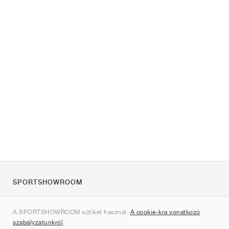
SPORTSHOWROOM
Rólunk
A SPORTSHOWROOM sütiket használ.
A cookie-kra vonatkozó
Kapcsolat
szabályzatunkról
.
Sitemap