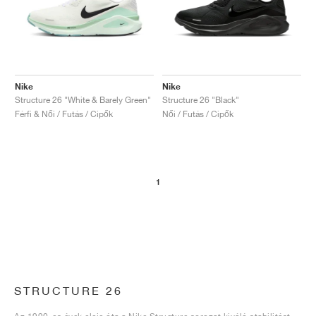
Nike
Nike
Structure 26 "White & Barely Green"
Structure 26 "Black"
Férfi & Női / Futás / Cipők
Női / Futás / Cipők
1
STRUCTURE 26