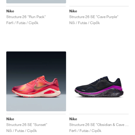
Nike
Nike
Structure 26 "Run Pack"
Structure 26 SE "Cave Purple"
Férfi / Futás / Cipők
Női / Futás / Cipők
Nike
Nike
Structure 26 SE "Sunset"
Structure 26 SE "Obsidian & Cave Purple"
Női / Futás / Cipők
Férfi / Futás / Cipők