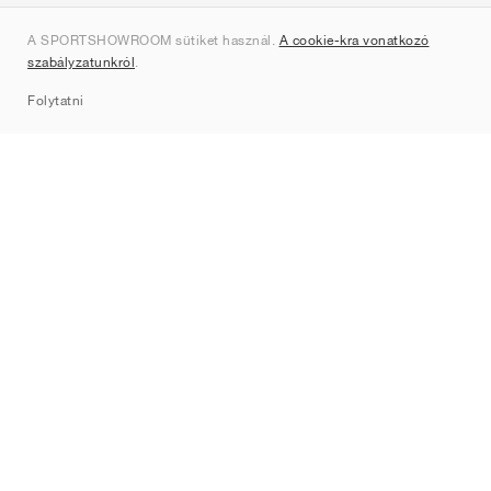
Rólunk
A SPORTSHOWROOM sütiket használ.
A cookie-kra vonatkozó
Kapcsolat
szabályzatunkról
.
Sitemap
Folytatni
Márkák
Nike
Jordan
adidas
New Balance
ASICS
PUMA
Converse
Vans
Hoka
Salomon