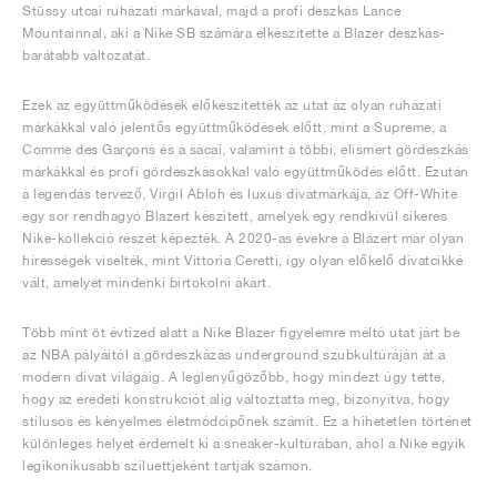
Stüssy utcai ruházati márkával, majd a profi deszkás Lance
Mountainnal, aki a Nike SB számára elkészítette a Blazer deszkás-
barátabb változatát.
Ezek az együttműködések előkészítették az utat az olyan ruházati
márkákkal való jelentős együttműködések előtt, mint a Supreme, a
Comme des Garçons és a sacai, valamint a többi, elismert gördeszkás
márkákkal és profi gördeszkásokkal való együttműködés előtt. Ezután
a legendás tervező, Virgil Abloh és luxus divatmárkája, az Off-White
egy sor rendhagyó Blazert készített, amelyek egy rendkívül sikeres
Nike-kollekció részét képezték. A 2020-as évekre a Blazert már olyan
hírességek viselték, mint Vittoria Ceretti, így olyan előkelő divatcikké
vált, amelyet mindenki birtokolni akart.
Több mint öt évtized alatt a Nike Blazer figyelemre méltó utat járt be
az NBA pályáitól a gördeszkázás underground szubkultúráján át a
modern divat világáig. A leglenyűgözőbb, hogy mindezt úgy tette,
hogy az eredeti konstrukciót alig változtatta meg, bizonyítva, hogy
stílusos és kényelmes életmódcipőnek számít. Ez a hihetetlen történet
különleges helyet érdemelt ki a sneaker-kultúrában, ahol a Nike egyik
legikonikusabb sziluettjeként tartják számon.