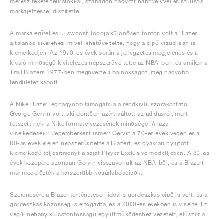
merész fekete feliratokkal, szabadon hagyott habnyelvvel és stílusos
márkajelzéssel díszítette.
A márka erőteljes új swoosh logója különösen fontos volt a Blazer
általános sikeréhez, mivel lehetővé tette, hogy a cipő vizuálisan is
kiemelkedjen. Az 1970-es évek során a jellegzetes megjelenés és a
kiváló minőségű kivitelezés népszerűvé tette az NBA-ben, és amikor a
Trail Blazers 1977-ben megnyerte a bajnokságot, még nagyobb
lendületet kapott.
A Nike Blazer legnagyobb támogatója a rendkívül szórakoztató
George Gervin volt, aki döntően azért váltott az adidasról, mert
tetszett neki a Nike formatervezésének minősége. A laza
viselkedéséről Jégemberként ismert Gervin a 70-es évek végén és a
80-as évek elején népszerűsítette a Blazert, és gyakran nyújtott
kiemelkedő teljesítményt a saját Player Exclusive modelljében. A 80-as
évek közepére azonban Gervin visszavonult az NBA-ből, és a Blazert
már megelőzték a korszerűbb kosárlabdacipők.
Szerencsére a Blazer történetesen ideális gördeszkás cipő is volt, és a
gördeszkás közösség is elfogadta, és a 2000-es években is viselte. Ez
végül néhány kulcsfontosságú együttműködéshez vezetett, először a