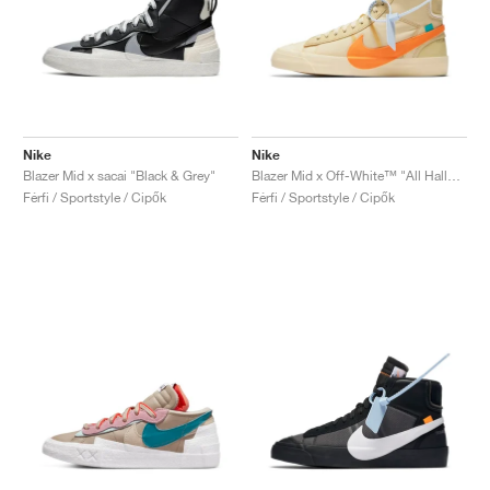
Nike
Nike
Blazer Mid x sacai "Black & Grey"
Blazer Mid x Off-White™ "All Hallows Eve"
Férfi / Sportstyle / Cipők
Férfi / Sportstyle / Cipők