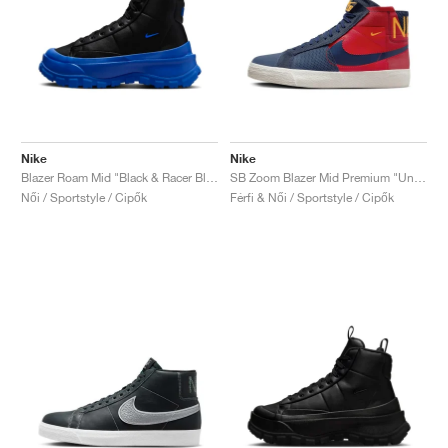
Nike
Nike
Blazer Roam Mid "Black & Racer Blue"
SB Zoom Blazer Mid Premium "University Red & Midnight Navy"
Női / Sportstyle / Cipők
Férfi & Női / Sportstyle / Cipők