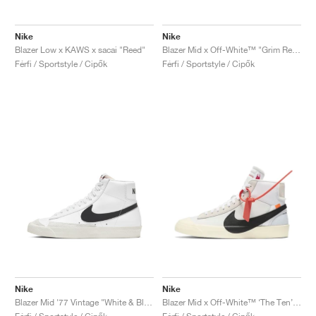
Nike
Nike
Blazer Low x KAWS x sacai "Reed"
Blazer Mid x Off-White™ "Grim Reaper"
Férfi / Sportstyle / Cipők
Férfi / Sportstyle / Cipők
Nike
Nike
Blazer Mid '77 Vintage "White & Black"
Blazer Mid x Off-White™ ‘The Ten’ "Muslin"