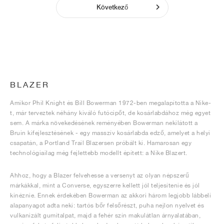
Következő
BLAZER
Amikor Phil Knight és Bill Bowerman 1972-ben megalapította a Nike-
t, már terveztek néhány kiváló futócipőt, de kosárlabdához még egyet
sem. A márka növekedésének reményében Bowerman nekilátott a
Bruin kifejlesztésének - egy masszív kosárlabda edző, amelyet a helyi
csapatán, a Portland Trail Blazersen próbált ki. Hamarosan egy
technológiailag még fejlettebb modellt épített: a Nike Blazert.
Ahhoz, hogy a Blazer felvehesse a versenyt az olyan népszerű
márkákkal, mint a Converse, egyszerre kellett jól teljesítenie és jól
kinéznie. Ennek érdekében Bowerman az akkori három legjobb lábbeli
alapanyagot adta neki: tartós bőr felsőrészt, puha nejlon nyelvet és
vulkanizált gumitalpat, majd a fehér szín makulátlan árnyalatában,