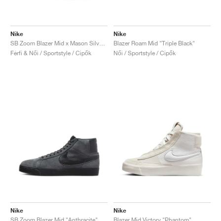
Nike
Nike
SB Zoom Blazer Mid x Mason Silva "Blackened Blue"
Blazer Roam Mid "Triple Black"
Férfi & Női / Sportstyle / Cipők
Női / Sportstyle / Cipők
Nike
Nike
SB Zoom Blazer Mid "Anthracite"
Blazer Mid Victory "Phantom"