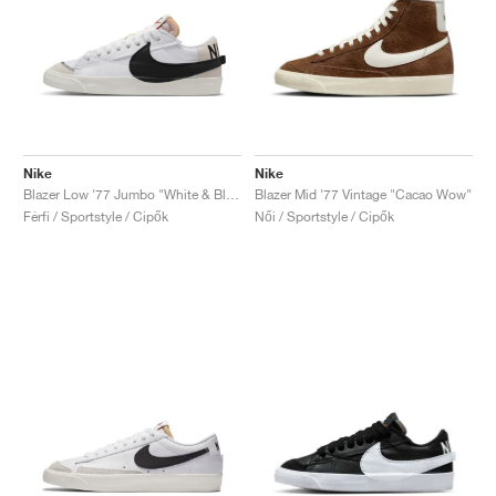
Nike
Nike
Blazer Low '77 Jumbo "White & Black"
Blazer Mid '77 Vintage "Cacao Wow"
Férfi / Sportstyle / Cipők
Női / Sportstyle / Cipők