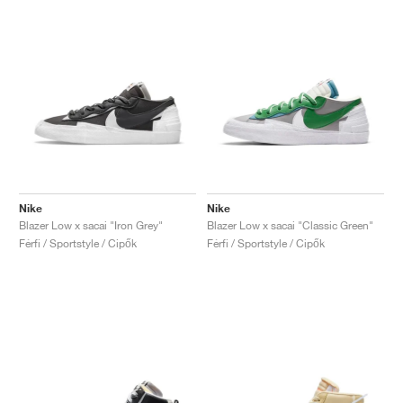
Nike
Nike
Blazer Low x sacai "Iron Grey"
Blazer Low x sacai "Classic Green"
Férfi / Sportstyle / Cipők
Férfi / Sportstyle / Cipők