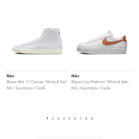
Nike
Nike
Blazer Mid '77 Canvas "White & Sail"
Blazer Low Platform "White & Metallic Copper"
Női / Sportstyle / Cipők
Női / Sportstyle / Cipők
1
2
3
4
5
6
7
8
9