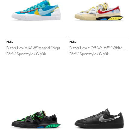
Nike
Nike
Blazer Low x KAWS x sacai "Neptune Blue"
Blazer Low x Off-White™ "White & University Red"
Férfi / Sportstyle / Cipők
Férfi / Sportstyle / Cipők