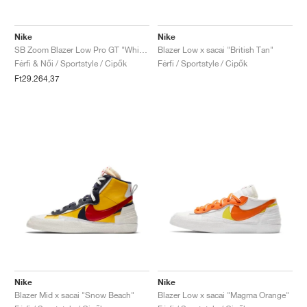
FIELD GENERAL
CRAZE
ADIRACER
MULE
471
GEL-CUMULUS 16
G.T. CUT
FORCE 58
TEKKIRA CUP
508
JORDAN
Nike
Nike
KILLSHOT 2
MOTO 2K
ITALIA
LEGACY 312
ALLERDALE
G.T. FUTURE
PS8
ALOHA SUPER
600
SB Zoom Blazer Low Pro GT "White Gum"
Blazer Low x sacai "British Tan"
Férfi & Női / Sportstyle / Cipők
Férfi / Sportstyle / Cipők
TOTAL 90
PHENOMENA
FORUM
JUMPMAN JACK
2000
VERTEBRAE
808
Ft29.264,37
AVA ROVER
1000
HAMBURG
204L
AIR MAX 95
933
MIND
860V2
AIR RIFT
Nike
Nike
Blazer Mid x sacai "Snow Beach"
Blazer Low x sacai "Magma Orange"