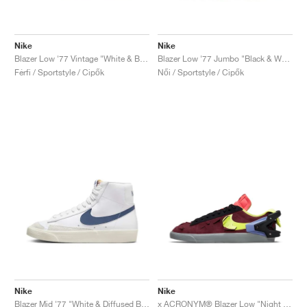
Nike
Nike
Blazer Low '77 Vintage "White & Black"
Blazer Low '77 Jumbo "Black & White"
Férfi / Sportstyle / Cipők
Női / Sportstyle / Cipők
Nike
Nike
Blazer Mid '77 "White & Diffused Blue"
x ACRONYM® Blazer Low "Night Maroon"