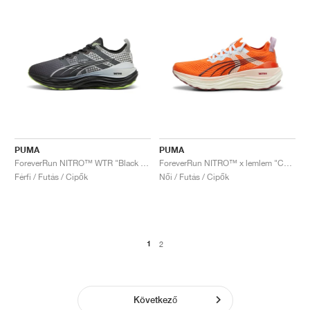
PUMA
PUMA
ForeverRun NITRO™ WTR "Black & Glacial Grey"
ForeverRun NITRO™ x lemlem "Cayenne Pepper"
Férfi / Futás / Cipők
Női / Futás / Cipők
1
2
Következő