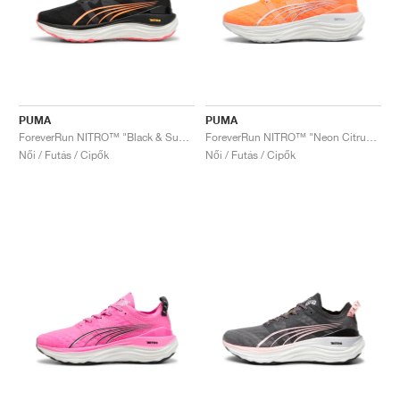
PUMA
PUMA
ForeverRun NITRO™ "Black & Sunset Glow"
ForeverRun NITRO™ "Neon Citrus & Silver Mist"
Női / Futás / Cipők
Női / Futás / Cipők