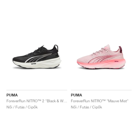
PUMA
PUMA
ForeverRun NITRO™ 2 "Black & White"
ForeverRun NITRO™ "Mauve Mist"
Női / Futás / Cipők
Női / Futás / Cipők