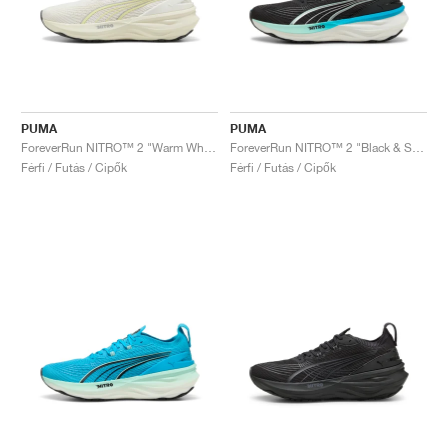
PUMA
PUMA
ForeverRun NITRO™ 2 "Warm White & Gold Moon"
ForeverRun NITRO™ 2 "Black & Speed Blue"
Férfi / Futás / Cipők
Férfi / Futás / Cipők