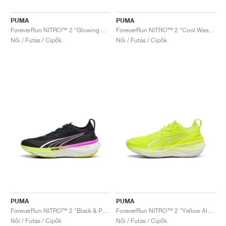
PUMA
PUMA
ForeverRun NITRO™ 2 "Glowing Red & Silver"
ForeverRun NITRO™ 2 "Cool Weather & Yellow Alert"
Női / Futás / Cipők
Női / Futás / Cipők
PUMA
PUMA
ForeverRun NITRO™ 2 "Black & Pure Magenta"
ForeverRun NITRO™ 2 "Yellow Alert & White"
Női / Futás / Cipők
Női / Futás / Cipők