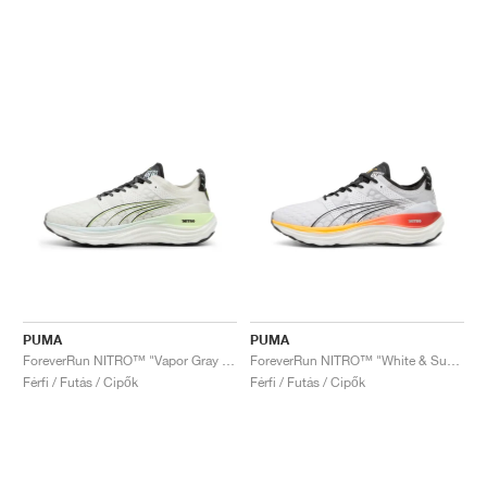
PUMA
PUMA
ForeverRun NITRO™ "Vapor Gray & Fizzy Apple"
ForeverRun NITRO™ "White & Sun Stream"
Férfi / Futás / Cipők
Férfi / Futás / Cipők