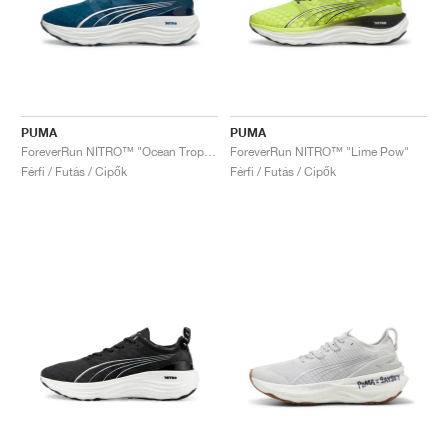
PUMA
PUMA
ForeverRun NITRO™ "Ocean Tropic & White"
ForeverRun NITRO™ "Lime Pow"
Férfi / Futás / Cipők
Férfi / Futás / Cipők