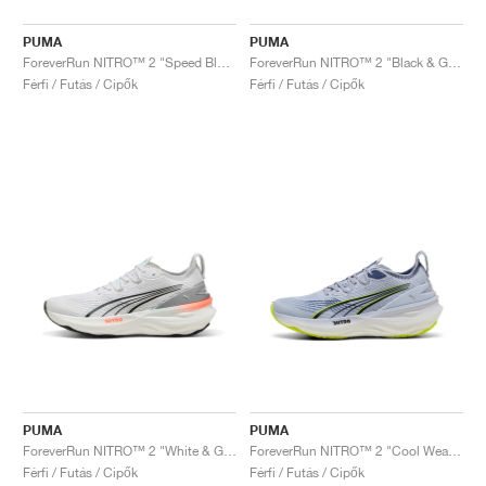
PUMA
PUMA
ForeverRun NITRO™ 2 "Speed Blue & Mint Melt"
ForeverRun NITRO™ 2 "Black & Galactic Grey"
Férfi / Futás / Cipők
Férfi / Futás / Cipők
PUMA
PUMA
ForeverRun NITRO™ 2 "White & Glowing Red"
ForeverRun NITRO™ 2 "Cool Weather & Yellow Alert "
Férfi / Futás / Cipők
Férfi / Futás / Cipők