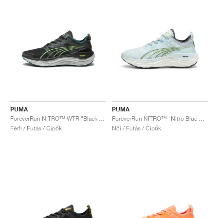
PUMA
PUMA
ForeverRun NITRO™ WTR "Black & Malachite"
ForeverRun NITRO™ "Nitro Blue & Fizzy Apple"
Férfi / Futás / Cipők
Női / Futás / Cipők