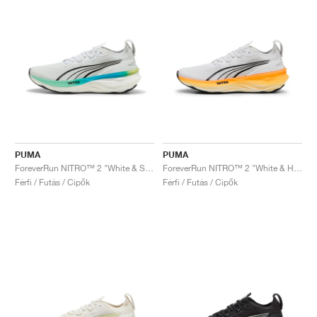
PUMA
PUMA
ForeverRun NITRO™ 2 "White & Speed Blue"
ForeverRun NITRO™ 2 "White & Heat Fire"
Férfi / Futás / Cipők
Férfi / Futás / Cipők