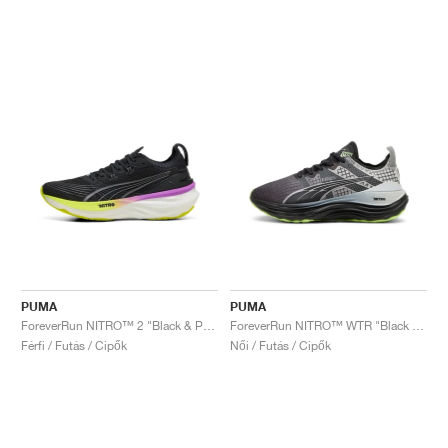
PUMA
PUMA
ForeverRun NITRO™ 2 "Black & Pure Magenta"
ForeverRun NITRO™ WTR "Black & Glacial Grey"
Férfi / Futás / Cipők
Női / Futás / Cipők