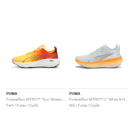
PUMA
PUMA
ForeverRun NITRO™ "Sun Stream & Sunset Glow"
ForeverRun NITRO™ 2 "White & Heat Fire"
Férfi / Futás / Cipők
Női / Futás / Cipők