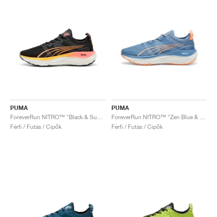
PUMA
PUMA
ForeverRun NITRO™ "Black & Sunset Glow"
ForeverRun NITRO™ "Zen Blue & Neon Citrus"
Férfi / Futás / Cipők
Férfi / Futás / Cipők