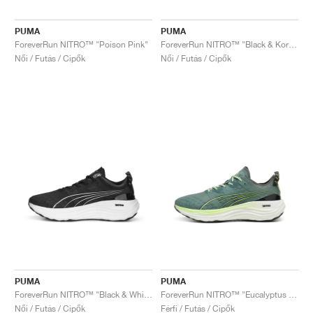
PUMA
PUMA
ForeverRun NITRO™ "Poison Pink"
ForeverRun NITRO™ "Black & Koral Ice"
Női / Futás / Cipők
Női / Futás / Cipők
PUMA
PUMA
ForeverRun NITRO™ "Black & White"
ForeverRun NITRO™ "Eucalyptus & Fizzy Apple"
Női / Futás / Cipők
Férfi / Futás / Cipők