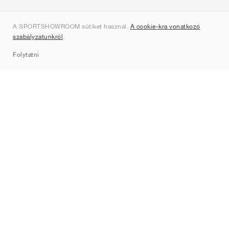
Rólunk
A SPORTSHOWROOM sütiket használ.
A cookie-kra vonatkozó
Kapcsolat
szabályzatunkról
.
Sitemap
Folytatni
Márkák
Nike
Jordan
adidas
New Balance
ASICS
PUMA
Converse
Vans
Hoka
Salomon