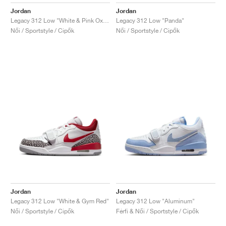
FIELD GENERAL
CRAZE
ADIRACER
MULE
471
GEL-CUMULUS 16
G.T. CUT
FORCE 58
TEKKIRA CUP
508
JORDAN
Jordan
Jordan
Legacy 312 Low "White & Pink Oxford"
Legacy 312 Low "Panda"
KILLSHOT 2
MOTO 2K
ITALIA
LEGACY 312
ALLERDALE
G.T. FUTURE
PS8
ALOHA SUPER
600
Női / Sportstyle / Cipők
Női / Sportstyle / Cipők
TOTAL 90
PHENOMENA
FORUM
JUMPMAN JACK
2000
VERTEBRAE
808
AVA ROVER
1000
HAMBURG
204L
AIR MAX 95
933
MIND
860V2
AIR RIFT
Jordan
Jordan
Legacy 312 Low "White & Gym Red"
Legacy 312 Low "Aluminum"
Női / Sportstyle / Cipők
Férfi & Női / Sportstyle / Cipők