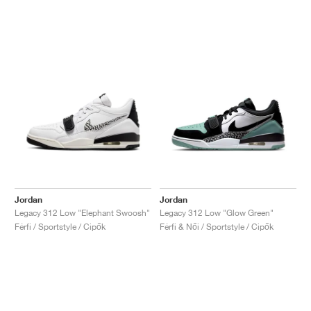
Jordan
Jordan
Legacy 312 Low "Elephant Swoosh"
Legacy 312 Low "Glow Green"
Férfi / Sportstyle / Cipők
Férfi & Női / Sportstyle / Cipők