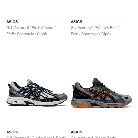
ASICS
ASICS
Gel-Venture 6 "Birch & Azure"
Gel-Venture 6 "White & Blue"
Férfi / Sportstyle / Cipők
Férfi / Sportstyle / Cipők
ASICS
ASICS
Gel-Venture 6 "Glacier Grey & Black"
Gel-Venture 6 "Sheet Rock"