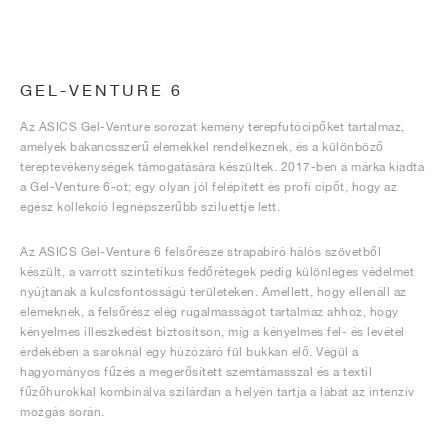
GEL-VENTURE 6
Az ASICS Gel-Venture sorozat kemény terepfutócipőket tartalmaz,
amelyek bakancsszerű elemekkel rendelkeznek, és a különböző
tereptevékenységek támogatására készültek. 2017-ben a márka kiadta
a Gel-Venture 6-ot; egy olyan jól felépített és profi cipőt, hogy az
egész kollekció legnépszerűbb sziluettje lett.
Az ASICS Gel-Venture 6 felsőrésze strapabíró hálós szövetből
készült, a varrott szintetikus fedőrétegek pedig különleges védelmet
nyújtanak a kulcsfontosságú területeken. Amellett, hogy ellenáll az
elemeknek, a felsőrész elég rugalmasságot tartalmaz ahhoz, hogy
kényelmes illeszkedést biztosítson, míg a kényelmes fel- és levétel
érdekében a saroknál egy húzózáró fül bukkan elő. Végül a
hagyományos fűzés a megerősített szemtámasszal és a textil
fűzőhurokkal kombinálva szilárdan a helyén tartja a lábat az intenzív
mozgás során.