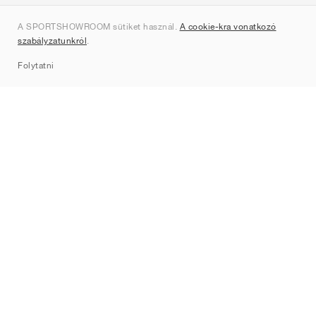
Rólunk
A SPORTSHOWROOM sütiket használ.
A cookie-kra vonatkozó
Kapcsolat
szabályzatunkról
.
Sitemap
Folytatni
Márkák
Nike
Jordan
adidas
New Balance
ASICS
PUMA
Converse
Vans
Hoka
Salomon