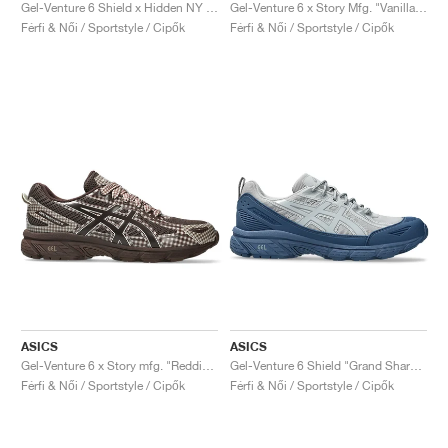
FIELD GENERAL
CRAZE
ADIRACER
MULE
471
GEL-CUMULUS 16
G.T. CUT
FORCE 58
TEKKIRA CUP
508
JORDAN
Gel-Venture 6 Shield x Hidden NY "White & Wasabi"
Gel-Venture 6 x Story Mfg. "Vanilla & Violet Quartz"
Férfi & Női / Sportstyle / Cipők
Férfi & Női / Sportstyle / Cipők
KILLSHOT 2
MOTO 2K
ITALIA
LEGACY 312
ALLERDALE
G.T. FUTURE
PS8
ALOHA SUPER
600
TOTAL 90
PHENOMENA
FORUM
JUMPMAN JACK
2000
VERTEBRAE
808
AVA ROVER
1000
HAMBURG
204L
AIR MAX 95
933
MIND
860V2
AIR RIFT
ASICS
ASICS
Gel-Venture 6 x Story mfg. "Reddish Brown"
Gel-Venture 6 Shield "Grand Shark & Piedmont Grey"
Férfi & Női / Sportstyle / Cipők
Férfi & Női / Sportstyle / Cipők