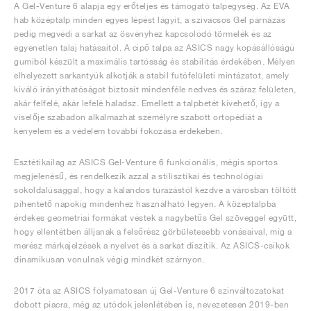
A Gel-Venture 6 alapja egy erőteljes és támogató talpegység. Az EVA
hab középtalp minden egyes lépést lágyít, a szivacsos Gel párnázás
pedig megvédi a sarkat az ösvényhez kapcsolódó törmelék és az
egyenetlen talaj hatásaitól. A cipő talpa az ASICS nagy kopásállóságú
gumiból készült a maximális tartósság és stabilitás érdekében. Mélyen
elhelyezett sarkantyúk alkotják a stabil futófelületi mintázatot, amely
kiváló irányíthatóságot biztosít mindenféle nedves és száraz felületen,
akár felfelé, akár lefelé haladsz. Emellett a talpbetét kivehető, így a
viselője szabadon alkalmazhat személyre szabott ortopédiát a
kényelem és a védelem további fokozása érdekében.
Esztétikailag az ASICS Gel-Venture 6 funkcionális, mégis sportos
megjelenésű, és rendelkezik azzal a stilisztikai és technológiai
sokoldalúsággal, hogy a kalandos túrázástól kezdve a városban töltött
pihentető napokig mindenhez használható legyen. A középtalpba
érdekes geometriai formákat véstek a nagybetűs Gel szöveggel együtt,
hogy ellentétben álljanak a felsőrész görbületesebb vonásaival, míg a
merész márkajelzések a nyelvet és a sarkat díszítik. Az ASICS-csíkok
dinamikusan vonulnak végig mindkét szárnyon.
2017 óta az ASICS folyamatosan új Gel-Venture 6 színváltozatokat
dobott piacra, még az utódok jelenlétében is, nevezetesen 2019-ben