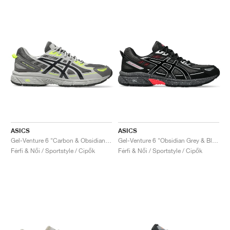
ASICS
ASICS
Gel-Venture 6 "Carbon & Obsidian Grey"
Gel-Venture 6 "Obsidian Grey & Black"
Férfi & Női / Sportstyle / Cipők
Férfi & Női / Sportstyle / Cipők