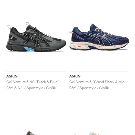
ASICS
ASICS
Gel-Venture 6 NS "Black & Blue"
Gel-Venture 6 "Grand Shark & Midnight"
Férfi & Női / Sportstyle / Cipők
Férfi / Sportstyle / Cipők