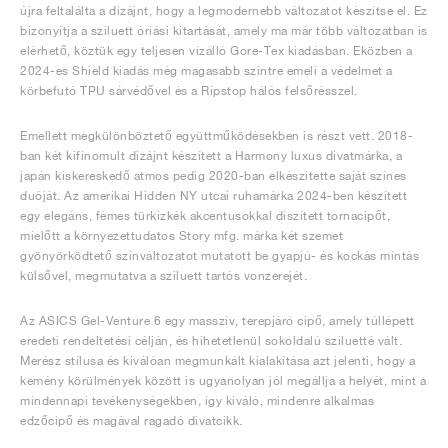
újra feltalálta a dizájnt, hogy a legmodernebb változatot készítse el. Ez
bizonyítja a sziluett óriási kitartását, amely ma már több változatban is
elérhető, köztük egy teljesen vízálló Gore-Tex kiadásban. Eközben a
2024-es Shield kiadás még magasabb szintre emeli a védelmet a
körbefutó TPU sárvédővel és a Ripstop hálós felsőrésszel.
Emellett megkülönböztető együttműködésekben is részt vett. 2018-
ban két kifinomult dizájnt készített a Harmony luxus divatmárka, a
japán kiskereskedő atmos pedig 2020-ban elkészítette saját színes
duóját. Az amerikai Hidden NY utcai ruhamárka 2024-ben készített
egy elegáns, fémes türkizkék akcentusokkal díszített tornacipőt,
mielőtt a környezettudatos Story mfg. márka két szemet
gyönyörködtető színváltozatot mutatott be gyapjú- és kockás mintás
külsővel, megmutatva a sziluett tartós vonzerejét.
Az ASICS Gel-Venture 6 egy masszív, terepjáró cipő, amely túllépett
eredeti rendeltetési célján, és hihetetlenül sokoldalú sziluetté vált.
Merész stílusa és kiválóan megmunkált kialakítása azt jelenti, hogy a
kemény körülmények között is ugyanolyan jól megállja a helyét, mint a
mindennapi tevékenységekben, így kiváló, mindenre alkalmas
edzőcipő és magával ragadó divatcikk.