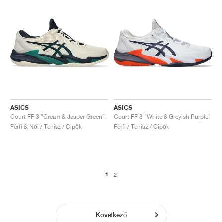
ASICS
ASICS
Court FF 3 "Cream & Jasper Green"
Court FF 3 "White & Greyish Purple"
Férfi & Női / Tenisz / Cipők
Férfi / Tenisz / Cipők
1
2
Következő