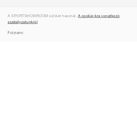
Rólunk
A SPORTSHOWROOM sütiket használ.
A cookie-kra vonatkozó
Kapcsolat
szabályzatunkról
.
Sitemap
Folytatni
Márkák
Nike
Jordan
adidas
New Balance
ASICS
PUMA
Converse
Vans
Hoka
Salomon