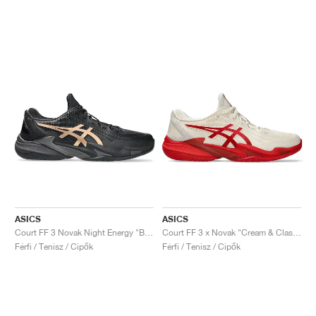
ASICS
ASICS
Court FF 3 Novak Night Energy "Black & Prism Gold"
Court FF 3 x Novak "Cream & Classic Red"
Férfi / Tenisz / Cipők
Férfi / Tenisz / Cipők