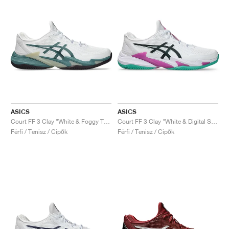
ASICS
ASICS
Court FF 3 Clay "White & Foggy Teal"
Court FF 3 Clay "White & Digital Sakura"
Férfi / Tenisz / Cipők
Férfi / Tenisz / Cipők