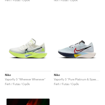
Férfi / Futás / Cipők
Női / Futás / Cipők
Nike
Nike
Vaporfly 3 "Wherever Whenever"
Vaporfly 3 "Pure Platinum & Speed Red"
Férfi / Futás / Cipők
Férfi / Futás / Cipők