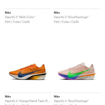
FIELD GENERAL
CRAZE
ADIRACER
MULE
471
GEL-CUMULUS 16
G.T. CUT
FORCE 58
TEKKIRA CUP
508
JORDAN
Nike
Nike
KILLSHOT 2
MOTO 2K
ITALIA
LEGACY 312
ALLERDALE
G.T. FUTURE
PS8
ALOHA SUPER
600
Vaporfly 3 "Multi-Color"
Vaporfly 3 "Eliud Kipchoge"
Férfi / Futás / Cipők
Férfi / Futás / Cipők
TOTAL 90
PHENOMENA
FORUM
JUMPMAN JACK
2000
VERTEBRAE
808
AVA ROVER
1000
HAMBURG
204L
AIR MAX 95
933
MIND
860V2
AIR RIFT
Nike
Nike
Vaporfly 4 "Orange Peel & Team Royal"
Vaporfly 4 "Eliud Kipchoge"