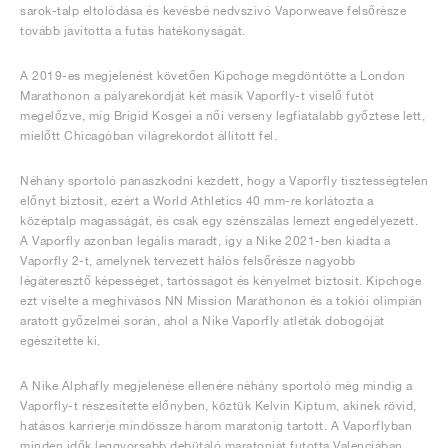
sarok-talp eltolódása és kevésbé nedvszívó Vaporweave felsőrésze
tovább javította a futás hatékonyságát.
A 2019-es megjelenést követően Kipchoge megdöntötte a London
Marathonon a pályarekordját két másik Vaporfly-t viselő futót
megelőzve, míg Brigid Kosgei a női verseny legfiatalabb győztese lett,
mielőtt Chicagóban világrekordot állított fel.
Néhány sportoló panaszkodni kezdett, hogy a Vaporfly tisztességtelen
előnyt biztosít, ezért a World Athletics 40 mm-re korlátozta a
középtalp magasságát, és csak egy szénszálas lemezt engedélyezett.
A Vaporfly azonban legális maradt, így a Nike 2021-ben kiadta a
Vaporfly 2-t, amelynek tervezett hálós felsőrésze nagyobb
légáteresztő képességet, tartósságot és kényelmet biztosít. Kipchoge
ezt viselte a meghívásos NN Mission Marathonon és a tokiói olimpián
aratott győzelmei során, ahol a Nike Vaporfly atléták dobogóját
egészítette ki.
A Nike Alphafly megjelenése ellenére néhány sportoló még mindig a
Vaporfly-t részesítette előnyben, köztük Kelvin Kiptum, akinek rövid,
hatásos karrierje mindössze három maratonig tartott. A Vaporflyban
minden idők leggyorsabb debütáló maratonját futotta Valenciában,