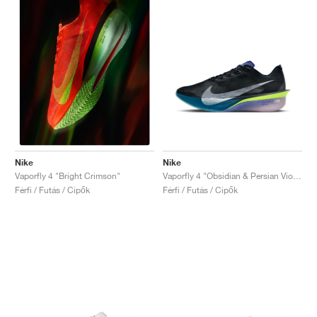
Nike
Nike
Vaporfly 4 "Obsidian & Persian Violet"
Vaporfly 4 "Bright Crimson"
Férfi / Futás / Cipők
Férfi / Futás / Cipők