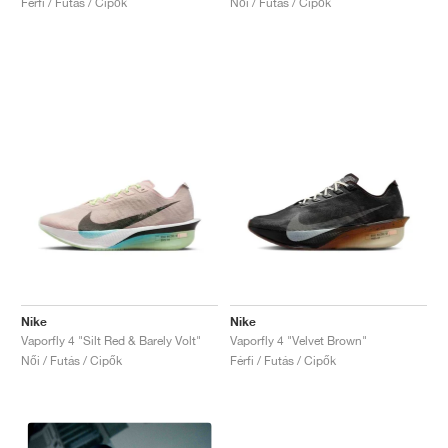
Férfi / Futás / Cipők
Női / Futás / Cipők
Nike
Nike
Vaporfly 4 "Silt Red & Barely Volt"
Vaporfly 4 "Velvet Brown"
Női / Futás / Cipők
Férfi / Futás / Cipők