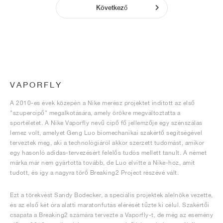
Következő
VAPORFLY
A 2010-es évek közepén a Nike merész projektet indított az első
"szupercipő" megalkotására, amely örökre megváltoztatta a
sportéletet. A Nike Vaporfly nevű cipő fő jellemzője egy szénszálas
lemez volt, amelyet Geng Luo biomechanikai szakértő segítségével
terveztek meg, aki a technológiáról akkor szerzett tudomást, amikor
egy hasonló adidas-tervezésért felelős tudós mellett tanult. A német
márka már nem gyártotta tovább, de Luo elvitte a Nike-hoz, amit
tudott, és így a nagyra törő Breaking2 Project részévé vált.
Ezt a törekvést Sandy Bodecker, a speciális projektek alelnöke vezette,
és az első két óra alatti maratonfutás elérését tűzte ki célul. Szakértői
csapata a Breaking2 számára tervezte a Vaporfly-t, de még az esemény