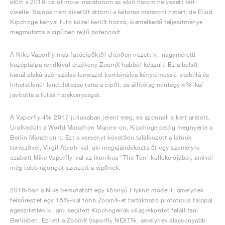
előtt a 2016-os olimpiai maratonon az első három helyezett férfi
viselte. Sajnos nem sikerült áttörni a kétórás maratoni határt, de Eliud
Kipchoge kenyai futó közel került hozzá, kiemelkedő teljesítménye
megmutatta a cipőben rejlő potenciált.
A Nike Vaporfly más futócipőktől eltérően nézett ki, nagyméretű
középtalpa rendkívül érzékeny ZoomX habból készült. Ez a belső,
kanál alakú szénszálas lemezzel kombinálva kényelmessé, stabillá és
hihetetlenül lendületessé tette a cipőt, és állítólag mintegy 4%-kal
javította a futás hatékonyságát.
A Vaporfly 4% 2017 júliusában jelent meg, és azonnali sikert aratott.
Uralkodott a World Marathon Majors-on, Kipchoge pedig megnyerte a
Berlin Marathon-t. Ezt a versenyt követően találkozott a látnok
tervezővel, Virgil Abloh-val, aki megajándékozta őt egy személyre
szabott Nike Vaporfly-val az ikonikus "The Ten" kollekciójából, amivel
még több rajongót szerzett a cipőnek.
2018-ban a Nike bemutatott egy könnyű Flyknit modellt, amelynek
felsőrészét egy 15%-kal több ZoomX-et tartalmazó prototípus talppal
egészítették ki, ami segített Kipchogénak világrekordot felállítani
Berlinben. Ez lett a ZoomX Vaporfly NEXT%, amelynek alacsonyabb