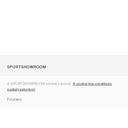
SPORTSHOWROOM
Rólunk
A SPORTSHOWROOM sütiket használ.
A cookie-kra vonatkozó
Kapcsolat
szabályzatunkról
.
Sitemap
Folytatni
Márkák
Nike