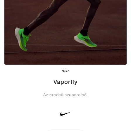
Nike
Vaporfly
Az eredeti szupercipő.