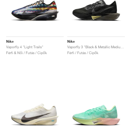
Nike
Nike
Vaporfly 4 "Light Trails"
Vaporfly 3 "Black & Metallic Medium Ash"
Férfi & Női / Futás / Cipők
Férfi / Futás / Cipők