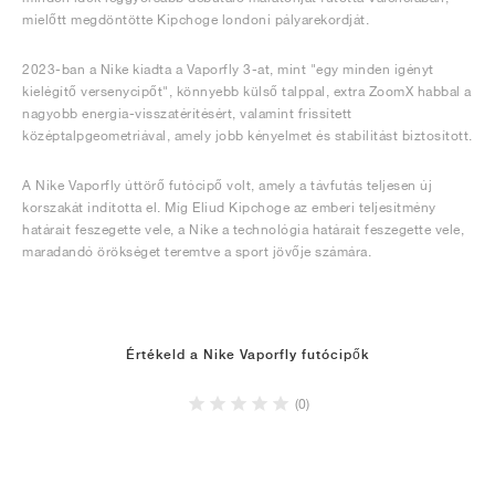
mielőtt megdöntötte Kipchoge londoni pályarekordját.
2023-ban a Nike kiadta a Vaporfly 3-at, mint "egy minden igényt
kielégítő versenycipőt", könnyebb külső talppal, extra ZoomX habbal a
nagyobb energia-visszatérítésért, valamint frissített
középtalpgeometriával, amely jobb kényelmet és stabilitást biztosított.
A Nike Vaporfly úttörő futócipő volt, amely a távfutás teljesen új
korszakát indította el. Míg Eliud Kipchoge az emberi teljesítmény
határait feszegette vele, a Nike a technológia határait feszegette vele,
maradandó örökséget teremtve a sport jövője számára.
Értékeld a Nike Vaporfly futócipők
(0)