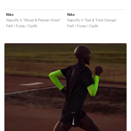
Nike
Nike
Vaporfly 4 "Ghost & Persian Violet"
Vaporfly 4 "Sail & Total Orange"
Férfi / Futás / Cipők
Férfi / Futás / Cipők