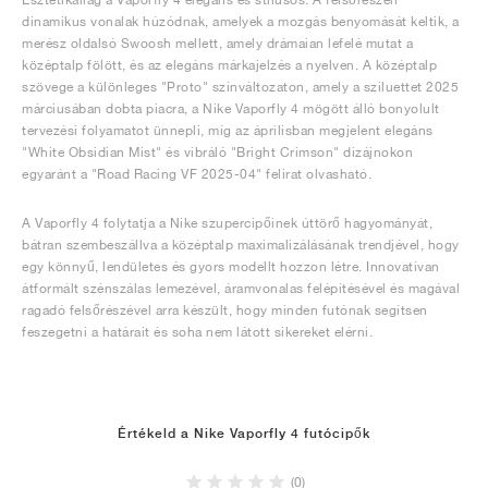
dinamikus vonalak húzódnak, amelyek a mozgás benyomását keltik, a
merész oldalsó Swoosh mellett, amely drámaian lefelé mutat a
középtalp fölött, és az elegáns márkajelzés a nyelven. A középtalp
szövege a különleges "Proto" színváltozaton, amely a sziluettet 2025
márciusában dobta piacra, a Nike Vaporfly 4 mögött álló bonyolult
tervezési folyamatot ünnepli, míg az áprilisban megjelent elegáns
"White Obsidian Mist" és vibráló "Bright Crimson" dizájnokon
egyaránt a "Road Racing VF 2025-04" felirat olvasható.
A Vaporfly 4 folytatja a Nike szupercipőinek úttörő hagyományát,
bátran szembeszállva a középtalp maximalizálásának trendjével, hogy
egy könnyű, lendületes és gyors modellt hozzon létre. Innovatívan
átformált szénszálas lemezével, áramvonalas felépítésével és magával
ragadó felsőrészével arra készült, hogy minden futónak segítsen
feszegetni a határait és soha nem látott sikereket elérni.
Értékeld a Nike Vaporfly 4 futócipők
(0)