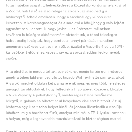
futás hatékonyságát. Elhelyezkedését a középtalp kontúrjai jelzik, ahol
a ZoomX hab felső és alsó rétege találkozik, az alsó pedig a
lábközéptől felfelé emelkedik, hogy a saroknál egy kúpos éket
képezzen. A kötésmagasságot és a saroktól a lábujjhegyig való lejtést
egyaránt csökkentettük, hogy javítsuk az útérzetet, miközben
továbbra is bőséges alátámasztást biztosítunk, a többi felesleges
habot pedig levágtuk, hogy pontosan annyi párnázás maradjon,
amennyire szükség van, és nem több. Ezáltal a Vaporfly 4 súlya 10%-
kal csökkent elődjéhez képest, így ez a sorozat eddigi legkönnyebb
cipője.
A talpbetétet is módosították, egy vékony, mégis tartós gumiréteggel,
amely a teljes lábfejen végigfutó, tapadó Waffle-ihlette párnákat alkot.
A sarok mindkét oldalán két párna jelenik meg, és még több felesleges
anyagot távolítottak el, hogy felfedjék a Flyplate-et középen. Eközben
a Nike Vaporfly 4 pehelykönnyű, mesterséges hálós felsőrésze
lélegző, rugalmas és hihetetlenül kényelmes viseletet biztosít. Az új
lécforma egy kicsit több helyet kínál, és jobban illeszkedik a viselője
lábához, míg a bordázott fűző, amelyet minimális TPU-lyukak tartanak
a helyén, még a leghevesebb mozdulatoknál is biztonságban marad.
Esztétikailag a Vaporfly 4 elegáns és stílusos. A felsőrészen