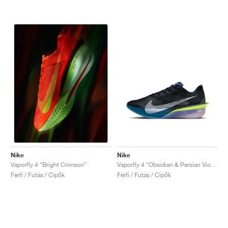
Nike
Nike
Vaporfly 4 "Obsidian & Persian Violet"
Vaporfly 4 "Bright Crimson"
Férfi / Futás / Cipők
Férfi / Futás / Cipők