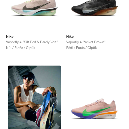
Nike
Nike
Vaporfly 4 "Silt Red & Barely Volt"
Vaporfly 4 "Velvet Brown"
Női / Futás / Cipők
Férfi / Futás / Cipők