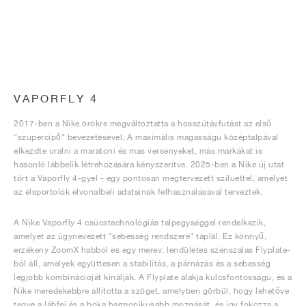
VAPORFLY 4
2017-ben a Nike örökre megváltoztatta a hosszútávfutást az első
"szupercipő" bevezetésével. A maximális magasságú középtalpával
elkezdte uralni a maratoni és más versenyeket, más márkákat is
hasonló lábbelik létrehozására kényszerítve. 2025-ben a Nike új utat
tört a Vaporfly 4-gyel - egy pontosan megtervezett sziluettel, amelyet
az élsportolók élvonalbeli adatainak felhasználásával terveztek.
A Nike Vaporfly 4 csúcstechnológiás talpegységgel rendelkezik,
amelyet az úgynevezett "sebesség rendszere" táplál. Ez könnyű,
érzékeny ZoomX habból és egy merev, lendületes szénszálas Flyplate-
ból áll, amelyek együttesen a stabilitás, a párnázás és a sebesség
legjobb kombinációját kínálják. A Flyplate alakja kulcsfontosságú, és a
Nike meredekebbre állította a szöget, amelyben görbül, hogy lehetővé
tegye a lábfej és a boka harmonikusabb mozgását, és így fokozza a