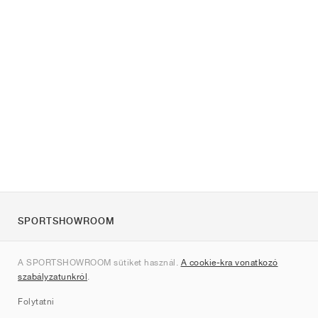
SPORTSHOWROOM
Rólunk
A SPORTSHOWROOM sütiket használ.
A cookie-kra vonatkozó
Kapcsolat
szabályzatunkról
.
Sitemap
Folytatni